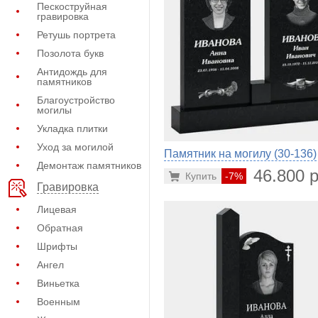
Пескоструйная
гравировка
Ретушь портрета
Позолота букв
Антидождь для
памятников
Благоустройство
могилы
Укладка плитки
Уход за могилой
Памятник на могилу (30-136)
Демонтаж памятников
46.800 р
Купить
-7%
Гравировка
Лицевая
Обратная
Шрифты
Ангел
Виньетка
Военным