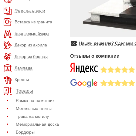
Фото на стекле
Вставка из гранита
Бронзовые буквы
Нашли дешевле? Сделаем с
Декор из акрила
Отзывы о компании
Декор из бронзы
Лампада
Кресты
Товары
Рамка на памятник
Могильные плиты
Трава на могилу
Мемориальная доска
Бордюры