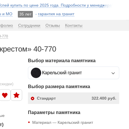
 Успей купить по цене 2025 года. Подробности у менеджера!
ы и МО
-
гарантия на гранит
35 лет
тфолио
Сотрудники
Отзывы
Контакты
0-770
крестом» 40-770
Выбор материала памятника
Карельский гранит
скидки)
Выбор размера памятника
Стандарт
322.400 руб.
Параметры памятника
ные
Материал — Карельский гранит
т)