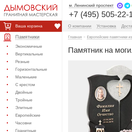
м. Ленинский проспект
+7 (495) 505-22-
Ваша корзина
О компании
Установка
Дост
Памятники
Главная
Европейские памятники из
Экономичные
Памятник на моги
Вертикальные
Резные
Горизонтальные
Маленькие
С крестом
Двойные
Тройные
Элитные
Европейские
Часовни
Гранитные