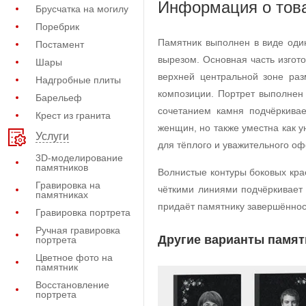
Информация о тов
Брусчатка на могилу
Поребрик
Памятник выполнен в виде оди
Постамент
вырезом. Основная часть изгот
Шары
верхней центральной зоне ра
Надгробные плиты
композиции. Портрет выполнен
Барельеф
сочетанием камня подчёркивае
Крест из гранита
женщин, но также уместна как 
Услуги
для тёплого и уважительного о
3D-моделирование
памятников
Волнистые контуры боковых кра
Гравировка на
чёткими линиями подчёркивает 
памятниках
придаёт памятнику завершённос
Гравировка портрета
Ручная гравировка
Другие варианты памят
портрета
Цветное фото на
памятник
Восстановление
портрета