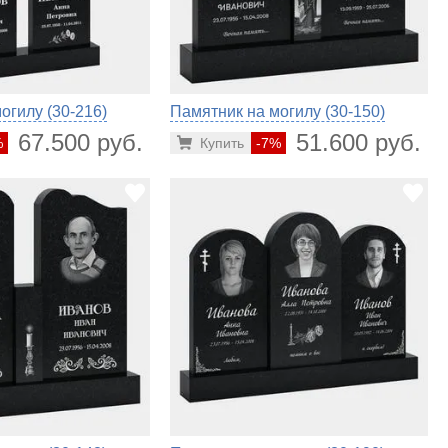
огилу (30-216)
Памятник на могилу (30-150)
67.500 руб.
51.600 руб.
%
Купить
-7%