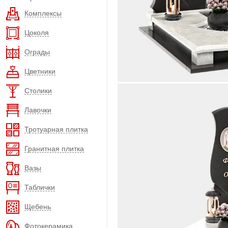
Комплексы
Цоколя
Ограды
Цветники
Столики
Лавочки
Тротуарная плитка
Гранитная плитка
Вазы
Таблички
Щебень
Фотокерамика