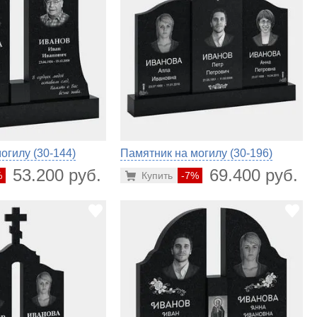
огилу (30-144)
Памятник на могилу (30-196)
53.200 руб.
69.400 руб.
%
Купить
-7%