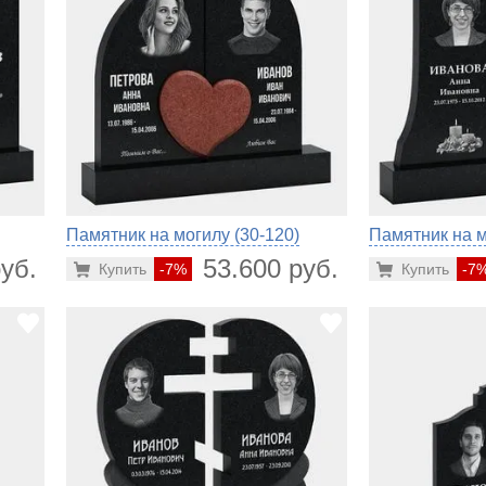
Памятник на могилу (30-120)
Памятник на м
уб.
53.600 руб.
Купить
-7%
Купить
-7