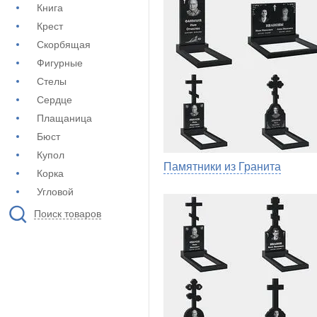
Книга
Крест
Скорбящая
Фигурные
Стелы
Сердце
Плащаница
Бюст
Купол
Памятники из Гранита
Корка
Угловой
Поиск товаров