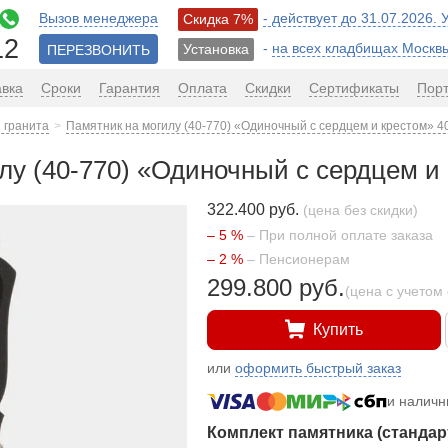
Вызов менеджера
- действует до 31.07.2026.
Скидка 7%
12
-
на всех кладбищах Москв
Установка
ПЕРЕЗВОНИТЬ
авка
Сроки
Гарантия
Оплата
Скидки
Сертификаты
Пор
 гранита
Памятник на могилу (40-770) «Одиночный с сердцем и крестом» 4
лу (40-770) «Одиночный с сердцем и 
322.400 руб.
(цена без скидки)
– 5 %
– При полной оплате заказа
– 2 %
– Пенсионерам
299.800 руб.
(цена с учетом 
Купить
или
оформить быстрый заказ
и налич
Комплект памятника (стандар