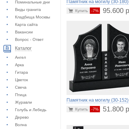
Памятник на могилу (30-180)
Поминальные дни
95.600 р
Виды гранита
Купить
-7%
Кладбища Москвы
Карта сайта
Вакансии
Вопрос - Ответ
Каталог
Ангел
Арка
Гитара
Цветок
Свеча
Птица
Памятник на могилу (30-152)
Журавли
51.800 р
Купить
-7%
Голубь и Лебедь
Дерево
Волна