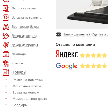
Фото на стекле
Вставка из гранита
Бронзовые буквы
Нашли дешевле? Сделаем с
Декор из акрила
Отзывы о компании
Декор из бронзы
Лампада
Кресты
Товары
Рамка на памятник
Могильные плиты
Трава на могилу
Мемориальная доска
Бордюры