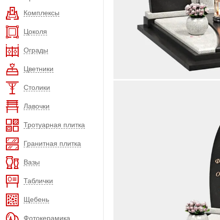
Комплексы
Цоколя
Ограды
Цветники
Столики
Лавочки
Тротуарная плитка
Гранитная плитка
Вазы
Таблички
Щебень
Фотокерамика