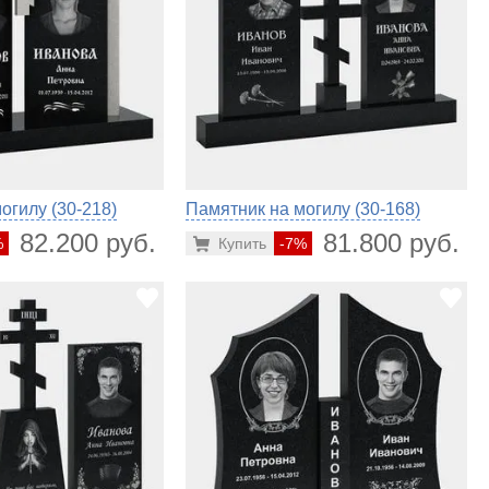
огилу (30-218)
Памятник на могилу (30-168)
82.200 руб.
81.800 руб.
%
Купить
-7%