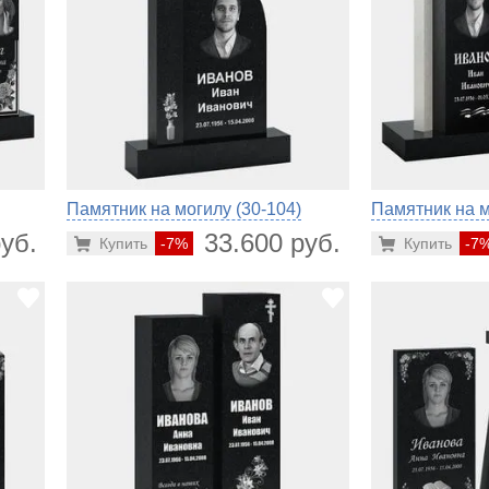
Памятник на могилу (30-104)
Памятник на м
уб.
33.600 руб.
Купить
-7%
Купить
-7