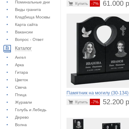
61.000 р
Поминальные дни
Купить
-7%
Виды гранита
Кладбища Москвы
Карта сайта
Вакансии
Вопрос - Ответ
Каталог
Ангел
Арка
Гитара
Цветок
Свеча
Памятник на могилу (30-134)
Птица
52.200 р
Купить
-7%
Журавли
Голубь и Лебедь
Дерево
Волна