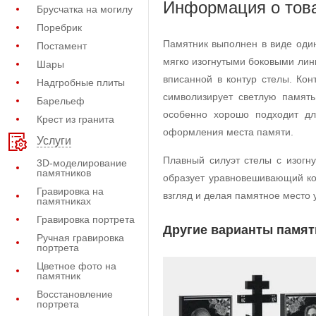
Информация о тов
Брусчатка на могилу
Поребрик
Памятник выполнен в виде оди
Постамент
мягко изогнутыми боковыми лин
Шары
вписанной в контур стелы. Ко
Надгробные плиты
символизирует светлую памят
Барельеф
особенно хорошо подходит дл
Крест из гранита
оформления места памяти.
Услуги
Плавный силуэт стелы с изогн
3D-моделирование
памятников
образует уравновешивающий ко
Гравировка на
взгляд и делая памятное место
памятниках
Гравировка портрета
Другие варианты памят
Ручная гравировка
портрета
Цветное фото на
памятник
Восстановление
портрета