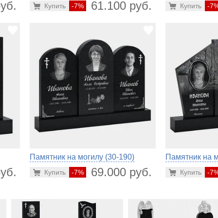
уб.
61.100 руб.
Купить
-7%
Купить
-7
Памятник на могилу (30-190)
Памятник на м
уб.
69.000 руб.
Купить
-7%
Купить
-7