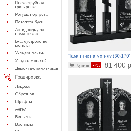
Пескоструйная
гравировка
Ретушь портрета
Позолота букв
Антидождь для
памятников
Благоустройство
могилы
Укладка плитки
Памятник на могилу (30-170)
Уход за могилой
81.400 р
Купить
-7%
Демонтаж памятников
Гравировка
Лицевая
Обратная
Шрифты
Ангел
Виньетка
Военным