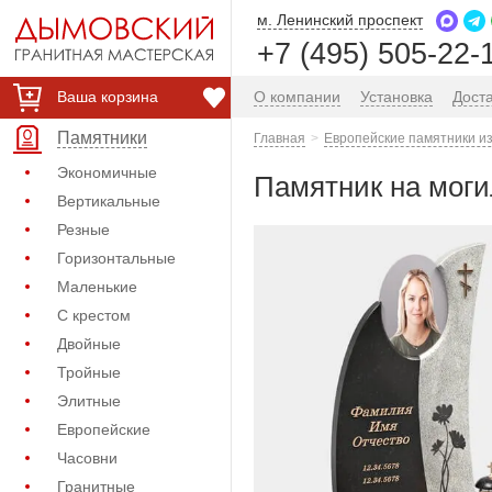
м. Ленинский проспект
+7 (495) 505-22-
Ваша корзина
О компании
Установка
Дост
Памятники
Главная
Европейские памятники из
Экономичные
Памятник на моги
Вертикальные
Резные
Горизонтальные
Маленькие
С крестом
Двойные
Тройные
Элитные
Европейские
Часовни
Гранитные