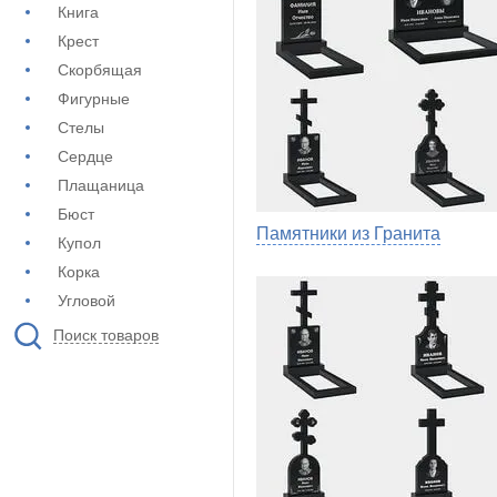
Книга
Крест
Скорбящая
Фигурные
Стелы
Сердце
Плащаница
Бюст
Памятники из Гранита
Купол
Корка
Угловой
Поиск товаров