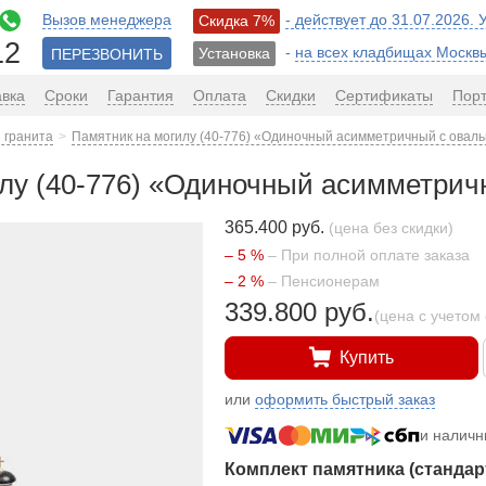
Вызов менеджера
- действует до 31.07.2026.
Скидка 7%
12
-
на всех кладбищах Москв
Установка
ПЕРЕЗВОНИТЬ
авка
Сроки
Гарантия
Оплата
Скидки
Сертификаты
Пор
 гранита
Памятник на могилу (40-776) «Одиночный асимметричный с овал
лу (40-776) «Одиночный асимметрич
365.400 руб.
(цена без скидки)
– 5 %
– При полной оплате заказа
– 2 %
– Пенсионерам
339.800 руб.
(цена с учетом 
Купить
или
оформить быстрый заказ
и налич
Комплект памятника (стандар