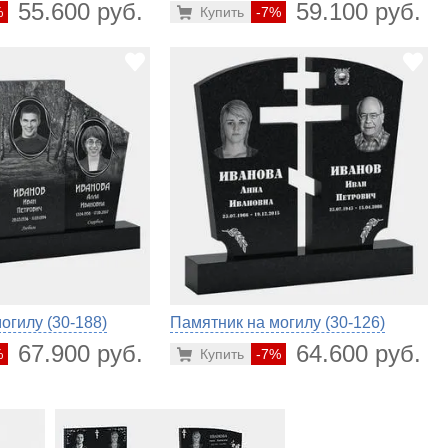
55.600 руб.
59.100 руб.
%
Купить
-7%
огилу (30-188)
Памятник на могилу (30-126)
67.900 руб.
64.600 руб.
%
Купить
-7%