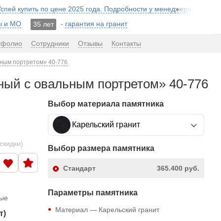
 Успей купить по цене 2025 года. Подробности у менеджера!
ы и МО
-
гарантия на гранит
35 лет
тфолио
Сотрудники
Отзывы
Контакты
ьным портретом» 40-776
ный с овальным портретом» 40-776
Выбор материала памятника
Карельский гранит
скидки)
Выбор размера памятника
Стандарт
365.400 руб.
Параметры памятника
ные
Материал — Карельский гранит
т)