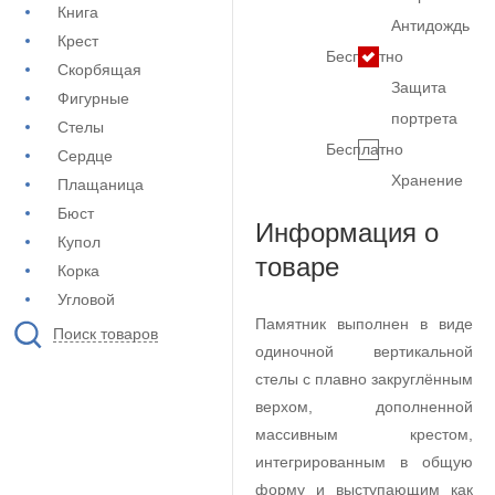
Книга
Антидождь
Крест
Бесплатно
Скорбящая
Защита
Фигурные
портрета
Стелы
Бесплатно
Сердце
Хранение
Плащаница
Бюст
Информация о
Купол
товаре
Корка
Угловой
Памятник выполнен в виде
Поиск товаров
одиночной вертикальной
стелы с плавно закруглённым
верхом, дополненной
массивным крестом,
интегрированным в общую
форму и выступающим как