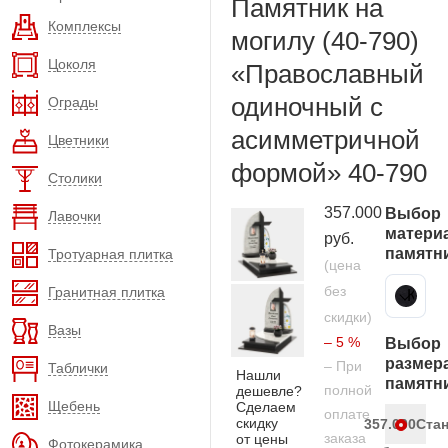
Памятник на
Комплексы
могилу (40-790)
Цоколя
«Православный
одиночный с
Ограды
асимметричной
Цветники
формой» 40-790
Столики
357.000
Выбор
Лавочки
матери
руб.
памятн
Тротуарная плитка
(цена
без
Гранитная плитка
Карельский гранит
скидки)
Вазы
– 5 %
Выбор
размер
– При
Таблички
Нашли
памятн
полной
дешевле?
Щебень
Сделаем
оплате
скидку
357.000
Ста
заказа
от цены
Фотокерамика