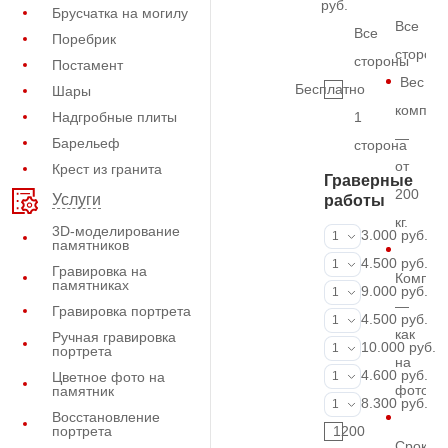
руб.
Брусчатка на могилу
Все
Все
Поребрик
сторон
стороны
Постамент
Вес
Бесплатно
Шары
комплек
Надгробные плиты
1
—
Барельеф
сторона
от
Крест из гранита
Граверные
200
Услуги
работы
кг.
3D-моделирование
ФИО и даты (
3.000 руб.
1
памятников
ФИО и даты (
4.500 руб.
1
Гравировка на
Компле
памятниках
ФИО и даты (
9.000 руб.
1
—
Гравировка портрета
Портрет (Грав
4.500 руб.
1
как
Ручная гравировка
Портрет (Ручн
10.000 руб.
1
портрета
на
Фотокерамик
4.600 руб.
Цветное фото на
1
фото
памятник
Фото на стекл
8.300 руб.
1
Восстановление
портрета
1200
Срок