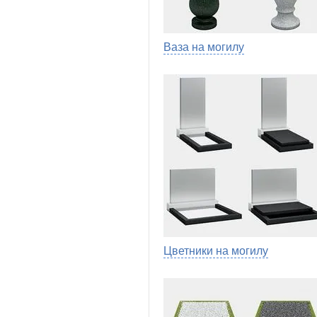
Ваза на могилу
Цветники на могилу