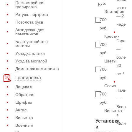
Пескоструйная
руб.
гравировка
изготов
Эпитафия
Ретушь портрета
— 2
700
Позолота букв
недели
руб.
Антидождь для
памятников
Крестик
Гарант
Благоустройство
700
могилы
—
руб.
Укладка плитки
более
Уход за могилой
Цветы
30
Демонтаж памятников
700
лет!
руб.
Гравировка
Свеча
Лицевая
Наличи
700
Обратная
—
Шрифты
руб.
Всегда
Ангел
Виньетка
в
Виньетка
Установка
наличи
Военным
и