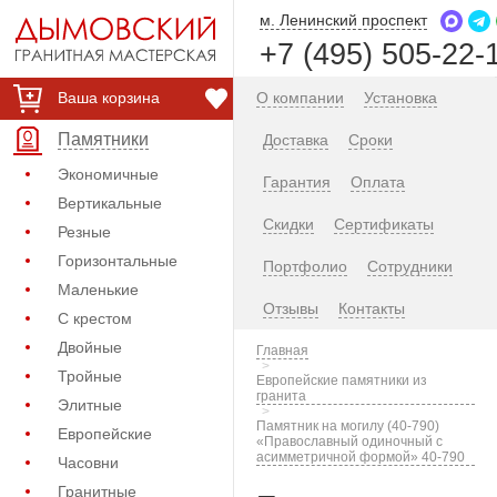
м. Ленинский проспект
+7 (495) 505-22-
Ваша корзина
О компании
Установка
Памятники
Доставка
Сроки
Экономичные
Гарантия
Оплата
Вертикальные
Скидки
Сертификаты
Резные
Горизонтальные
Портфолио
Сотрудники
Маленькие
Отзывы
Контакты
С крестом
Двойные
Главная
Тройные
Европейские памятники из
гранита
Элитные
Памятник на могилу (40-790)
Европейские
«Православный одиночный с
асимметричной формой» 40-790
Часовни
Гранитные