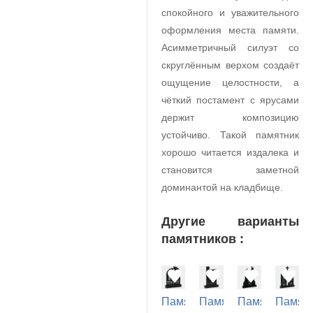
спокойного и уважительного
оформления места памяти.
Асимметричный силуэт со
скруглённым верхом создаёт
ощущение целостности, а
чёткий постамент с ярусами
держит композицию
устойчиво. Такой памятник
хорошо читается издалека и
становится заметной
доминантой на кладбище.
Другие варианты
памятников :
Памятник
Памятник
Памятник
Памят