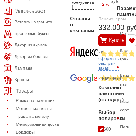
руб.
конкурента
– 2 %
!
Параме
Фото на стекле
–
памятн
Отзывы
Пенсионерам
Вставка из гранита
о
332.000 ру
компании
Бронзовые буквы
Матери
Купить
—
Декор из акрила
Карельс
или
Декор из бронзы
оформить
гранит
быстрый
Лампада
заказ
Качеств
и наличные
Кресты
гранита
Комплект
Товары
—
памятника
(стандарт)
Рамка на памятник
Высший
Могильные плиты
сорт
Выбор
Трава на могилу
полировки
Мемориальная доска
Полиро
53.600
Бордюры
—