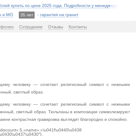
 Успей купить по цене 2025 года. Подробности у менеджера!
ы и МО
-
гарантия на гранит
35 лет
тфолио
Сотрудники
Отзывы
Контакты
ющему человеку — сочетает религиозный символ с нежными
нный, светлый образ.
ющему человеку — сочетает религиозный символ с нежными
венный, светлый образ. Тюльпаны в композиции символизируют
амне контрастная гравировка выглядит благородно и спокойно.
{«discount»:5,»name»:»\u041f\u0440\u0438
u0430\u0437\u0430″},