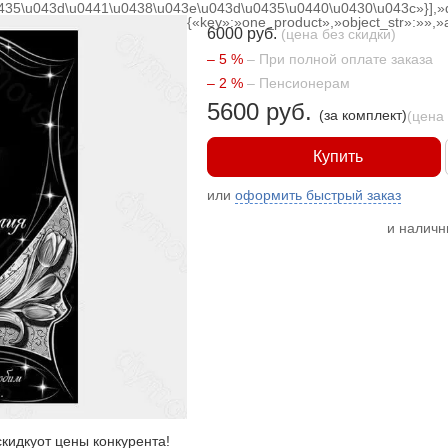
0435\u043d\u0441\u0438\u043e\u043d\u0435\u0440\u0430\u043c»}],»
{«key»:»one_product»,»object_str»:»»,»a
6000 руб.
(цена без скидки)
– 5 %
– При полной оплате заказа
– 2 %
– Пенсионерам
5600 руб.
(за комплект)
(цена
Купить
или
оформить быстрый заказ
и налич
кидку
от цены конкурента
!