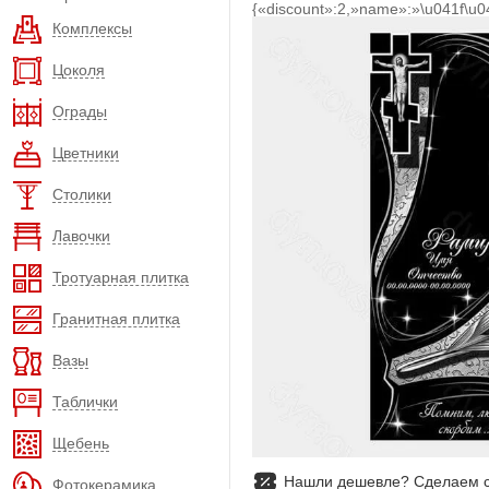
{«discount»:2,»name»:»\u041f\u
Комплексы
Цоколя
Ограды
Цветники
Столики
Лавочки
Тротуарная плитка
Гранитная плитка
Вазы
Таблички
Щебень
Нашли дешевле? Сделаем с
Фотокерамика