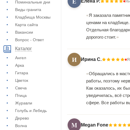
Е
Елена Р.
Ян
Поминальные дни
Виды гранита
Я заказала памятник
Кладбища Москвы
ценами на кладбище. 
Карта сайта
Отдельная благодарно
Вакансии
дорогого стоит.
Вопрос - Ответ
Каталог
И
Ангел
Ирина С.
Я
Арка
Гитара
Обращались в маст
Цветок
работы, поэтому нерв
Свеча
Как оказалось, их б
уведичилась, всё стр
Птица
сфере. Все работы в
Журавли
Голубь и Лебедь
Дерево
M
Megan Fone
Волна