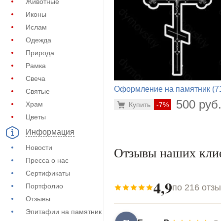
Животные
Иконы
Ислам
Одежда
Природа
Рамка
Свеча
Оформление на памятник (7
Святые
376)
500 руб
Храм
Купить
-7%
Цветы
Информация
Новости
Отзывы наших кли
Пресса о нас
Сертификаты
4,9
Портфолио
по 216 отз
Отзывы
Эпитафии на памятник