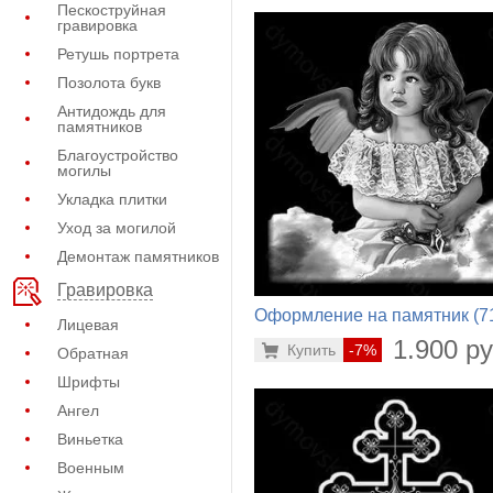
Пескоструйная
гравировка
Ретушь портрета
Позолота букв
Антидождь для
памятников
Благоустройство
могилы
Укладка плитки
Уход за могилой
Демонтаж памятников
Гравировка
Оформление на памятник (7
Лицевая
589)
1.900 ру
Купить
-7%
Обратная
Шрифты
Ангел
Виньетка
Военным