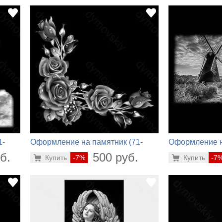
1-
Оформление на памятник (71-
Оформление н
672)
224)
б.
500 руб.
Купить
-7%
Купить
-7