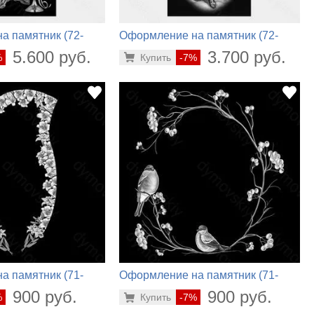
а памятник (72-
Оформление на памятник (72-
208)
5.600 руб.
3.700 руб.
%
Купить
-7%
а памятник (71-
Оформление на памятник (71-
818)
900 руб.
900 руб.
%
Купить
-7%