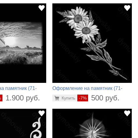
а памятник (71-
Оформление на памятник (71-
459)
1.900 руб.
500 руб.
%
Купить
-7%