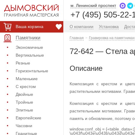
м. Ленинский проспект
+7 (495) 505-22-
Ваша корзина
О компании
Установка
Дост
Памятники
Главная
Гравировка на памятниках
Экономичные
72-642 — Стела а
Вертикальные
Резные
Описание
Горизонтальные
Маленькие
Композиция с крестом и цвет
С крестом
растительными мотивами. Гравир
Двойные
Тройные
Композиция с крестом и цвет
Элитные
растительными мотивами. Грави
Европейские
память и обновление, поэтому о
Часовни
window.conf_obj = {«table_data»:
\u043f\u043e\u043b\u043d\u043e
Гранитные