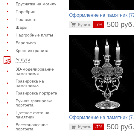
Брусчатка на могилу
Поребрик
Оформление на памятник (7
Постамент
496)
500 руб
Купить
-7%
Шары
Надгробные плиты
Барельеф
Крест из гранита
Услуги
3D-моделирование
памятников
Гравировка на
памятниках
Гравировка портрета
Ручная гравировка
портрета
Цветное фото на
памятник
Оформление на памятник (7
189)
Восстановление
500 руб
Купить
-7%
портрета