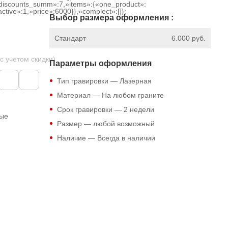
discounts_summ»:7,»items»:{«one_product»:
ctive»:1,»price»:6000}},»complect»:[]};
Выбор размера оформления :
Стандарт
6.000 руб.
 с учетом скидки)
Параметры оформления
Тип гравировки — Лазерная
Материал — На любом граните
Срок гравировки — 2 недели
ные
Размер — любой возможный
Наличие — Всегда в наличии