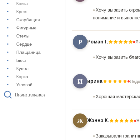
Книга
Хочу выразить огро
Крест
понимание и выполнен
Скорбящая
Фигурные
Стелы
Р
Роман Г.
Я
Сердце
Плащаница
Хочу выразить благ
Бюст
Купол
Корка
И
ирина
Янде
Угловой
Поиск товаров
Хорошая мастерская
Ж
Жанна К.
Я
Заказывали гранитны