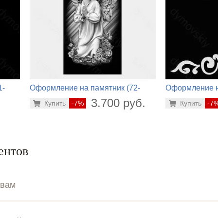
1-
Оформление на памятник (72-
Оформление н
200)
650)
.
3.700 руб.
Купить
-7%
Купить
-7
ентов
ывам