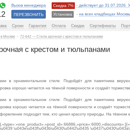
Вызов менеджера
- действует до 31.07.2026.
Скидка 7%
12
-
на всех кладбищах Москв
Установка
ПЕРЕЗВОНИТЬ
авка
Сроки
Гарантия
Оплата
Скидки
Сертификаты
Пор
 в Москве
72-642 — Стела арочная с крестом и тюльпанами
рочная с крестом и тюльпанами
ами в орнаментальном стиле. Подойдёт для памятника веру
овка хорошо читается на тёмной поверхности и создаёт торжестве
ами в орнаментальном стиле. Подойдёт для памятника веру
ровка хорошо читается на тёмной поверхности и создаёт торжест
формление подходит тем, кто ценил красоту природы. На тёмном к
[],»type»:»one_product»,»post_id»:66886,»price»:6000,»discounts»:[
\u0439 \u043e\u043f\u043b\u0430\u0442\u0435 \u0437\u0430\u043a\