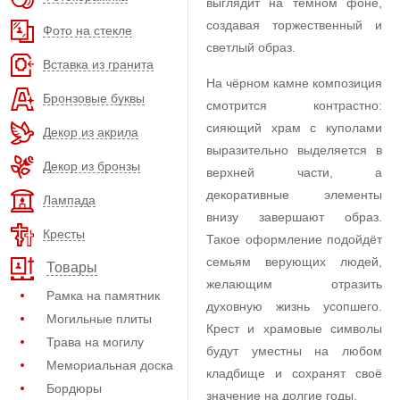
выглядит на тёмном фоне,
создавая торжественный и
Фото на стекле
светлый образ.
Вставка из гранита
На чёрном камне композиция
Бронзовые буквы
смотрится контрастно:
сияющий храм с куполами
Декор из акрила
выразительно выделяется в
Декор из бронзы
верхней части, а
декоративные элементы
Лампада
внизу завершают образ.
Кресты
Такое оформление подойдёт
семьям верующих людей,
Товары
желающим отразить
Рамка на памятник
духовную жизнь усопшего.
Могильные плиты
Крест и храмовые символы
Трава на могилу
будут уместны на любом
Мемориальная доска
кладбище и сохранят своё
Бордюры
значение на долгие годы.