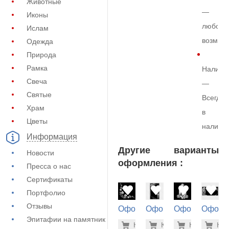
Животные
—
Иконы
любой
Ислам
возмож
Одежда
Природа
Рамка
Наличи
Свеча
—
Святые
Всегда
Храм
в
Цветы
наличи
Информация
Другие варианты
Новости
оформления :
Пресса о нас
Сертификаты
Портфолио
Отзывы
Оформление
Оформление
Оформление
Оформ
на памятник
на памятник
на памятник
на пам
Эпитафии на памятник
500 руб
5.6
Купить
Купить
-7%
Купить
-7%
Куп
-7
(71-676)
(72-754)
(71-183)
(73-124