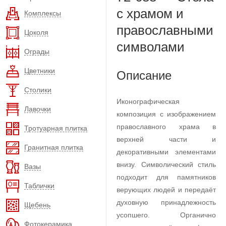
с храмом и
Комплексы
православными
Цоколя
символами
Ограды
Цветники
Описание
Столики
Иконографическая
Лавочки
композиция с изображением
православного храма в
Тротуарная плитка
верхней части и
Гранитная плитка
декоративными элементами
внизу. Символический стиль
Вазы
подходит для памятников
Таблички
верующих людей и передаёт
духовную принадлежность
Щебень
усопшего. Органично
Фотокерамика