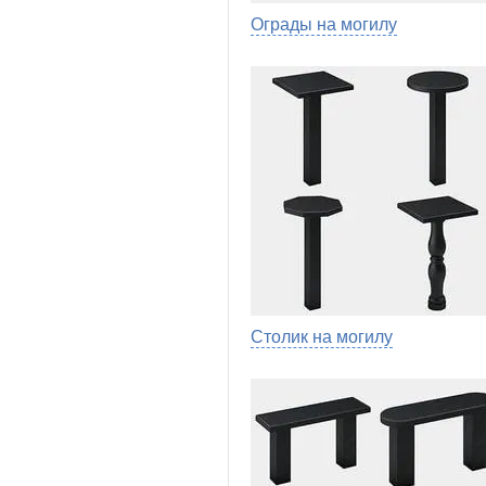
Ограды на могилу
Столик на могилу