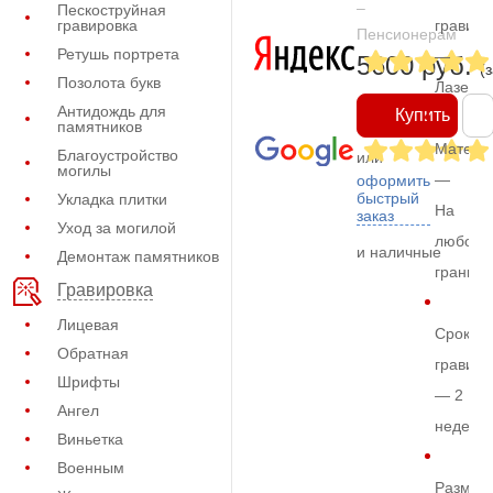
–
Пескоструйная
гравировка
гравиро
Пенсионерам
Ретушь портрета
—
5600 руб.
(
Позолота букв
Лазерн
Антидождь для
Купить
памятников
Матери
Благоустройство
или
могилы
—
оформить
быстрый
Укладка плитки
На
заказ
Уход за могилой
любом
и наличные
Демонтаж памятников
граните
Гравировка
Лицевая
Срок
Обратная
гравиро
Шрифты
— 2
Ангел
недели
Виньетка
Военным
Размер