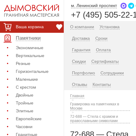
м. Ленинский проспект
+7 (495) 505-22-
Ваша корзина
О компании
Установка
Памятники
Доставка
Сроки
Экономичные
Гарантия
Оплата
Вертикальные
Скидки
Сертификаты
Резные
Горизонтальные
Портфолио
Сотрудники
Маленькие
Отзывы
Контакты
С крестом
Двойные
Главная
Тройные
Гравировка на памятниках в
Москве
Элитные
72-688 — Стела с храмом и
Европейские
православными символами
Часовни
72-688 — Стела
Гранитные