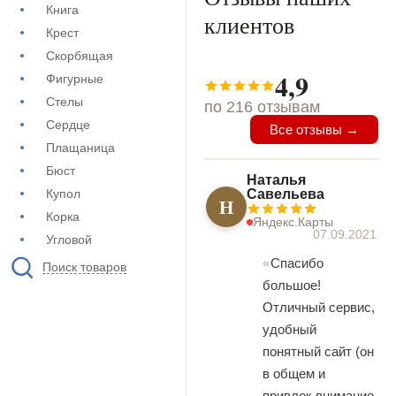
Книга
клиентов
Крест
Скорбящая
4,9
Фигурные
Стелы
по 216 отзывам
Сердце
Все отзывы →
Плащаница
Бюст
Наталья
Купол
Савельева
Н
Корка
Яндекс.Карты
07.09.2021
Угловой
Спасибо
Поиск товаров
большое!
Отличный сервис,
удобный
понятный сайт (он
в общем и
привлек внимание