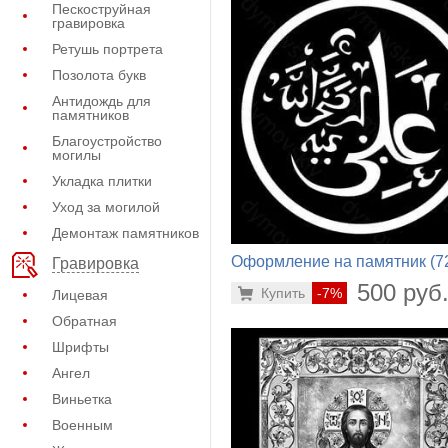
Пескоструйная
гравировка
Ретушь портрета
Позолота букв
Антидождь для
памятников
Благоустройство
могилы
Укладка плитки
Уход за могилой
Демонтаж памятников
Оформление на памятник (7
Гравировка
442)
500 руб
Купить
-7%
Лицевая
Обратная
Шрифты
Ангел
Виньетка
Военным