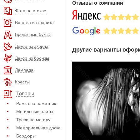
Отзывы о компании
Фото на стекле
Вставка из гранита
Бронзовые буквы
Декор из акрила
Другие варианты оформ
Декор из бронзы
Лампада
Кресты
Товары
Рамка на памятник
Могильные плиты
Трава на могилу
Мемориальная доска
Бордюры