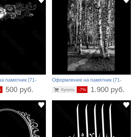
а памятник (71-
Оформление на памятник (71-
264)
500 руб.
1.900 руб.
%
Купить
-7%