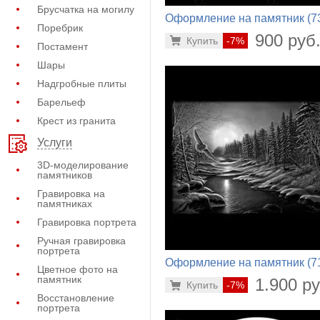
Брусчатка на могилу
Оформление на памятник (7
Поребрик
534)
900 руб
Купить
-7%
Постамент
Шары
Надгробные плиты
Барельеф
Крест из гранита
Услуги
3D-моделирование
памятников
Гравировка на
памятниках
Гравировка портрета
Ручная гравировка
портрета
Оформление на памятник (7
Цветное фото на
262)
памятник
1.900 ру
Купить
-7%
Восстановление
портрета