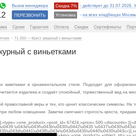
Вызов менеджера
- действует до 31.07.2026.
Скидка 7%
12
-
на всех кладбищах Москв
Установка
ПЕРЕЗВОНИТЬ
авка
Сроки
Гарантия
Оплата
Скидки
Сертификаты
Пор
ятник
71-350 — Крест ажурный с виньетками
журный с виньетками
ми завитками в орнаментальном стиле. Подходит для оформле
читается издалека и создаёт спокойный, торжественный вид на ме
й православной веры и тех, кто ценит классические символы. На 
при любом освещении. Завитки смягчают строгость креста, придав
[],»type»:»one_product»,»post_id»:67424,»price»:500,»discounts»:[{
\u0439 \u043e\u043f\u043b\u0430\u0442\u0435 \u0437\u0430\u043a\
0435\u043d\u0441\u0438\u043e\u043d\u0435\u0440\u0430\u043c»}],»
{«key»:»one_product»,»object_str»:»»,»ac