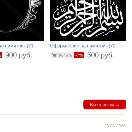
а памятник (71-
Оформление на памятник (72-
464)
900 руб.
500 руб.
%
Купить
-7%
Все отзывы →
23.06.2026