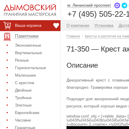
м. Ленинский проспект
+7 (495) 505-22-
Ваша корзина
О компании
Установка
Дост
Памятники
Главная
Кресты и распятия на пам
Экономичные
71-350 — Крест а
Вертикальные
Резные
Описание
Горизонтальные
Маленькие
Декоративный крест с плавны
С крестом
благородно. Гравировка хорошо 
Двойные
Тройные
Подходит для захоронений люде
Элитные
рисунок, который хорошо видно 
Европейские
window.conf_obj = {«table_data»:
Часовни
\u043f\u043e\u043b\u043d\u043e
{«discount»:2,»name»:»\u041f\u
Гранитные