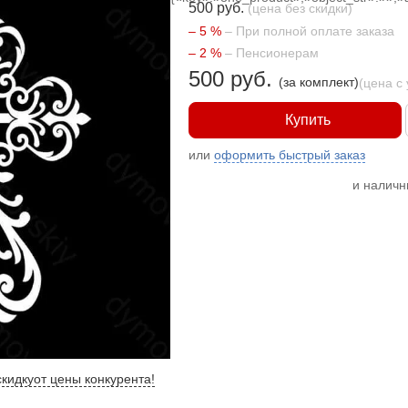
500 руб.
(цена без скидки)
– 5 %
– При полной оплате заказа
– 2 %
– Пенсионерам
500 руб.
(за комплект)
(цена с
Купить
или
оформить быстрый заказ
и налич
кидку
от цены конкурента
!