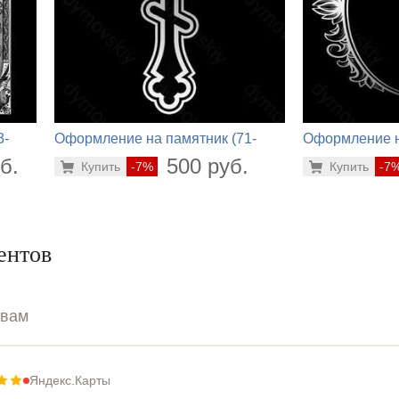
3-
Оформление на памятник (71-
Оформление н
302)
840)
б.
500 руб.
Купить
-7%
Купить
-7
ентов
ывам
Яндекс.Карты