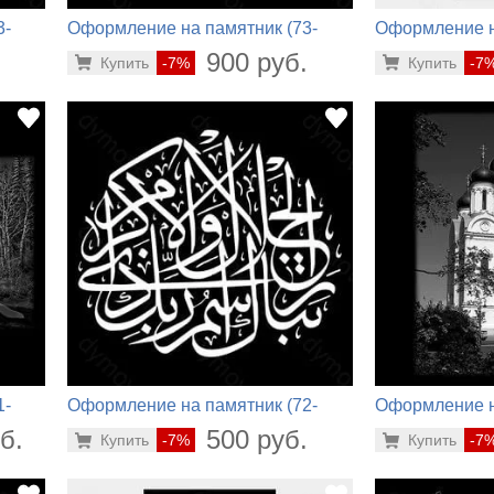
3-
Оформление на памятник (73-
Оформление н
588)
718)
.
900 руб.
Купить
-7%
Купить
-7
1-
Оформление на памятник (72-
Оформление н
487)
797)
б.
500 руб.
Купить
-7%
Купить
-7