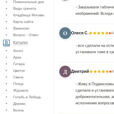
Поминальные дни
Заказывали табличк
Виды гранита
изображений. Всегда
Кладбища Москвы
Карта сайта
Вакансии
О
Олеся С.
Я
Вопрос - Ответ
Каталог
все сделали на отл
Ангел
установили тоже в ср
Арка
Гитара
Д
Цветок
Дмитрий
Я
Свеча
Птица
Живу в Подмосковье,
сделали и установил
Журавли
доброжелательная, а
Голубь и Лебедь
исполнению вопросов
Дерево
Волна