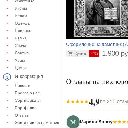
Животные
Иконы
Ислам
Одежда
Природа
Рамка
Оформление на памятник (7
Свеча
462)
1.900 ру
Святые
Купить
-7%
Храм
Цветы
Информация
Отзывы наших кли
Новости
Пресса о нас
4,9
Сертификаты
по 216 отз
Портфолио
Отзывы
М
Марина Sunny
Эпитафии на памятник