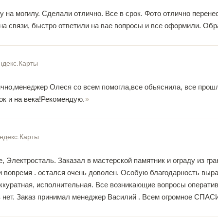
у на могилу. Сделали отлично. Все в срок. Фото отлично пере
 на связи, быстро ответили на вае вопросы и все оформили. Об
ндекс.Карты
ично,менеджер Олеся со всем помогла,все обьяснила, все прош
ок и на века!Рекомендую.
ндекс.Карты
 Электросталь. Заказал в мастерской памятник и ограду из гра
и вовремя . остался очень доволен. Особую благодарность выр
ккуратная, исполнительная. Все возникающие вопросы оперативн
 нет. Заказ принимал менеджер Василий . Всем огромное СПАС