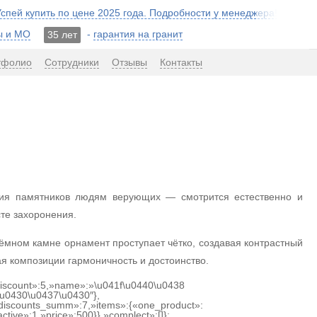
 Успей купить по цене 2025 года. Подробности у менеджера!
ы и МО
-
гарантия на гранит
35 лет
тфолио
Сотрудники
Отзывы
Контакты
ния памятников людям верующих — смотрится естественно и
сте захоронения.
тёмном камне орнамент проступает чётко, создавая контрастный
ая композиции гармоничность и достоинство.
«discount»:5,»name»:»\u041f\u0440\u0438
u0430\u0437\u0430″},
discounts_summ»:7,»items»:{«one_product»:
tive»:1,»price»:500}},»complect»:[]};