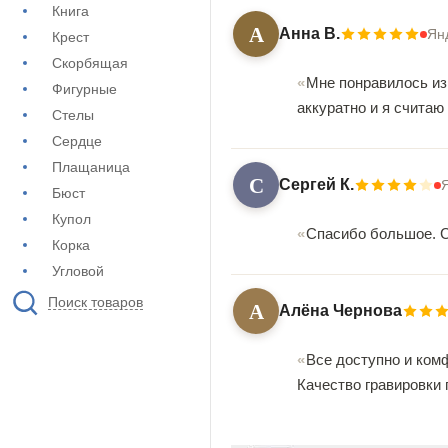
Книга
А
Анна В.
Ян
Крест
Скорбящая
Мне понравилось из
Фигурные
аккуратно и я считаю
Стелы
Сердце
Плащаница
С
Сергей К.
Бюст
Купол
Спасибо большое. Сд
Корка
Угловой
Поиск товаров
А
Алёна Чернова
Все доступно и ком
Качество гравировки 