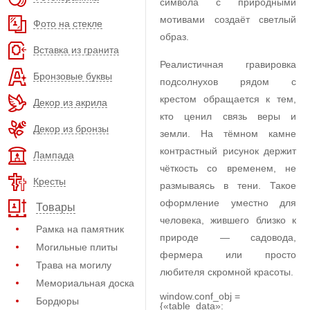
символа с природными
мотивами создаёт светлый
Фото на стекле
образ.
Вставка из гранита
Реалистичная гравировка
Бронзовые буквы
подсолнухов рядом с
крестом обращается к тем,
Декор из акрила
кто ценил связь веры и
Декор из бронзы
земли. На тёмном камне
контрастный рисунок держит
Лампада
чёткость со временем, не
Кресты
размываясь в тени. Такое
оформление уместно для
Товары
человека, жившего близко к
Рамка на памятник
природе — садовода,
Могильные плиты
фермера или просто
Трава на могилу
любителя скромной красоты.
Мемориальная доска
window.conf_obj =
Бордюры
{«table_data»: