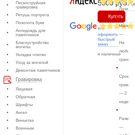
—
5600 руб.
Пескоструйная
(
гравировка
Лазерн
Ретушь портрета
Купить
Позолота букв
Матери
или
Антидождь для
—
оформить
памятников
быстрый
Благоустройство
На
заказ
могилы
любом
и наличные
Укладка плитки
граните
Уход за могилой
Демонтаж памятников
Срок
Гравировка
гравиро
Лицевая
— 2
Обратная
недели
Шрифты
Ангел
Размер
Виньетка
—
Военным