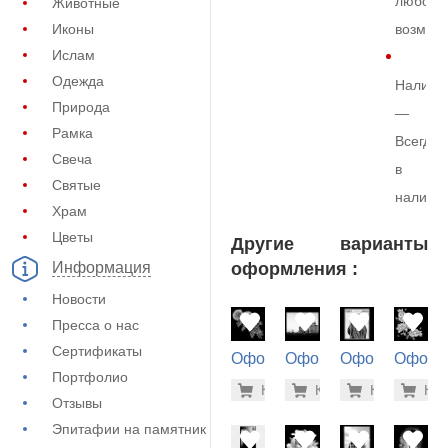
любой
Животные
Иконы
возмож
Ислам
Одежда
Наличи
Природа
—
Рамка
Всегда
Свеча
в
Святые
наличи
Храм
Цветы
Другие варианты
оформления :
Информация
Новости
Пресса о нас
Сертификаты
Оформление
Оформление
Оформление
Оформ
Портфолио
на памятник
на памятник
на памятник
на пам
500 руб
1.9
Купить
Купить
-7%
Купить
-7%
Куп
-7
(71-499)
(71-754)
(73-442)
(71-679
Отзывы
Эпитафии на памятник