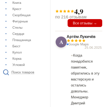
Книга
4,9
Крест
Скорбящая
по 216 отзывам
Фигурные
Все отзывы →
Стелы
Сердце
Артём Лукичёв
Плащаница
А
Google Maps
Бюст
25.06.2025
Купол
Когда
Корка
понадобился
Угловой
памятник,
Поиск товаров
обратились в эту
мастерскую и
остались
довольны.
Менеджер
Дмитрий