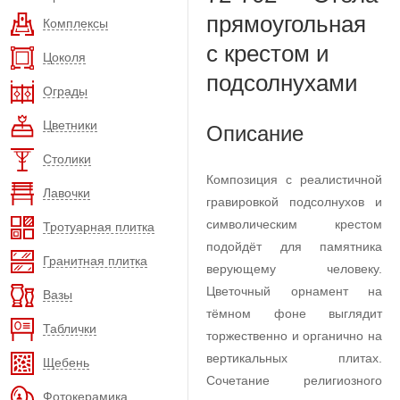
прямоугольная
Комплексы
с крестом и
Цоколя
подсолнухами
Ограды
Цветники
Описание
Столики
Композиция с реалистичной
Лавочки
гравировкой подсолнухов и
символическим крестом
Тротуарная плитка
подойдёт для памятника
Гранитная плитка
верующему человеку.
Цветочный орнамент на
Вазы
тёмном фоне выглядит
Таблички
торжественно и органично на
вертикальных плитах.
Щебень
Сочетание религиозного
Фотокерамика