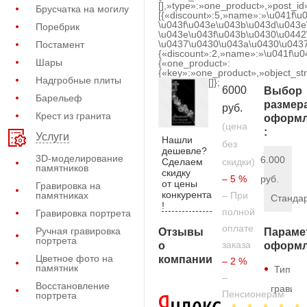
[],»type»:»one_product»,»post_id
Брусчатка на могилу
[{«discount»:5,»name»:»\u041f\u
\u043f\u043e\u043b\u043d\u043e
Поребрик
\u043e\u043f\u043b\u0430\u0442
\u0437\u0430\u043a\u0430\u0437
Постамент
{«discount»:2,»name»:»\u041f\u
Шары
{«one_product»:
{«key»:»one_product»,»object_str
Надгробные плиты
[]};
6000
Выбор
Барельеф
размер
руб.
Крест из гранита
оформл
(цена
:
Услуги
Нашли
без
дешевле?
3D-моделирование
6.000
Сделаем
скидки)
памятников
скидку
– 5 %
руб.
от цены
Гравировка на
конкурента
памятниках
– При
Станда
!
полной
Гравировка портрета
оплате
Ручная гравировка
Отзывы
Параме
портрета
заказа
о
оформл
Цветное фото на
компании
– 2 %
памятник
Тип
–
Восстановление
гравиро
Пенсионерам
портрета