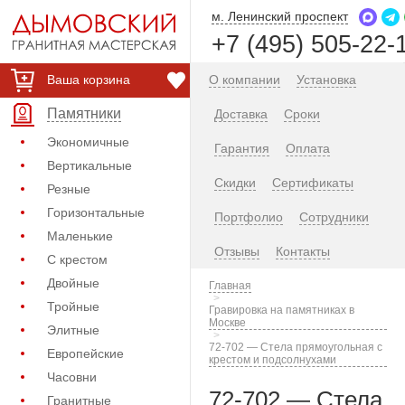
м. Ленинский проспект
+7 (495) 505-22-
Ваша корзина
О компании
Установка
Памятники
Доставка
Сроки
Экономичные
Гарантия
Оплата
Вертикальные
Скидки
Сертификаты
Резные
Горизонтальные
Портфолио
Сотрудники
Маленькие
Отзывы
Контакты
С крестом
Двойные
Главная
Тройные
Гравировка на памятниках в
Москве
Элитные
72-702 — Стела прямоугольная с
Европейские
крестом и подсолнухами
Часовни
72-702 — Стела
Гранитные