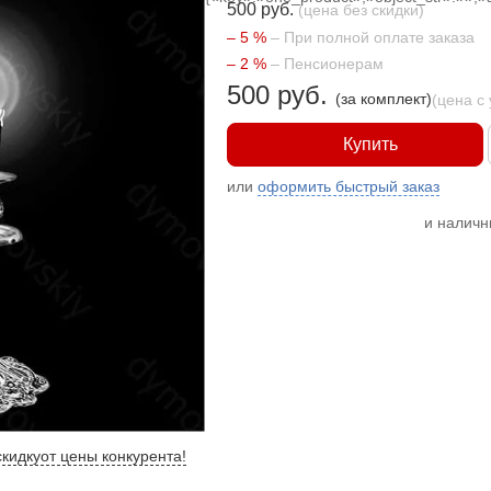
500 руб.
(цена без скидки)
– 5 %
– При полной оплате заказа
– 2 %
– Пенсионерам
500 руб.
(за комплект)
(цена с
Купить
или
оформить быстрый заказ
и налич
кидку
от цены конкурента
!