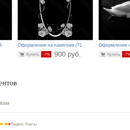
3-
Оформление на памятник (71-
Оформление н
822)
520)
.
900 руб.
Купить
-7%
Купить
-7
ентов
ывам
Яндекс.Карты