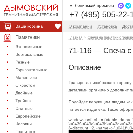
м. Ленинский проспект
+7 (495) 505-22-
Ваша корзина
О компании
Установка
Дост
Памятники
Главная
Свечи на памятник: гравир
Экономичные
71-116 — Свеча с
Вертикальные
Резные
Описание
Горизонтальные
Маленькие
Гравировка изображает горящую
С крестом
деталями органично дополнит па
Двойные
Тройные
Подойдёт верующим людям как 
Элитные
читается издалека. Такое офор
Европейские
window.conf_obj = {«table_data»:
Часовни
\u043f\u043e\u043b\u043d\u043e
{«discount»:2,»name»:»\u041f\u
Гранитные