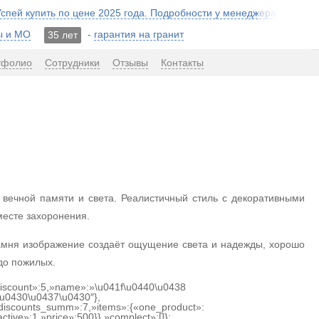
 Успей купить по цене 2025 года. Подробности у менеджера!
ы и МО
-
гарантия на гранит
35 лет
тфолио
Сотрудники
Отзывы
Контакты
 вечной памяти и света. Реалистичный стиль с декоративными
месте захоронения.
мня изображение создаёт ощущение света и надежды, хорошо
до пожилых.
«discount»:5,»name»:»\u041f\u0440\u0438
u0430\u0437\u0430″},
discounts_summ»:7,»items»:{«one_product»:
tive»:1,»price»:500}},»complect»:[]};