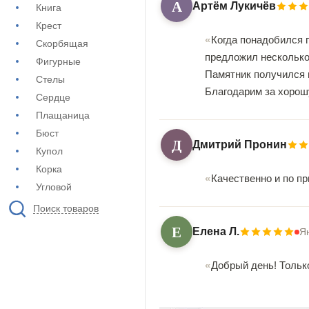
А
Артём Лукичёв
Книга
Крест
Когда понадобился 
Скорбящая
предложил несколько 
Фигурные
Памятник получился 
Стелы
Благодарим за хорош
Сердце
Плащаница
Бюст
Д
Дмитрий Пронин
Купол
Корка
Качественно и по 
Угловой
Поиск товаров
Е
Елена Л.
Я
Добрый день! Тольк