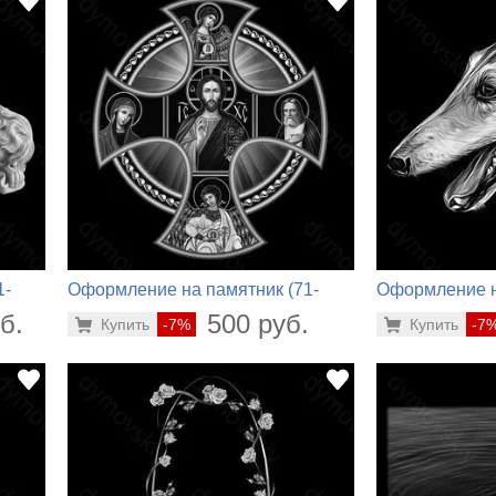
1-
Оформление на памятник (71-
Оформление н
390)
542)
б.
500 руб.
Купить
-7%
Купить
-7