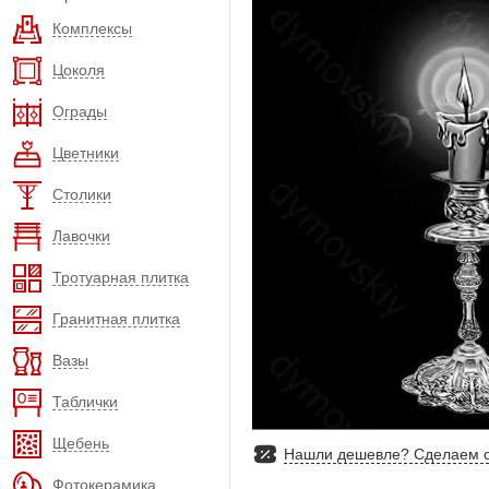
Комплексы
Цоколя
Ограды
Цветники
Столики
Лавочки
Тротуарная плитка
Гранитная плитка
Вазы
Таблички
Щебень
Нашли дешевле? Сделаем с
Фотокерамика