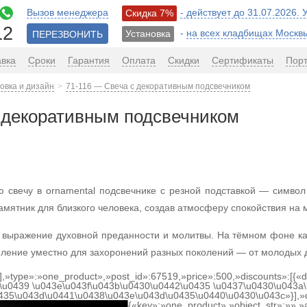
Вызов менеджера
- действует до 31.07.2026.
Скидка 7%
12
-
на всех кладбищах Москв
Установка
ПЕРЕЗВОНИТЬ
авка
Сроки
Гарантия
Оплата
Скидки
Сертификаты
Пор
овка и дизайн
71-116 — Свеча с декоративным подсвечником
 декоративным подсвечником
 свечу в ornamental подсвечнике с резной подставкой — символ
мятник для близкого человека, создав атмосферу спокойствия на 
выражение духовной преданности и молитвы. На тёмном фоне ка
мление уместно для захоронений разных поколений — от молодых 
[],»type»:»one_product»,»post_id»:67519,»price»:500,»discounts»:[{
\u0439 \u043e\u043f\u043b\u0430\u0442\u0435 \u0437\u0430\u043a\
0435\u043d\u0441\u0438\u043e\u043d\u0435\u0440\u0430\u043c»}],»
{«key»:»one_product»,»object_str»:»»,»ac