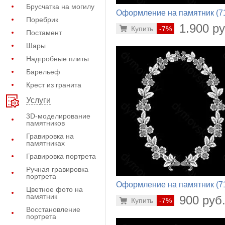
Брусчатка на могилу
Оформление на памятник (7
Поребрик
589)
1.900 ру
Купить
-7%
Постамент
Шары
Надгробные плиты
Барельеф
Крест из гранита
Услуги
3D-моделирование
памятников
Гравировка на
памятниках
Гравировка портрета
Ручная гравировка
портрета
Оформление на памятник (7
Цветное фото на
886)
памятник
900 руб
Купить
-7%
Восстановление
портрета