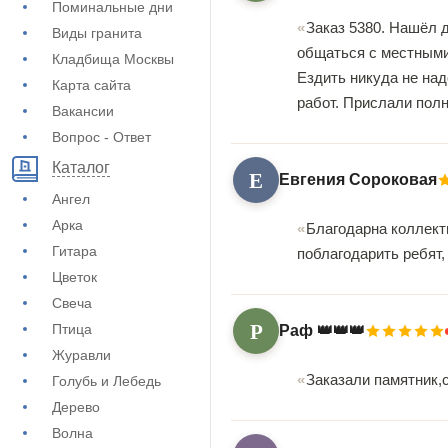
Поминальные дни
Заказ 5380. Нашёл 
Виды гранита
общаться с местными
Кладбища Москвы
Ездить никуда не над
Карта сайта
работ. Прислали пол
Вакансии
Вопрос - Ответ
Каталог
Е
Евгения Сороковая
Ангел
Арка
Благодарна коллект
Гитара
поблагодарить ребят,
Цветок
Свеча
Р
Птица
Раф 👑👑👑
Журавли
Заказали памятник,
Голубь и Лебедь
Дерево
Волна