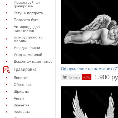
Пескоструйная
гравировка
Ретушь портрета
Позолота букв
Антидождь для
памятников
Благоустройство
могилы
Укладка плитки
Уход за могилой
Демонтаж памятников
Оформление на памятник (7
Гравировка
514)
1.900 ру
Купить
-7%
Лицевая
Обратная
Шрифты
Ангел
Виньетка
Военным