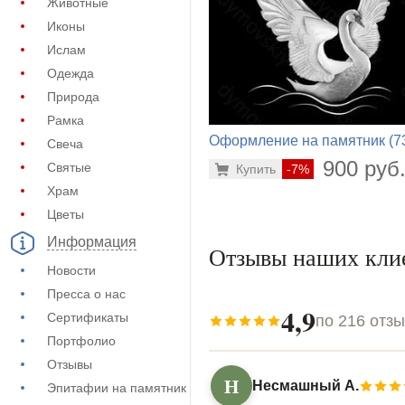
Животные
Иконы
Ислам
Одежда
Природа
Рамка
Оформление на памятник (7
Свеча
502)
900 руб
Святые
Купить
-7%
Храм
Цветы
Информация
Отзывы наших кли
Новости
Пресса о нас
4,9
Сертификаты
по 216 отз
Портфолио
Отзывы
Н
Несмашный А.
Эпитафии на памятник