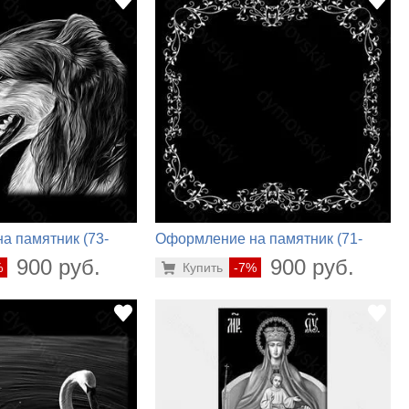
а памятник (73-
Оформление на памятник (71-
864)
900 руб.
900 руб.
%
Купить
-7%