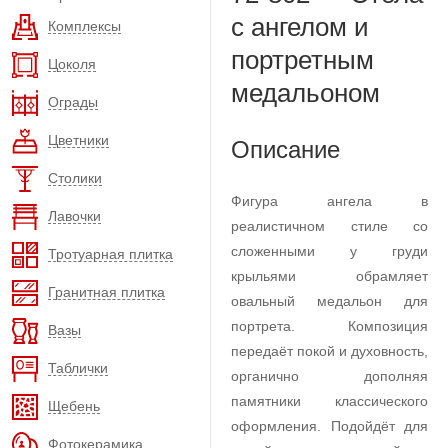
с ангелом и
Комплексы
портретным
Цоколя
медальоном
Ограды
Цветники
Описание
Столики
Фигура ангела в
Лавочки
реалистичном стиле со
сложенными у груди
Тротуарная плитка
крыльями обрамляет
Гранитная плитка
овальный медальон для
портрета. Композиция
Вазы
передаёт покой и духовность,
Таблички
органично дополняя
памятники классического
Щебень
оформления. Подойдёт для
Фотокерамика