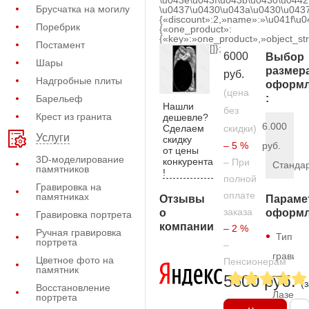
\u043e\u043f\u043b\u0430\u0442
Брусчатка на могилу
\u0437\u0430\u043a\u0430\u0437
{«discount»:2,»name»:»\u041f\u
Поребрик
{«one_product»:
{«key»:»one_product»,»object_str
Постамент
[]};
6000
Выбор
Шары
размер
руб.
Надгробные плиты
оформл
(цена
:
Барельеф
Нашли
без
Крест из гранита
дешевле?
6.000
Сделаем
скидки)
Услуги
скидку
– 5 %
руб.
от цены
3D-моделирование
конкурента
– При
Станда
памятников
!
полной
Гравировка на
оплате
памятниках
Отзывы
Параме
заказа
о
оформл
Гравировка портрета
компании
– 2 %
Ручная гравировка
Тип
портрета
–
гравиро
Цветное фото на
Пенсионерам
памятник
—
5600 руб.
(
Восстановление
Лазерн
портрета