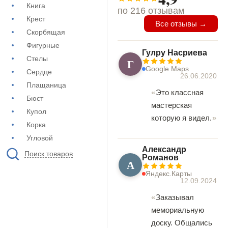
Книга
по 216 отзывам
Крест
Все отзывы →
Скорбящая
Фигурные
Гулру Насриева
Стелы
Г
Google Maps
Сердце
26.06.2020
Плащаница
Это классная
Бюст
мастерская
Купол
которую я видел.
Корка
Угловой
Александр
Поиск товаров
Романов
А
Яндекс.Карты
12.09.2024
Заказывал
мемориальную
доску. Общались