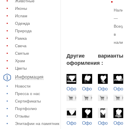
Животные
Иконы
Наличи
Ислам
—
Одежда
Всегда
Природа
в
Рамка
наличи
Свеча
Святые
Другие варианты
Храм
оформления :
Цветы
Информация
Новости
Оформление
Оформление
Оформление
Оформ
Пресса о нас
на памятник
на памятник
на памятник
на пам
1.900 ру
1.9
Купить
Купить
-7%
Купить
-7%
Куп
-7
(71-266)
(71-944)
(73-509)
(71-514
Сертификаты
Портфолио
Отзывы
Оформление
Оформление
Оформление
Оформ
Эпитафии на памятник
на памятник
на памятник
на памятник
на пам