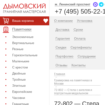
м. Ленинский проспект
+7 (495) 505-22-
Ваша корзина
О компании
Установка
Памятники
Доставка
Сроки
Экономичные
Гарантия
Оплата
Вертикальные
Скидки
Сертификаты
Резные
Горизонтальные
Портфолио
Сотрудники
Маленькие
Отзывы
Контакты
С крестом
Двойные
Главная
Тройные
Гравировка на памятниках в
Москве
Элитные
72-802 — Стела с ангелом и
Европейские
портретным медальоном
Часовни
72-802 — Стела
Гранитные