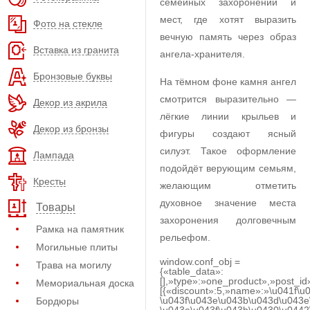
семейных захоронений и
мест, где хотят выразить
Фото на стекле
вечную память через образ
Вставка из гранита
ангела-хранителя.
Бронзовые буквы
На тёмном фоне камня ангел
смотрится выразительно —
Декор из акрила
лёгкие линии крыльев и
Декор из бронзы
фигуры создают ясный
силуэт. Такое оформление
Лампада
подойдёт верующим семьям,
Кресты
желающим отметить
духовное значение места
Товары
захоронения долговечным
Рамка на памятник
рельефом.
Могильные плиты
window.conf_obj =
Трава на могилу
{«table_data»:
[],»type»:»one_product»,»post_id
Мемориальная доска
[{«discount»:5,»name»:»\u041f\u
\u043f\u043e\u043b\u043d\u043e
Бордюры