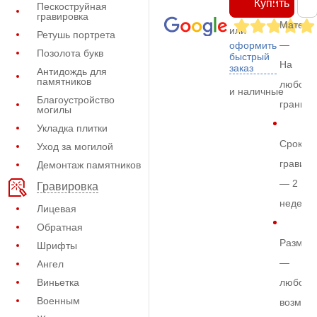
Купить
Пескоструйная
гравировка
Матери
или
Ретушь портрета
—
оформить
Позолота букв
быстрый
На
заказ
Антидождь для
памятников
любом
и наличные
Благоустройство
граните
могилы
Укладка плитки
Срок
Уход за могилой
гравиро
Демонтаж памятников
— 2
Гравировка
недели
Лицевая
Обратная
Размер
Шрифты
—
Ангел
Виньетка
любой
Военным
возмож