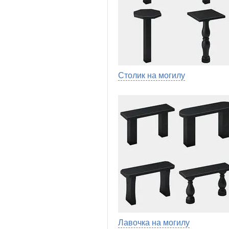
Столик на могилу
Лавочка на могилу