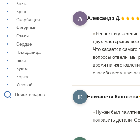
Книга
Крест
А
Александр Д.
Скорбящая
Фигурные
Респект и уважение 
Стелы
двух мастерских возле
Сердце
Что касается самого 
Плащаница
вопросы отвели, мы р
Бюст
время на изготовлени
Купол
спасибо всем причас
Корка
Угловой
Поиск товаров
Е
Елизавета Капотова
Нужен был памятник 
поправить детали. О