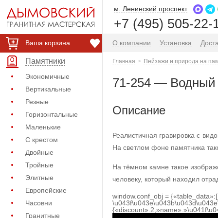
м. Ленинский проспект
+7 (495) 505-22-
Ваша корзина
О компании
Установка
Дост
Памятники
Главная
Пейзажи и природа на па
Экономичные
71-254 — Водный 
Вертикальные
Резные
Описание
Горизонтальные
Маленькие
Реалистичная гравировка с видо
С крестом
На светлом фоне памятника так
Двойные
Тройные
На тёмном камне такое изображе
Элитные
человеку, который находил отра
Европейские
window.conf_obj = {«table_data»:
Часовни
\u043f\u043e\u043b\u043d\u043e
{«discount»:2,»name»:»\u041f\u
Гранитные