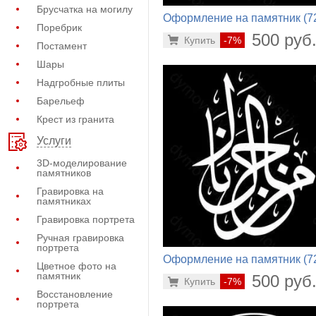
Брусчатка на могилу
Оформление на памятник (7
Поребрик
416)
500 руб
Купить
-7%
Постамент
Шары
Надгробные плиты
Барельеф
Крест из гранита
Услуги
3D-моделирование
памятников
Гравировка на
памятниках
Гравировка портрета
Ручная гравировка
портрета
Оформление на памятник (7
Цветное фото на
452)
памятник
500 руб
Купить
-7%
Восстановление
портрета