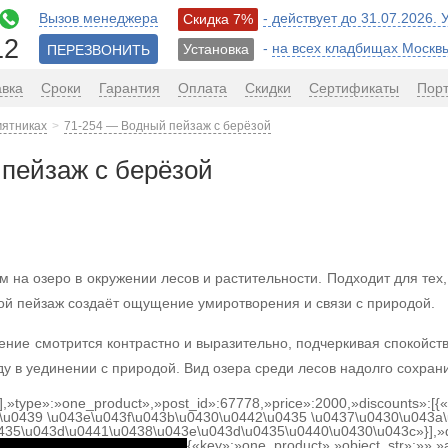
Вызов менеджера
- действует до 31.07.2026.
Скидка 7%
12
-
на всех кладбищах Москв
Установка
ПЕРЕЗВОНИТЬ
авка
Сроки
Гарантия
Оплата
Скидки
Сертификаты
Пор
мятниках
71-254 — Водный пейзаж с берёзой
пейзаж с берёзой
м на озеро в окружении лесов и растительности. Подходит для тех
ой пейзаж создаёт ощущение умиротворения и связи с природой.
ние смотрится контрастно и выразительно, подчеркивая спокойств
ду в уединении с природой. Вид озера среди лесов надолго сохра
[],»type»:»one_product»,»post_id»:67778,»price»:2000,»discounts»:[
\u0439 \u043e\u043f\u043b\u0430\u0442\u0435 \u0437\u0430\u043a\
0435\u043d\u0441\u0438\u043e\u043d\u0435\u0440\u0430\u043c»}],»
{«key»:»one_product»,»object_str»:»»,»a