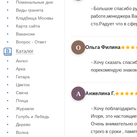
Поминальные дни
Большое спасибо ру
Виды гранита
работе,менеджера Ва
Кладбища Москвы
сто.Радует что в сф
Карта сайта
Вакансии
Вопрос - Ответ
О
Ольга Филина
Каталог
Ангел
Хочу сказать спаси
Арка
порекомендую знако
Гитара
Цветок
А
Свеча
Анжелина Г.
Птица
Хочу поблагодарить
Журавли
Игоря, это настоящие
Голубь и Лебедь
Очень внимательно от
Дерево
строго в сроки , пам
Волна