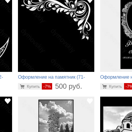
2-
Оформление на памятник (71-
Оформление н
692)
806)
.
500 руб.
Купить
-7%
Купить
-7