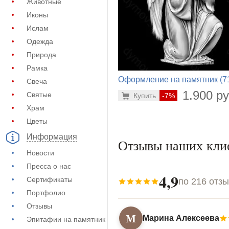
Животные
Иконы
Ислам
Одежда
Природа
Рамка
Оформление на памятник (7
Свеча
518)
1.900 ру
Святые
Купить
-7%
Храм
Цветы
Информация
Отзывы наших кли
Новости
Пресса о нас
4,9
Сертификаты
по 216 отз
Портфолио
Отзывы
М
Марина Алексеева
Эпитафии на памятник