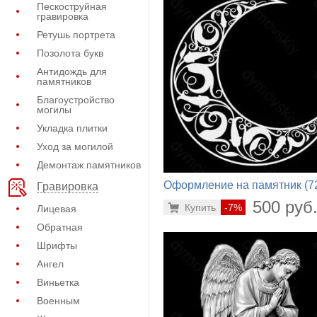
Пескоструйная
гравировка
Ретушь портрета
Позолота букв
Антидождь для
памятников
Благоустройство
могилы
Укладка плитки
Уход за могилой
Демонтаж памятников
Оформление на памятник (7
Гравировка
410)
500 руб
Купить
-7%
Лицевая
Обратная
Шрифты
Ангел
Виньетка
Военным