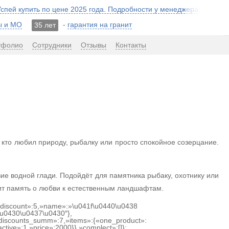
 Успей купить по цене 2025 года. Подробности у менеджера!
ы и МО
-
гарантия на гранит
35 лет
тфолио
Сотрудники
Отзывы
Контакты
, кто любил природу, рыбалку или просто спокойное созерцание.
ие водной глади. Подойдёт для памятника рыбаку, охотнику или
нит память о любви к естественным ландшафтам.
{«discount»:5,»name»:»\u041f\u0440\u0438
u0430\u0437\u0430″},
discounts_summ»:7,»items»:{«one_product»:
ctive»:1,»price»:2000}},»complect»:[]};