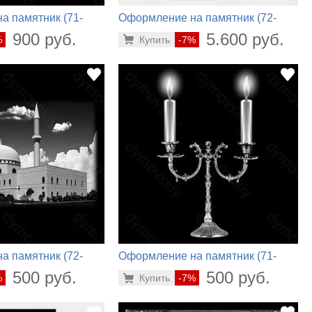
а памятник (71-
Оформление на памятник (72-
604)
900 руб.
5.600 руб.
%
Купить
-7%
а памятник (72-
Оформление на памятник (71-
199)
500 руб.
500 руб.
%
Купить
-7%