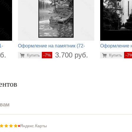
1-
Оформление на памятник (72-
Оформление н
316)
792)
б.
3.700 руб.
Купить
-7%
Купить
-7
ентов
ывам
Яндекс.Карты