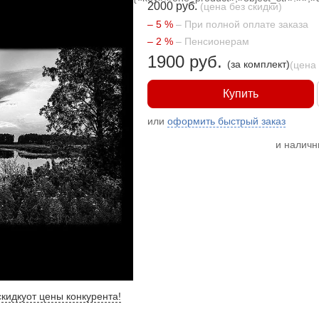
2000 руб.
(цена без скидки)
– 5 %
– При полной оплате заказа
– 2 %
– Пенсионерам
1900 руб.
(за комплект)
(цена
Купить
или
оформить быстрый заказ
и налич
кидку
от цены конкурента
!