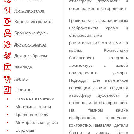
атмосферу духовности и
покоя на месте захоронения.
Фото на стекле
Гравировка с реалистичным
Вставка из гранита
изображением храма и
Бронзовые буквы
стилизованными
растительными мотивами по
Декор из акрила
краям. Композиция
Декор из бронзы
балансирует строгость
архитектуры с живой
Лампада
природностью декора.
Кресты
Подходит для памятников
верующим людям, создавая
Товары
атмосферу духовности и
Рамка на памятник
покоя на месте захоронения.
Могильные плиты
На тёмном камне
Трава на могилу
изображение проступает
Мемориальная доска
контрастно, выявляя детали
Бордюры
башни и листвы. Такое