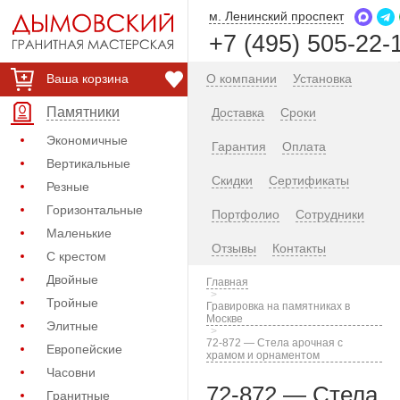
м. Ленинский проспект
+7 (495) 505-22-
Ваша корзина
О компании
Установка
Памятники
Доставка
Сроки
Экономичные
Гарантия
Оплата
Вертикальные
Скидки
Сертификаты
Резные
Горизонтальные
Портфолио
Сотрудники
Маленькие
Отзывы
Контакты
С крестом
Двойные
Главная
Тройные
Гравировка на памятниках в
Москве
Элитные
72-872 — Стела арочная с
Европейские
храмом и орнаментом
Часовни
72-872 — Стела
Гранитные