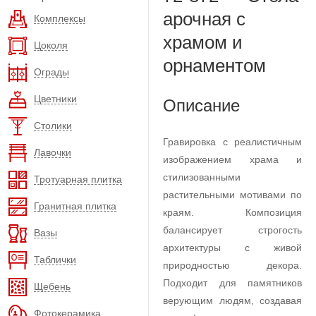
арочная с
Комплексы
храмом и
Цоколя
орнаментом
Ограды
Цветники
Описание
Столики
Гравировка с реалистичным
Лавочки
изображением храма и
стилизованными
Тротуарная плитка
растительными мотивами по
Гранитная плитка
краям. Композиция
балансирует строгость
Вазы
архитектуры с живой
Таблички
природностью декора.
Подходит для памятников
Щебень
верующим людям, создавая
Фотокерамика