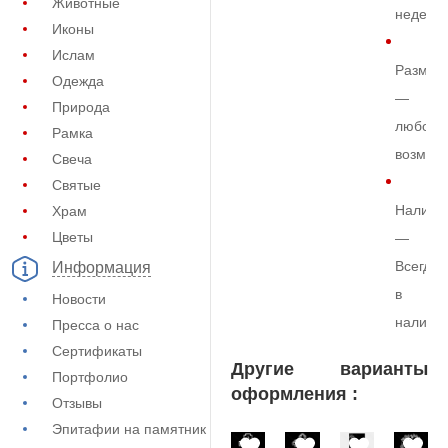
Животные
недели
Иконы
Ислам
Размер
Одежда
—
Природа
любой
Рамка
возмож
Свеча
Святые
Наличи
Храм
Цветы
—
Всегда
Информация
в
Новости
наличи
Пресса о нас
Сертификаты
Другие варианты
Портфолио
оформления :
Отзывы
Эпитафии на памятник