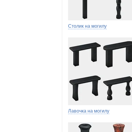
Столик на могилу
Лавочка на могилу