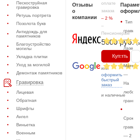
Пескоструйная
оплате
Отзывы
Параме
гравировка
заказа
о
оформл
Ретушь портрета
компании
– 2 %
Тип
Позолота букв
–
гравиро
Антидождь для
Пенсионерам
памятников
—
5600 руб.
(
Благоустройство
Лазерн
могилы
Купить
Укладка плитки
Уход за могилой
Матери
или
Демонтаж памятников
—
оформить
быстрый
Гравировка
На
заказ
любом
Лицевая
и наличные
Обратная
граните
Шрифты
Ангел
Срок
Виньетка
гравиро
Военным
— 2