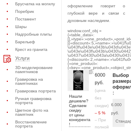
Брусчатка на могилу
оформление говорит о
Поребрик
глубокой вере и связи с
Постамент
духовным наследием.
Шары
window.conf_obj =
Надгробные плиты
{«table_data»:
[],»type»:»one_product»,»post_id
Барельеф
[{«discount»:5,»name»:»\u041f\u
\u043f\u043e\u043b\u043d\u043e
Крест из гранита
\u043e\u043f\u043b\u0430\u0442
\u0437\u0430\u043a\u0430\u0437
Услуги
{«discount»:2,»name»:»\u041f\u
{«one_product»:
3D-моделирование
{«key»:»one_product»,»object_str
памятников
[]};
6000
Выбор
Гравировка на
размер
руб.
памятниках
оформл
(цена
Гравировка портрета
:
Нашли
без
Ручная гравировка
дешевле?
портрета
6.000
Сделаем
скидки)
скидку
Цветное фото на
– 5 %
руб.
памятник
от цены
конкурента
– При
Станда
Восстановление
!
портрета
полной