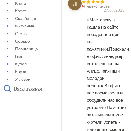
Л
Книга
Яндекс.Карты
27.07.2023
Крест
Скорбящая
Мастерскую
Фигурные
нашла на сайте,
Стелы
порадовали цены
Сердце
на
Плащаница
памятники.Приехали
в офис ,менеджер
Бюст
встретил нас на
Купол
улице,приятный
Корка
молодой
Угловой
человек.В офисе
Поиск товаров
все посмотрели и
обсудили,нас все
устроило.Памятник
заказывали в мае
-хотели успеть к
годовщине смерти