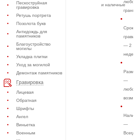
любом
Пескоструйная
и наличные
гравировка
граните
Ретушь портрета
Позолота букв
Срок
Антидождь для
памятников
гравиро
Благоустройство
— 2
могилы
недели
Укладка плитки
Уход за могилой
Размер
Демонтаж памятников
—
Гравировка
любой
Лицевая
возмож
Обратная
Шрифты
Наличи
Ангел
—
Виньетка
Военным
Всегда