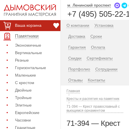
м. Ленинский проспект
+7 (495) 505-22-
Ваша корзина
О компании
Установка
Памятники
Доставка
Сроки
Экономичные
Гарантия
Оплата
Вертикальные
Скидки
Сертификаты
Резные
Горизонтальные
Портфолио
Сотрудники
Маленькие
Отзывы
Контакты
С крестом
Двойные
Главная
Тройные
Кресты и распятия на памятник
Элитные
71-394 — Крест православный с
вьющимся орнаментом
Европейские
Часовни
71-394 — Крест
Гранитные