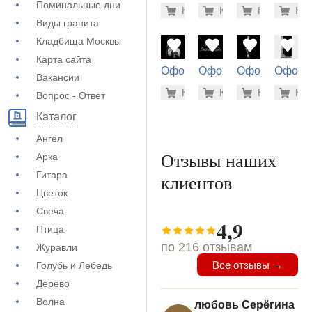
на памятник
на памятник
на памятник
на пам
Поминальные дни
3.700 ру
500
Купить
Купить
-7%
Купить
-7%
Куп
-7
(72-296)
(71-194)
(71-849)
(73-568
Виды гранита
Кладбища Москвы
Карта сайта
Оформление
Оформление
Оформление
Оформ
Вакансии
на памятник
на памятник
на памятник
на пам
1.900 ру
500
Купить
Купить
-7%
Купить
-7%
Куп
-7
Вопрос - Ответ
(71-940)
(72-402)
(71-392)
(72-780
Каталог
Ангел
Отзывы наших
Арка
Гитара
клиентов
Цветок
Свеча
4,9
Птица
по 216 отзывам
Журавли
Все отзывы →
Голубь и Лебедь
Дерево
Волна
любовь Серёгина