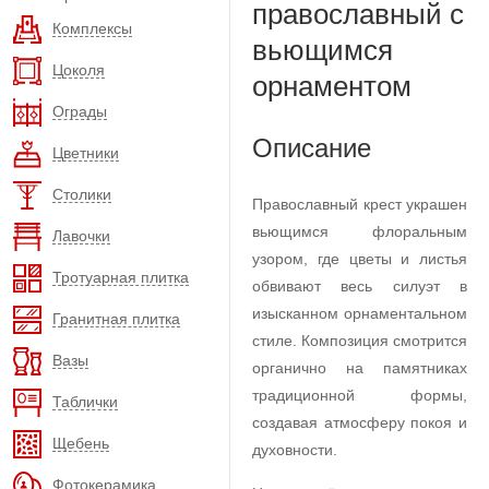
православный с
Комплексы
вьющимся
Цоколя
орнаментом
Ограды
Описание
Цветники
Столики
Православный крест украшен
вьющимся флоральным
Лавочки
узором, где цветы и листья
Тротуарная плитка
обвивают весь силуэт в
изысканном орнаментальном
Гранитная плитка
стиле. Композиция смотрится
Вазы
органично на памятниках
традиционной формы,
Таблички
создавая атмосферу покоя и
Щебень
духовности.
Фотокерамика