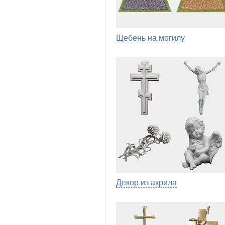
Щебень на могилу
Декор из акрила