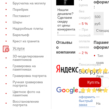
оформл
Брусчатка на могилу
(цена
:
Поребрик
Нашли
без
дешевле?
Постамент
500
Сделаем
скидки)
скидку
Шары
– 5 %
руб.
от цены
Надгробные плиты
конкурента
– При
Станда
!
Барельеф
полной
Крест из гранита
оплате
Отзывы
Параме
заказа
о
оформл
Услуги
компании
– 2 %
Тип
3D-моделирование
–
памятников
гравиро
Пенсионерам
Гравировка на
памятниках
—
500 руб.
(за
Гравировка портрета
Лазерн
Ручная гравировка
Купить
портрета
Матери
Цветное фото на
или
памятник
—
оформить
быстрый
Восстановление
На
заказ
портрета