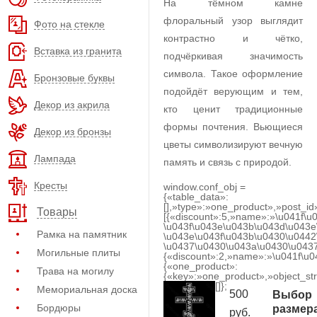
На тёмном камне
флоральный узор выглядит
Фото на стекле
контрастно и чётко,
Вставка из гранита
подчёркивая значимость
символа. Такое оформление
Бронзовые буквы
подойдёт верующим и тем,
Декор из акрила
кто ценит традиционные
формы почтения. Вьющиеся
Декор из бронзы
цветы символизируют вечную
Лампада
память и связь с природой.
Кресты
window.conf_obj =
{«table_data»:
[],»type»:»one_product»,»post_id
Товары
[{«discount»:5,»name»:»\u041f\u
\u043f\u043e\u043b\u043d\u043e
Рамка на памятник
\u043e\u043f\u043b\u0430\u0442
\u0437\u0430\u043a\u0430\u0437
Могильные плиты
{«discount»:2,»name»:»\u041f\u
{«one_product»:
Трава на могилу
{«key»:»one_product»,»object_str
[]};
Мемориальная доска
500
Выбор
Бордюры
размер
руб.