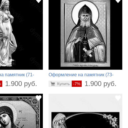
а памятник (71-
Оформление на памятник (73-
482)
1.900 руб.
1.900 руб.
%
Купить
-7%