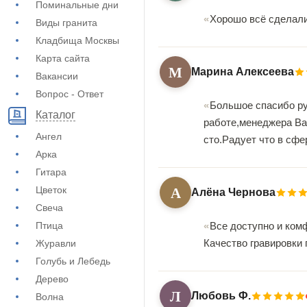
Поминальные дни
Хорошо всё сделали
Виды гранита
Кладбища Москвы
Карта сайта
М
Марина Алексеева
Вакансии
Вопрос - Ответ
Большое спасибо ру
Каталог
работе,менеджера Ва
Ангел
сто.Радует что в сф
Арка
Гитара
А
Цветок
Алёна Чернова
Свеча
Птица
Все доступно и ком
Качество гравировки 
Журавли
Голубь и Лебедь
Дерево
Л
Любовь Ф.
Волна