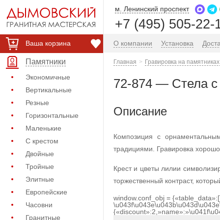
м. Ленинский проспект
+7 (495) 505-22-
Ваша корзина
О компании
Установка
Дост
Памятники
Главная
Гравировка на памятниках
Экономичные
72-874 — Стела с
Вертикальные
Резные
Описание
Горизонтальные
Маленькие
Композиция с орнаментальным
С крестом
традициями. Гравировка хорошо
Двойные
Тройные
Крест и цветы лилии символизи
Элитные
торжественный контраст, которы
Европейские
window.conf_obj = {«table_data»:
Часовни
\u043f\u043e\u043b\u043d\u043e
{«discount»:2,»name»:»\u041f\u
Гранитные