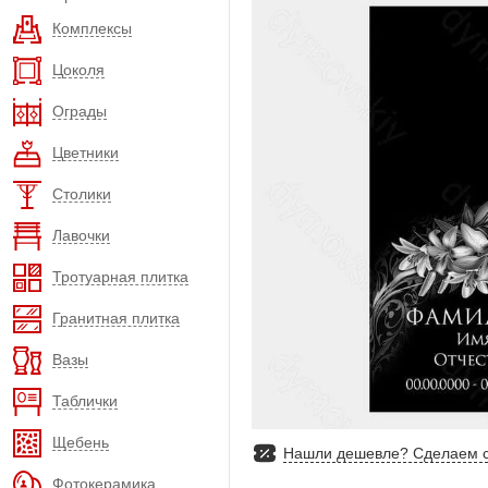
Комплексы
Цоколя
Ограды
Цветники
Столики
Лавочки
Тротуарная плитка
Гранитная плитка
Вазы
Таблички
Щебень
Нашли дешевле? Сделаем с
Фотокерамика