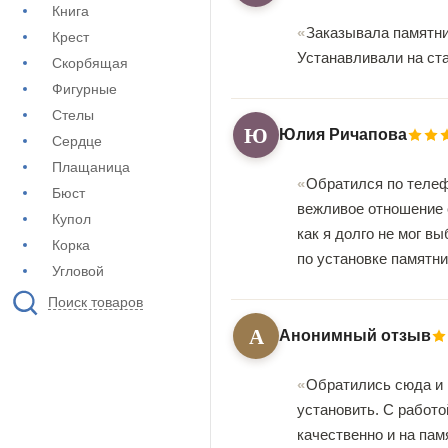
Книга
Заказывала памятник
Крест
Устанавливали на ста
Скорбящая
Фигурные
Стелы
Ю
Юлия Ричапова
Сердце
Плащаница
Обратился по телеф
Бюст
вежливое отношение с
Купол
как я долго не мог в
Корка
по установке памятни
Угловой
Поиск товаров
А
Анонимный отзыв
Обратились сюда и н
установить. С работо
качественно и на пам