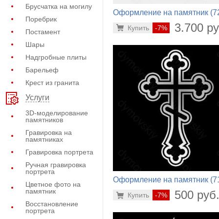
Брусчатка на могилу
Оформление на памятник (7
Поребрик
298)
3.700 ру
Купить
-7%
Постамент
Шары
Надгробные плиты
Барельеф
Крест из гранита
Услуги
3D-моделирование
памятников
Гравировка на
памятниках
Гравировка портрета
Ручная гравировка
портрета
Оформление на памятник (7
Цветное фото на
302)
памятник
500 руб
Купить
-7%
Восстановление
портрета