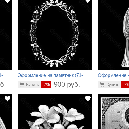
1-
Оформление на памятник (71-
Оформление н
856)
936)
б.
900 руб.
Купить
-7%
Купить
-7