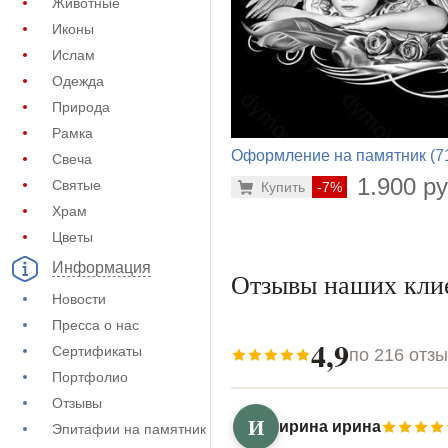
Животные
Иконы
Ислам
Одежда
Природа
Рамка
Оформление на памятник (7
Свеча
516)
1.900 ру
Святые
Купить
-7%
Храм
Цветы
Информация
Отзывы наших кли
Новости
Пресса о нас
4,9
Сертификаты
по 216 отз
Портфолио
Отзывы
И
ирина ирина
Эпитафии на памятник