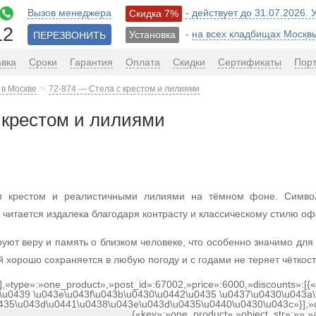
Вызов менеджера
- действует до 31.07.2026.
Скидка 7%
12
-
на всех кладбищах Москв
Установка
ПЕРЕЗВОНИТЬ
авка
Сроки
Гарантия
Оплата
Скидки
Сертификаты
Пор
 в Москве
72-874 — Стела с крестом и лилиями
 крестом и лилиями
 крестом и реалистичными лилиями на тёмном фоне. Символ
 читается издалека благодаря контрасту и классическому стилю о
руют веру и память о близком человеке, что особенно значимо дл
й хорошо сохраняется в любую погоду и с годами не теряет чёткост
[],»type»:»one_product»,»post_id»:67002,»price»:6000,»discounts»:[
\u0439 \u043e\u043f\u043b\u0430\u0442\u0435 \u0437\u0430\u043a\
0435\u043d\u0441\u0438\u043e\u043d\u0435\u0440\u0430\u043c»}],»
{«key»:»one_product»,»object_str»:»»,»a