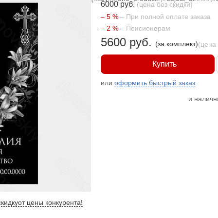
6000 руб.
(цена без скидки)
– 5 %
– При полной оплате заказа
– 2 %
– Пенсионерам
5600 руб.
(за комплект)
(цена
Купить
или
оформить быстрый заказ
и налич
кидку
от цены конкурента
!