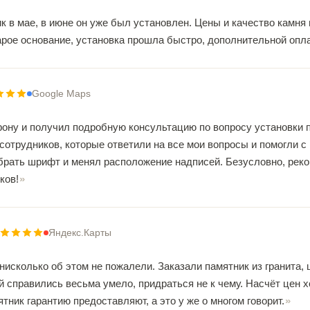
 в мае, в июне он уже был установлен. Цены и качество камня 
рое основание, установка прошла быстро, дополнительной оплат
Google Maps
ону и получил подробную консультацию по вопросу установки п
отрудников, которые ответили на все мои вопросы и помогли с
ыбрать шрифт и менял расположение надписей. Безусловно, рек
ков!
Яндекс.Карты
исколько об этом не пожалели. Заказали памятник из гранита, 
й справились весьма умело, придраться не к чему. Насчёт цен хо
ятник гарантию предоставляют, а это у же о многом говорит.