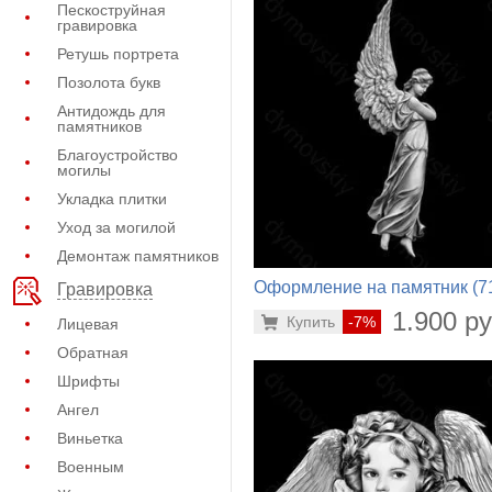
Пескоструйная
гравировка
Ретушь портрета
Позолота букв
Антидождь для
памятников
Благоустройство
могилы
Укладка плитки
Уход за могилой
Демонтаж памятников
Оформление на памятник (7
Гравировка
542)
1.900 ру
Купить
-7%
Лицевая
Обратная
Шрифты
Ангел
Виньетка
Военным