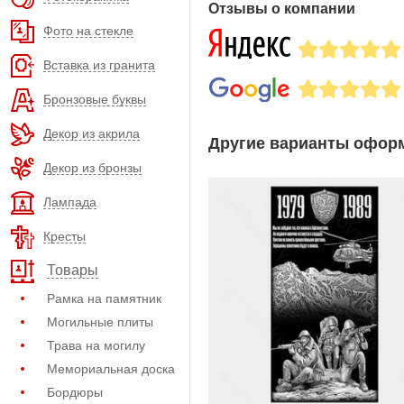
Отзывы о компании
Фото на стекле
Вставка из гранита
Бронзовые буквы
Декор из акрила
Другие варианты оформ
Декор из бронзы
Лампада
Кресты
Товары
Рамка на памятник
Могильные плиты
Трава на могилу
Мемориальная доска
Бордюры