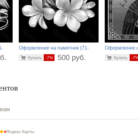
1-
Оформление на памятник (71-
Оформление н
468)
498)
б.
500 руб.
Купить
-7%
Купить
-7
ентов
ывам
Яндекс.Карты