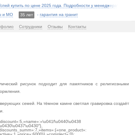
 Успей купить по цене 2025 года. Подробности у менеджера!
ы и МО
-
гарантия на гранит
35 лет
тфолио
Сотрудники
Отзывы
Контакты
ический рисунок подходит для памятников с религиозными
формления.
я верующих семей. На тёмном камне светлая гравировка создаёт
и.
{«discount»:5,»name»:»\u041f\u0440\u0438
u0430\u0437\u0430″},
discounts_summ»:7,»items»:{«one_product»:
ctive»:1,»price»:6000}},»complect»:[]};