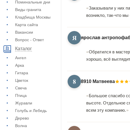
Поминальные дни
Заказывали у них па
Виды гранита
возникло, так-что мы
Кладбища Москвы
Карта сайта
Вакансии
Я
ярослав антропофа
Вопрос - Ответ
Каталог
Обратился в мастер
Ангел
хорошо, всё выглядит
Арка
Гитара
8
Цветок
8910 Матвеева
Свеча
Птица
Большое спасибо сот
высоте. Отдельное с
Журавли
всем эту компанию.
Голубь и Лебедь
Дерево
Волна