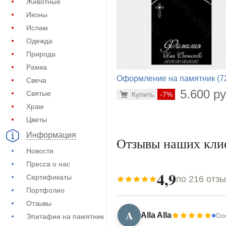
Животные
Иконы
Ислам
Одежда
Природа
Рамка
Оформление на памятник (7
Свеча
700)
5.600 ру
Святые
Купить
-7%
Храм
Цветы
Информация
Отзывы наших кли
Новости
Пресса о нас
4,9
Сертификаты
по 216 отз
Портфолио
Отзывы
A
Alla Alla
Go
Эпитафии на памятник