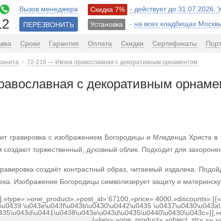
Вызов менеджера
- действует до 31.07.2026.
Скидка 7%
12
-
на всех кладбищах Москв
Установка
ПЕРЕЗВОНИТЬ
авка
Сроки
Гарантия
Оплата
Скидки
Сертификаты
Пор
гранита
72-216 — Икона православная с декоративным орнаментом
православная с декоративным орнаме
дит гравировка с изображением Богородицы и Младенца Христа в
м создают торжественный, духовный облик. Подходит для захороне
гравировка создаёт контрастный образ, читаемый издалека. Под
овека. Изображение Богородицы символизирует защиту и материнс
[],»type»:»one_product»,»post_id»:67100,»price»:4000,»discounts»:[
\u0439 \u043e\u043f\u043b\u0430\u0442\u0435 \u0437\u0430\u043a\
0435\u043d\u0441\u0438\u043e\u043d\u0435\u0440\u0430\u043c»}],»
{«key»:»one_product»,»object_str»:»»,»a