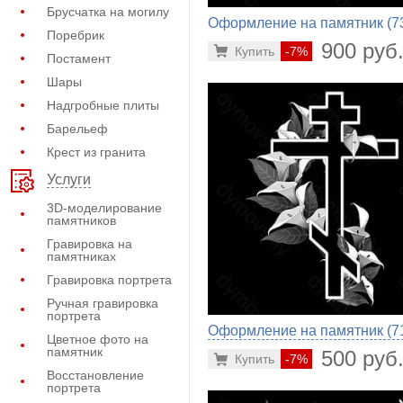
Брусчатка на могилу
Оформление на памятник (7
Поребрик
558)
900 руб
Купить
-7%
Постамент
Шары
Надгробные плиты
Барельеф
Крест из гранита
Услуги
3D-моделирование
памятников
Гравировка на
памятниках
Гравировка портрета
Ручная гравировка
портрета
Оформление на памятник (71
Цветное фото на
памятник
500 руб
Купить
-7%
Восстановление
портрета