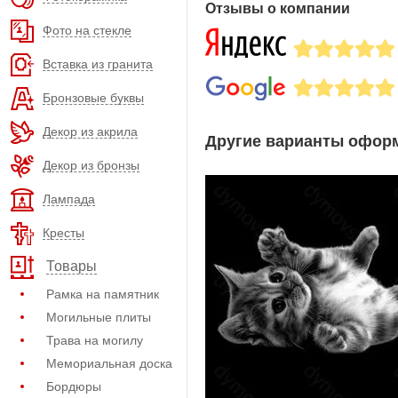
Отзывы о компании
Фото на стекле
Вставка из гранита
Бронзовые буквы
Декор из акрила
Другие варианты оформ
Декор из бронзы
Лампада
Кресты
Товары
Рамка на памятник
Могильные плиты
Трава на могилу
Мемориальная доска
Бордюры