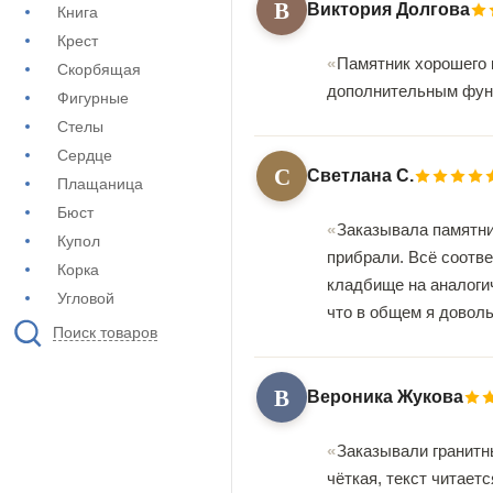
В
Виктория Долгова
Книга
Крест
Памятник хорошего 
Скорбящая
дополнительным фун
Фигурные
Стелы
Сердце
С
Светлана С.
Плащаница
Бюст
Заказывала памятник
Купол
прибрали. Всë соотве
Корка
кладбище на аналогич
Угловой
что в общем я доволь
Поиск товаров
В
Вероника Жукова
Заказывали гранитн
чёткая, текст читает