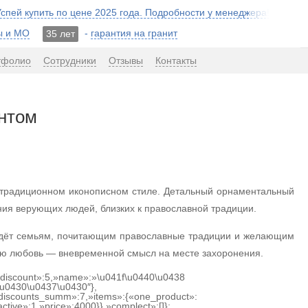
 Успей купить по цене 2025 года. Подробности у менеджера!
ы и МО
-
гарантия на гранит
35 лет
тфолио
Сотрудники
Отзывы
Контакты
нтом
 традиционном иконописном стиле. Детальный орнаментальный
ния верующих людей, близких к православной традиции.
ойдёт семьям, почитающим православные традиции и желающим
кую любовь — вневременной смысл на месте захоронения.
{«discount»:5,»name»:»\u041f\u0440\u0438
u0430\u0437\u0430″},
discounts_summ»:7,»items»:{«one_product»:
ctive»:1,»price»:4000}},»complect»:[]};