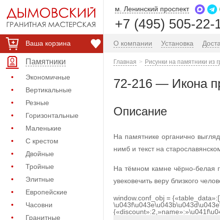
м. Ленинский проспект
+7 (495) 505-22-
Ваша корзина
О компании
Установка
Дост
Памятники
Главная
Рисунки на памятники из 
Экономичные
72-216 — Икона 
Вертикальные
Резные
Описание
Горизонтальные
Маленькие
На памятнике органично выгля
С крестом
нимб и текст на старославянско
Двойные
Тройные
На тёмном камне чёрно-белая 
Элитные
увековечить веру близкого чел
Европейские
window.conf_obj = {«table_data»:
Часовни
\u043f\u043e\u043b\u043d\u043e
{«discount»:2,»name»:»\u041f\u
Гранитные