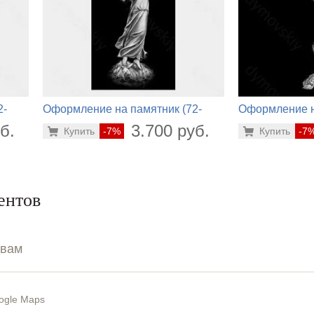
2-
Оформление на памятник (72-
Оформление н
242)
128)
б.
3.700 руб.
Купить
-7%
Купить
-7
ентов
ывам
ogle Maps