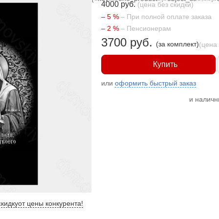
4000 руб.
(цена без скидки)
– 5 %
– При полной оплате заказа
– 2 %
– Пенсионерам
3700 руб.
(за комплект)
(цена
Купить
или
оформить быстрый заказ
и налич
кидку
от цены конкурента
!