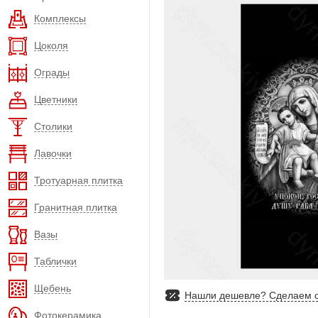
Комплексы
Цоколя
Ограды
Цветники
Столики
Лавочки
Тротуарная плитка
Гранитная плитка
Вазы
Таблички
Щебень
Нашли дешевле? Сделаем с
Фотокерамика