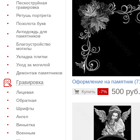
Пескоструйная
гравировка
Ретушь портрета
Позолота букв
Антидождь для
памятников
Благоустройство
могилы
Укладка плитки
Уход за могилой
Демонтаж памятников
Оформление на памятник (7
Гравировка
694)
500 руб
Купить
-7%
Лицевая
Обратная
Шрифты
Ангел
Виньетка
Военным