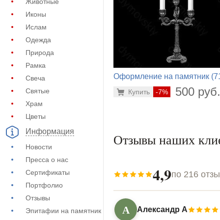
Животные
Иконы
Ислам
Одежда
Природа
Рамка
Оформление на памятник (7
Свеча
178)
500 руб
Святые
Купить
-7%
Храм
Цветы
Информация
Отзывы наших кли
Новости
Пресса о нас
4,9
Сертификаты
по 216 отз
Портфолио
Отзывы
А
Александр А
Эпитафии на памятник