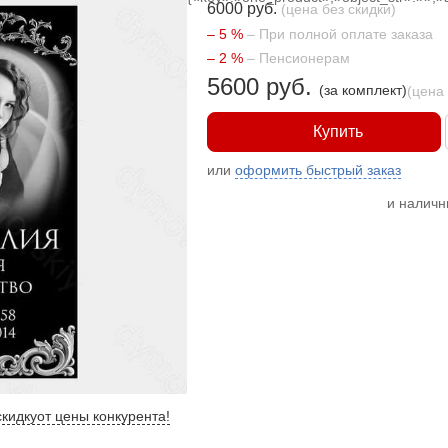
6000 руб.
(цена без скидки)
– 5 %
– При полной оплате заказа
– 2 %
– Пенсионерам
5600 руб.
(за комплект)
(цена
Купить
или
оформить быстрый заказ
и налич
кидку
от цены конкурента
!