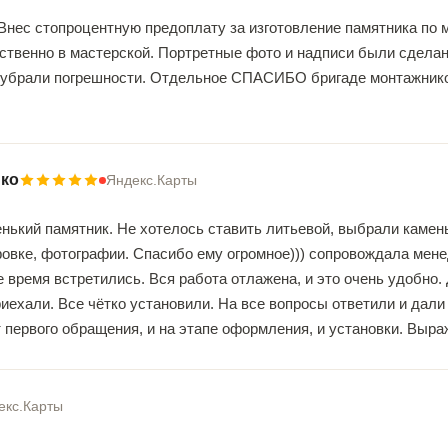
Внес стопроцентную предоплату за изготовление памятника по 
ственно в мастерской. Портретные фото и надписи были сделан
 убрали погрешности. Отдельное СПАСИБО бригаде монтажнико
нко
Яндекс.Карты
нький памятник. Не хотелось ставить литьевой, выбрали камен
вке, фотографии. Спасибо ему огромное))) сопровождала менед
е время встретились. Вся работа отлажена, и это очень удобно.
иехали. Все чётко установили. На все вопросы ответили и дали
 первого обращения, и на этапе оформления, и установки. Выр
екс.Карты