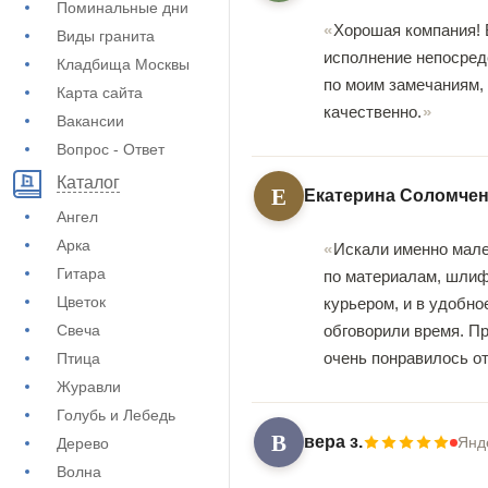
Поминальные дни
Хорошая компания! 
Виды гранита
исполнение непосред
Кладбища Москвы
по моим замечаниям,
Карта сайта
качественно.
Вакансии
Вопрос - Ответ
Каталог
Е
Екатерина Соломче
Ангел
Арка
Искали именно мале
Гитара
по материалам, шлифо
Цветок
курьером, и в удобно
Свеча
обговорили время. Пр
очень понравилось от
Птица
Журавли
Голубь и Лебедь
В
вера з.
Янд
Дерево
Волна