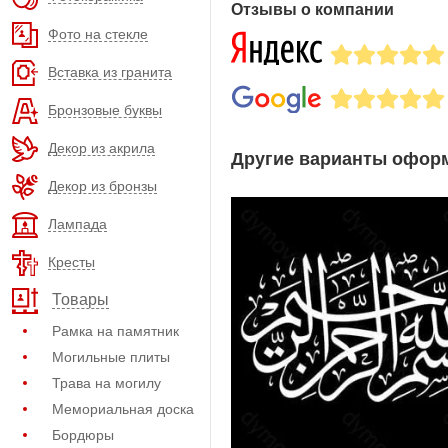
Отзывы о компании
Фото на стекле
Вставка из гранита
Бронзовые буквы
Декор из акрила
Другие варианты оформ
Декор из бронзы
Лампада
Кресты
Товары
Рамка на памятник
Могильные плиты
Трава на могилу
Мемориальная доска
Бордюры