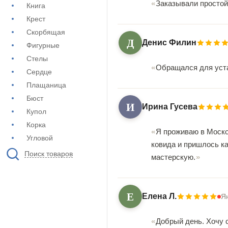
Заказывали простой 
Книга
Крест
Скорбящая
Д
Денис Филин
Фигурные
Стелы
Обращался для уста
Сердце
Плащаница
Бюст
И
Ирина Гусева
Купол
Корка
Я проживаю в Моско
Угловой
ковида и пришлось ка
Поиск товаров
мастерскую.
Е
Елена Л.
Я
Добрый день. Хочу 