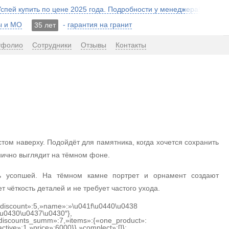
 Успей купить по цене 2025 года. Подробности у менеджера!
ы и МО
-
гарантия на гранит
35 лет
тфолио
Сотрудники
Отзывы
Контакты
том наверху. Подойдёт для памятника, когда хочется сохранить
анично выглядит на тёмном фоне.
ь усопшей. На тёмном камне портрет и орнамент создают
ёткость деталей и не требует частого ухода.
{«discount»:5,»name»:»\u041f\u0440\u0438
u0430\u0437\u0430″},
discounts_summ»:7,»items»:{«one_product»:
ctive»:1,»price»:6000}},»complect»:[]};