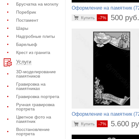
Брусчатка на могилу
Оформление на памятник (7
Поребрик
462)
500 руб
Купить
-7%
Постамент
Шары
Надгробные плиты
Барельеф
Крест из гранита
Услуги
3D-моделирование
памятников
Гравировка на
памятниках
Гравировка портрета
Ручная гравировка
портрета
Оформление на памятник (7
Цветное фото на
772)
памятник
5.600 ру
Купить
-7%
Восстановление
портрета