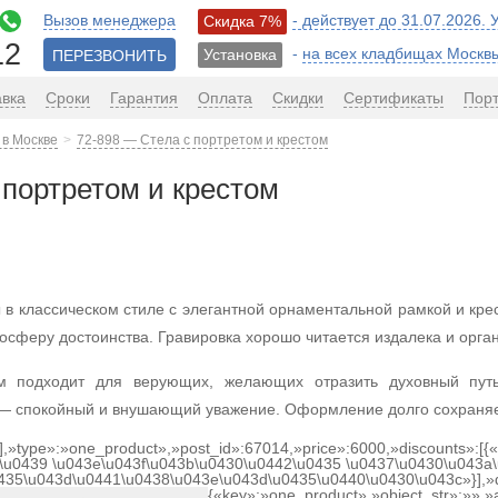
Вызов менеджера
- действует до 31.07.2026.
Скидка 7%
12
-
на всех кладбищах Москв
Установка
ПЕРЕЗВОНИТЬ
авка
Сроки
Гарантия
Оплата
Скидки
Сертификаты
Пор
 в Москве
72-898 — Стела с портретом и крестом
 портретом и крестом
в классическом стиле с элегантной орнаментальной рамкой и крес
мосферу достоинства. Гравировка хорошо читается издалека и орг
ом подходит для верующих, желающих отразить духовный пут
— спокойный и внушающий уважение. Оформление долго сохраняет ч
[],»type»:»one_product»,»post_id»:67014,»price»:6000,»discounts»:[
\u0439 \u043e\u043f\u043b\u0430\u0442\u0435 \u0437\u0430\u043a\
0435\u043d\u0441\u0438\u043e\u043d\u0435\u0440\u0430\u043c»}],»
{«key»:»one_product»,»object_str»:»»,»a