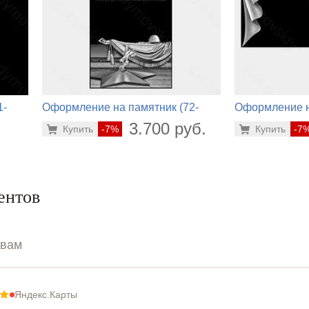
1-
Оформление на памятник (72-
Оформление н
212)
202)
.
3.700 руб.
Купить
-7%
Купить
-7
ентов
ывам
Яндекс.Карты