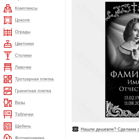
Комплексы
Цоколя
Ограды
Цветники
Столики
Лавочки
Тротуарная плитка
Гранитная плитка
Вазы
Таблички
Щебень
Нашли дешевле? Сделаем с
Фотокерамика