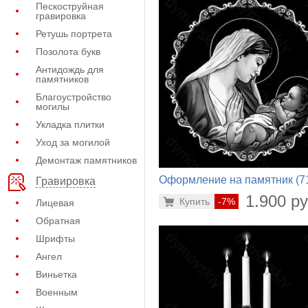
Пескоструйная
гравировка
Ретушь портрета
Позолота букв
Антидождь для
памятников
Благоустройство
могилы
Укладка плитки
Уход за могилой
Демонтаж памятников
Оформление на памятник (7
Гравировка
954)
1.900 ру
Купить
-7%
Лицевая
Обратная
Шрифты
Ангел
Виньетка
Военным