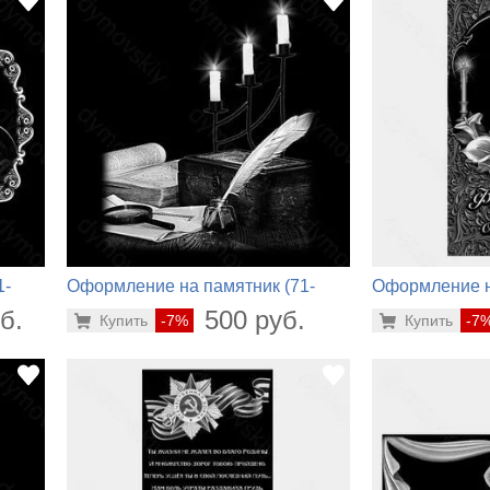
1-
Оформление на памятник (71-
Оформление н
166)
878)
б.
500 руб.
Купить
-7%
Купить
-7