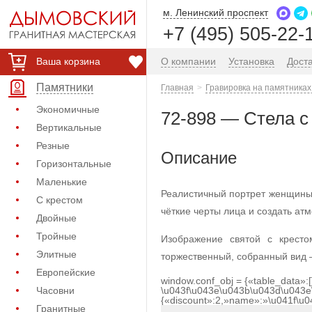
м. Ленинский проспект
+7 (495) 505-22-
Ваша корзина
О компании
Установка
Дост
Памятники
Главная
Гравировка на памятниках
Экономичные
72-898 — Стела с
Вертикальные
Резные
Описание
Горизонтальные
Маленькие
Реалистичный портрет женщины 
С крестом
чёткие черты лица и создать ат
Двойные
Тройные
Изображение святой с крест
Элитные
торжественный, собранный вид 
Европейские
window.conf_obj = {«table_data»:
Часовни
\u043f\u043e\u043b\u043d\u043e
{«discount»:2,»name»:»\u041f\u
Гранитные