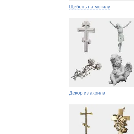
Щебень на могилу
Декор из акрила