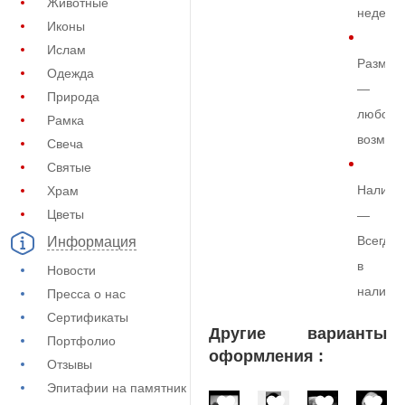
Животные
недели
Иконы
Ислам
Размер
Одежда
—
Природа
любой
Рамка
возмож
Свеча
Святые
Наличи
Храм
Цветы
—
Всегда
Информация
в
Новости
наличи
Пресса о нас
Сертификаты
Другие варианты
Портфолио
оформления :
Отзывы
Эпитафии на памятник