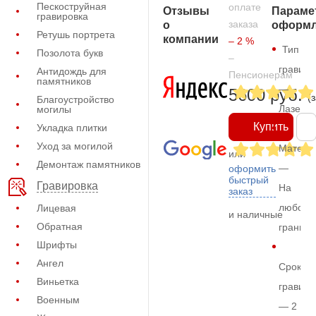
Пескоструйная
оплате
Отзывы
Параме
гравировка
заказа
о
оформл
Ретушь портрета
компании
– 2 %
Тип
Позолота букв
–
гравиро
Антидождь для
Пенсионерам
памятников
—
5600 руб.
(
Благоустройство
Лазерн
могилы
Купить
Укладка плитки
Уход за могилой
Матери
или
Демонтаж памятников
—
оформить
быстрый
Гравировка
На
заказ
любом
Лицевая
и наличные
Обратная
граните
Шрифты
Ангел
Срок
Виньетка
гравиро
Военным
— 2