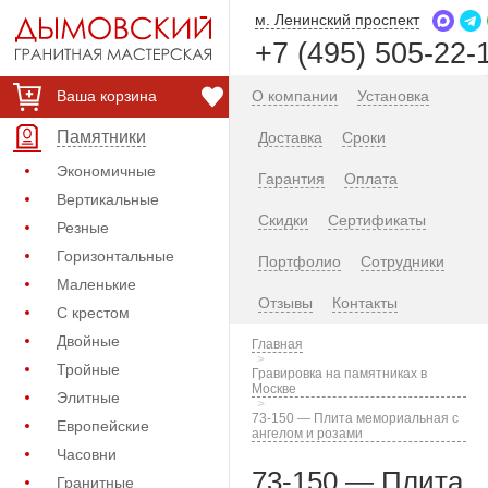
м. Ленинский проспект
+7 (495) 505-22-
Ваша корзина
О компании
Установка
Памятники
Доставка
Сроки
Экономичные
Гарантия
Оплата
Вертикальные
Скидки
Сертификаты
Резные
Горизонтальные
Портфолио
Сотрудники
Маленькие
Отзывы
Контакты
С крестом
Двойные
Главная
Тройные
Гравировка на памятниках в
Москве
Элитные
73-150 — Плита мемориальная с
Европейские
ангелом и розами
Часовни
73-150 — Плита
Гранитные