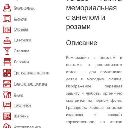
мемориальная
Комплексы
с ангелом и
Цоколя
розами
Ограды
Цветники
Описание
Столики
Композиция с ангелом и
Лавочки
цветами в реалистичном
стиле — для памятников
Тротуарная плитка
детям и молодым людям.
Гранитная плитка
Изображение передаёт
защиту и любовь, органично
Вазы
смотрится на чёрном фоне.
Таблички
Гравировка хорошо читается
издалека и создаёт
Щебень
торжественное, но мягкое
Фотокерамика