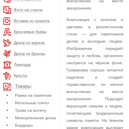
впечатление на месте
захоронения.
Фото на стекле
Композиция с ангелом и
Вставка из гранита
цветами в реалистичном
Бронзовые буквы
стиле — для памятников
детям и молодым людям.
Декор из акрила
Изображение передаёт
Декор из бронзы
защиту и любовь, органично
смотрится на чёрном фоне.
Лампада
Гравировка хорошо читается
Кресты
издалека и создаёт
торжественное, но мягкое
Товары
впечатление на месте
Рамка на памятник
захоронения. Подходит
Могильные плиты
верующим семьям и людям,
Трава на могилу
почитающим традиционные
Мемориальная доска
символы памяти. На тёмном
Бордюры
камне композиция выглядит