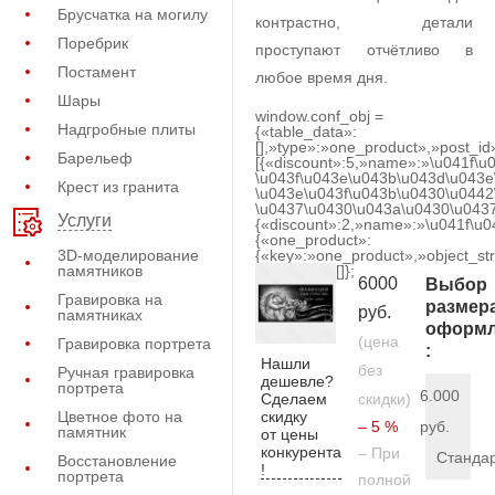
Брусчатка на могилу
контрастно, детали
Поребрик
проступают отчётливо в
Постамент
любое время дня.
Шары
window.conf_obj =
Надгробные плиты
{«table_data»:
[],»type»:»one_product»,»post_id
Барельеф
[{«discount»:5,»name»:»\u041f\u
\u043f\u043e\u043b\u043d\u043e
Крест из гранита
\u043e\u043f\u043b\u0430\u0442
\u0437\u0430\u043a\u0430\u0437
Услуги
{«discount»:2,»name»:»\u041f\u
{«one_product»:
3D-моделирование
{«key»:»one_product»,»object_str
памятников
[]};
6000
Выбор
Гравировка на
размер
руб.
памятниках
оформл
(цена
Гравировка портрета
:
Нашли
без
Ручная гравировка
дешевле?
портрета
6.000
Сделаем
скидки)
скидку
Цветное фото на
– 5 %
руб.
памятник
от цены
конкурента
– При
Станда
Восстановление
!
портрета
полной