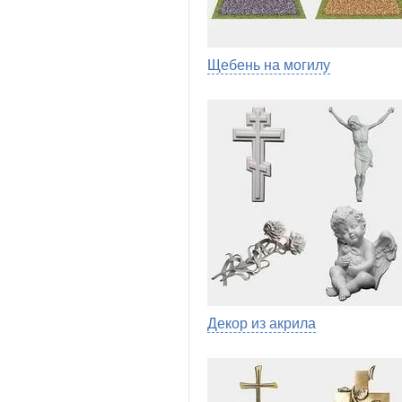
Щебень на могилу
Декор из акрила