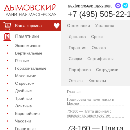
м. Ленинский проспект
+7 (495) 505-22-
Ваша корзина
О компании
Установка
Памятники
Доставка
Сроки
Экономичные
Гарантия
Оплата
Вертикальные
Скидки
Сертификаты
Резные
Горизонтальные
Портфолио
Сотрудники
Маленькие
Отзывы
Контакты
С крестом
Двойные
Главная
Тройные
Гравировка на памятниках в
Москве
Элитные
73-160 — Плита двойная с
Европейские
орнаментальным крестом
Часовни
73-160 — Плита
Гранитные