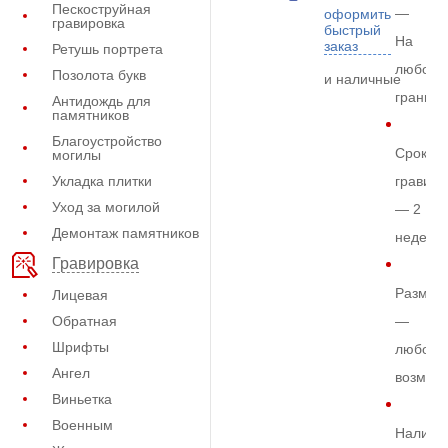
Пескоструйная
—
оформить
гравировка
быстрый
На
заказ
Ретушь портрета
любом
Позолота букв
и наличные
граните
Антидождь для
памятников
Благоустройство
Срок
могилы
Укладка плитки
гравиро
Уход за могилой
— 2
Демонтаж памятников
недели
Гравировка
Размер
Лицевая
Обратная
—
Шрифты
любой
Ангел
возмож
Виньетка
Военным
Наличи