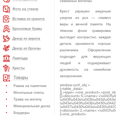
семейных могилах.
Фото на стекле
Крест украшен ажурным
узором из роз — символ
Вставка из гранита
веры и вечной памяти. На
Бронзовые буквы
тёмном фоне гравировка
выглядит контрастно, каждая
Декор из акрила
деталь орнамента хорошо
Декор из бронзы
различима. Оформление
подходит для верующих
Лампада
людей и подчеркивает
Кресты
духовность на семейном
захоронении.
Товары
window.conf_obj =
Рамка на памятник
{«table_data»:
[],»type»:»one_product»,»post_id
Могильные плиты
[{«discount»:5,»name»:»\u041f\u
Трава на могилу
\u043f\u043e\u043b\u043d\u043e
\u043e\u043f\u043b\u0430\u0442
Мемориальная доска
\u0437\u0430\u043a\u0430\u0437
{«discount»:2,»name»:»\u041f\u
Бордюры
{«one_product»: