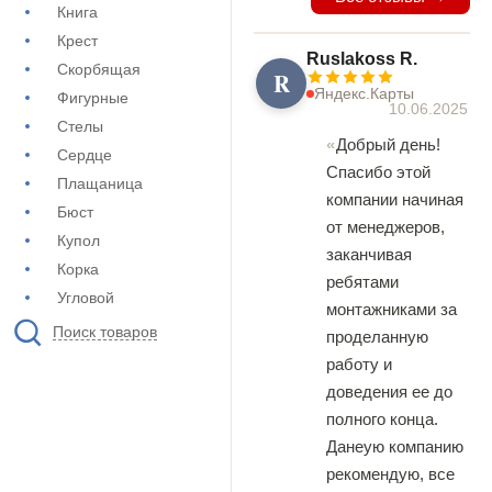
Книга
Крест
Ruslakoss R.
Скорбящая
R
Яндекс.Карты
Фигурные
10.06.2025
Стелы
Добрый день!
Сердце
Спасибо этой
Плащаница
компании начиная
Бюст
от менеджеров,
Купол
заканчивая
Корка
ребятами
Угловой
монтажниками за
Поиск товаров
проделанную
работу и
доведения ее до
полного конца.
Данеую компанию
рекомендую, все