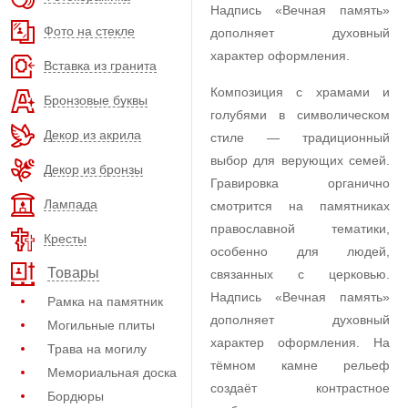
Надпись «Вечная память»
Фото на стекле
дополняет духовный
характер оформления.
Вставка из гранита
Композиция с храмами и
Бронзовые буквы
голубями в символическом
Декор из акрила
стиле — традиционный
выбор для верующих семей.
Декор из бронзы
Гравировка органично
Лампада
смотрится на памятниках
православной тематики,
Кресты
особенно для людей,
Товары
связанных с церковью.
Надпись «Вечная память»
Рамка на памятник
дополняет духовный
Могильные плиты
характер оформления. На
Трава на могилу
тёмном камне рельеф
Мемориальная доска
создаёт контрастное
Бордюры