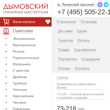
м. Ленинский проспект
+7 (495) 505-22-
Ваша корзина
О компании
Установка
Памятники
Доставка
Сроки
Экономичные
Гарантия
Оплата
Вертикальные
Скидки
Сертификаты
Резные
Горизонтальные
Портфолио
Сотрудники
Маленькие
Отзывы
Контакты
С крестом
Двойные
Главная
Тройные
Гравировка на памятниках в
Москве
Элитные
73-218 — Рельеф архитектурный
Европейские
с голубями и храмами
Часовни
73-218 —
Гранитные