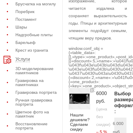
изображение, которое
Брусчатка на могилу
читается издалека и
Поребрик
сохраняет выразительность
Постамент
годы. Птицы и архитектурные
Шары
элементы подойдут семьям,
Надгробные плиты
чтящим веру предков.
Барельеф
window.conf_obj =
Крест из гранита
{«table_data»:
[],»type»:»one_product»,»post_id
Услуги
[{«discount»:5,»name»:»\u041f\u
\u043f\u043e\u043b\u043d\u043e
3D-моделирование
\u043e\u043f\u043b\u0430\u0442
памятников
\u0437\u0430\u043a\u0430\u0437
{«discount»:2,»name»:»\u041f\u
Гравировка на
{«one_product»:
памятниках
{«key»:»one_product»,»object_str
[]};
Гравировка портрета
6000
Выбор
размер
Ручная гравировка
руб.
портрета
оформл
(цена
:
Цветное фото на
Нашли
памятник
без
дешевле?
6.000
Восстановление
Сделаем
скидки)
портрета
скидку
– 5 %
руб.