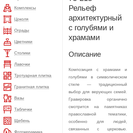
Рельеф
Комплексы
архитектурный
Цоколя
с голубями и
Ограды
храмами
Цветники
Описание
Столики
Лавочки
Композиция с храмами и
Тротуарная плитка
голубями в символическом
стиле — традиционный
Гранитная плитка
выбор для верующих семей.
Вазы
Гравировка органично
смотрится на памятниках
Таблички
православной тематики,
Щебень
особенно для людей,
связанных с церковью.
Фотокерамика