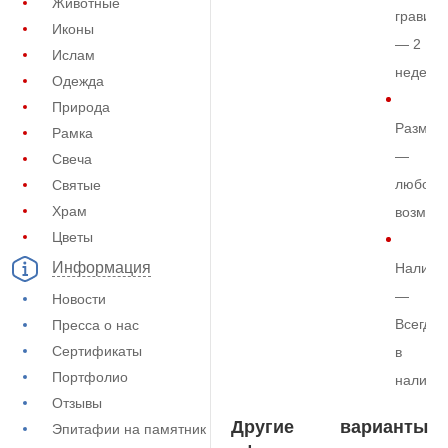
Животные
гравиро
Иконы
— 2
Ислам
недели
Одежда
Природа
Размер
Рамка
—
Свеча
любой
Святые
Храм
возмож
Цветы
Информация
Наличи
—
Новости
Всегда
Пресса о нас
Сертификаты
в
Портфолио
наличи
Отзывы
Другие варианты
Эпитафии на памятник