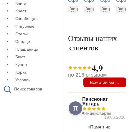
Оформление
Оформление
Оформление
Оформ
Книга
на памятник
на памятник
на памятник
на пам
500 руб
500
Купить
Купить
-7%
Купить
-7%
Куп
-7
Крест
(71-437)
(71-198)
(73-214)
(71-390
Скорбящая
Фигурные
Стелы
Отзывы наших
Сердце
клиентов
Плащаница
Бюст
4,9
Купол
Корка
по 216 отзывам
Угловой
Все отзывы →
Поиск товаров
Пансионат
Янтарь
П
Яндекс.Карты
19.06.2026
Памятник