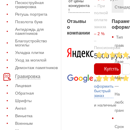
от цены
Пескоструйная
конкурента
– При
гравировка
Станда
!
полной
Ретушь портрета
оплате
Отзывы
Параме
Позолота букв
заказа
о
оформл
Антидождь для
компании
памятников
– 2 %
Тип
–
Благоустройство
могилы
гравиро
Пенсионерам
Укладка плитки
—
5600 руб.
(
Уход за могилой
Лазерн
Демонтаж памятников
Купить
Гравировка
Матери
или
Лицевая
—
оформить
быстрый
Обратная
На
заказ
Шрифты
любом
и наличные
Ангел
граните
Виньетка
Военным
Срок