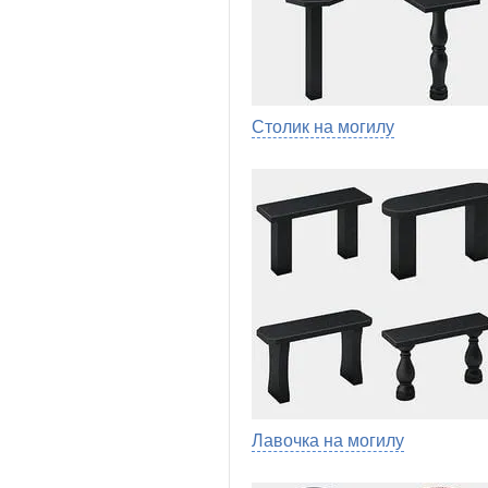
Столик на могилу
Лавочка на могилу