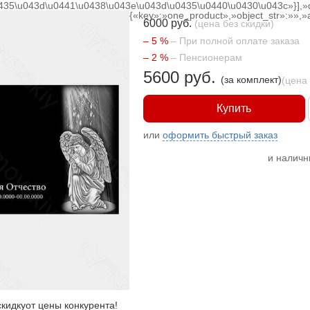
0435\u043d\u0441\u0438\u043e\u043d\u0435\u0440\u0430\u043c»}],»
{«key»:»one_product»,»object_str»:»»,»a
6000 руб.
(цена без скидки)
– 5 %
– При полной оплате заказа
– 2 %
– Пенсионерам
5600 руб.
(за комплект)
(цена
Купить
или
оформить быстрый заказ
и налич
кидку
от цены конкурента
!