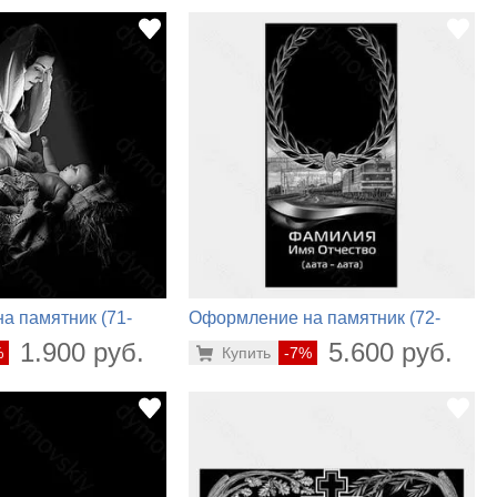
а памятник (71-
Оформление на памятник (72-
914)
1.900 руб.
5.600 руб.
%
Купить
-7%