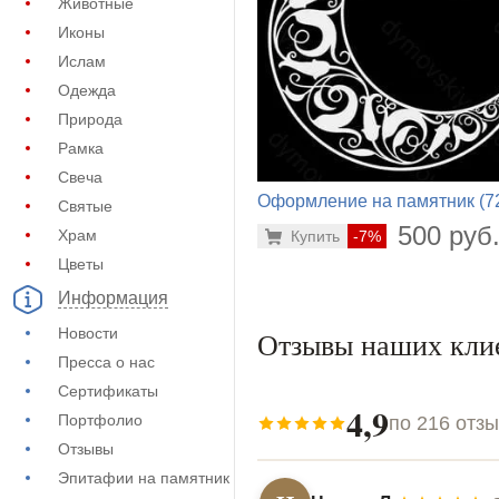
Животные
Иконы
Ислам
Одежда
Природа
Рамка
Свеча
Оформление на памятник (7
Святые
410)
500 руб
Храм
Купить
-7%
Цветы
Информация
Новости
Отзывы наших кли
Пресса о нас
Сертификаты
4,9
Портфолио
по 216 отз
Отзывы
Эпитафии на памятник