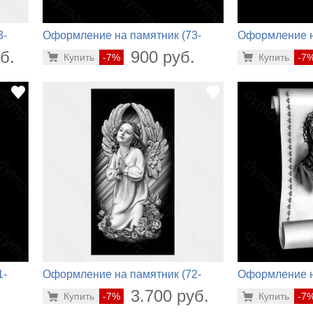
3-
Оформление на памятник (73-
Оформление н
560)
216)
б.
900 руб.
Купить
-7%
Купить
-7
1-
Оформление на памятник (72-
Оформление н
200)
984)
.
3.700 руб.
Купить
-7%
Купить
-7