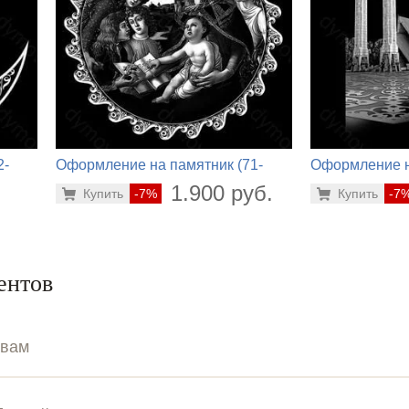
2-
Оформление на памятник (71-
Оформление н
924)
408)
.
1.900 руб.
Купить
-7%
Купить
-7
ентов
ывам