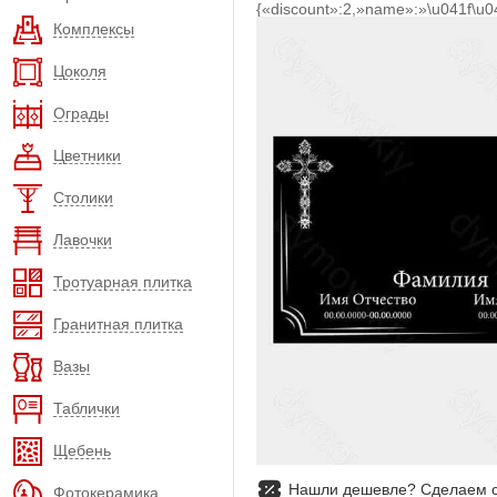
{«discount»:2,»name»:»\u041f\u
Комплексы
Цоколя
Ограды
Цветники
Столики
Лавочки
Тротуарная плитка
Гранитная плитка
Вазы
Таблички
Щебень
Нашли дешевле? Сделаем с
Фотокерамика