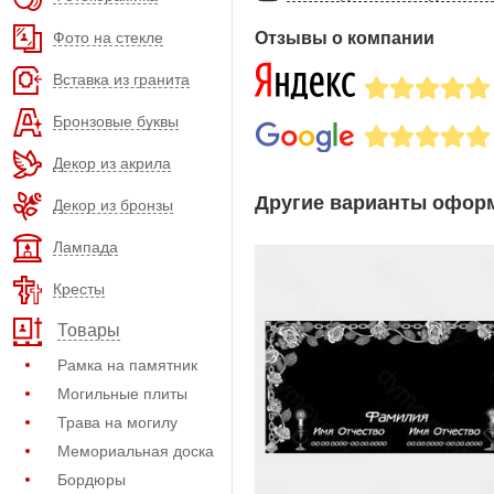
Фото на стекле
Отзывы о компании
Вставка из гранита
Бронзовые буквы
Декор из акрила
Другие варианты оформ
Декор из бронзы
Лампада
Кресты
Товары
Рамка на памятник
Могильные плиты
Трава на могилу
Мемориальная доска
Бордюры