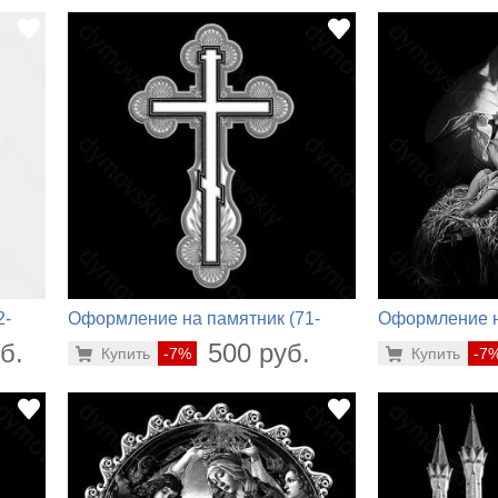
2-
Оформление на памятник (71-
Оформление н
322)
950)
б.
500 руб.
Купить
-7%
Купить
-7