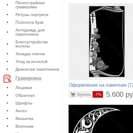
Пескоструйная
гравировка
Ретушь портрета
Позолота букв
Антидождь для
памятников
Благоустройство
могилы
Укладка плитки
Уход за могилой
Демонтаж памятников
Гравировка
Оформление на памятник (7
Лицевая
818)
5.600 ру
Купить
-7%
Обратная
Шрифты
Ангел
Виньетка
Военным