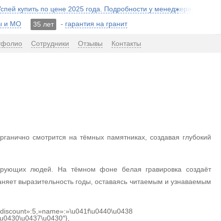
 Успей купить по цене 2025 года. Подробности у менеджера!
ы и МО
-
гарантия на гранит
35 лет
тфолио
Сотрудники
Отзывы
Контакты
ганично смотрится на тёмных памятниках, создавая глубокий
ерующих людей. На тёмном фоне белая гравировка создаёт
аняет выразительность годы, оставаясь читаемым и узнаваемым
{«discount»:5,»name»:»\u041f\u0440\u0438
u0430\u0437\u0430″},