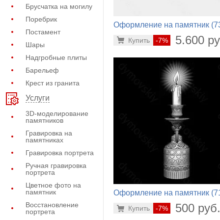
Брусчатка на могилу
Поребрик
Оформление на памятник (7
Постамент
216)
5.600 ру
Купить
-7%
Шары
Надгробные плиты
Барельеф
Крест из гранита
Услуги
3D-моделирование
памятников
Гравировка на
памятниках
Гравировка портрета
Ручная гравировка
портрета
Цветное фото на
памятник
Оформление на памятник (7
120)
Восстановление
500 руб
Купить
-7%
портрета