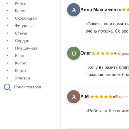
Книга
А
Анна Максименко
Крест
Скорбящая
Заказывали памятни
Фигурные
очень похожа. Со вр
Стелы
Сердце
Плащаница
О
Олег
Яндек
Бюст
Купол
Хочу выразить благо
Корка
Пожелаю им всех бла
Угловой
Поиск товаров
А
А.М.
Яндекс
Работают без всяки