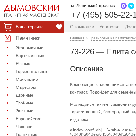
м. Ленинский проспект
+7 (495) 505-22-
Ваша корзина
О компании
Установка
Дост
Памятники
Главная
Гравировка на памятниках
Экономичные
73-226 — Плита с
Вертикальные
Резные
Описание
Горизонтальные
Маленькие
Композиция с молящимся ангел
С крестом
контраст. Подойдёт для семейн
Двойные
Тройные
Молящийся ангел символизиру
Элитные
торжественный, благородный ви
Европейские
издалека.
Часовни
window.conf_obj = {«table_data»:
\u043f\u043e\u043b\u043d\u043e
Гранитные