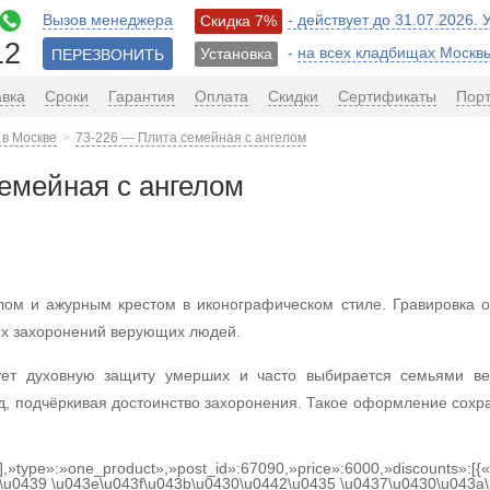
Вызов менеджера
- действует до 31.07.2026.
Скидка 7%
12
-
на всех кладбищах Москв
Установка
ПЕРЕЗВОНИТЬ
авка
Сроки
Гарантия
Оплата
Скидки
Сертификаты
Пор
 в Москве
73-226 — Плита семейная с ангелом
емейная с ангелом
ом и ажурным крестом в иконографическом стиле. Гравировка ор
ых захоронений верующих людей.
ет духовную защиту умерших и часто выбирается семьями в
д, подчёркивая достоинство захоронения. Такое оформление сохр
[],»type»:»one_product»,»post_id»:67090,»price»:6000,»discounts»:[
\u0439 \u043e\u043f\u043b\u0430\u0442\u0435 \u0437\u0430\u043a\