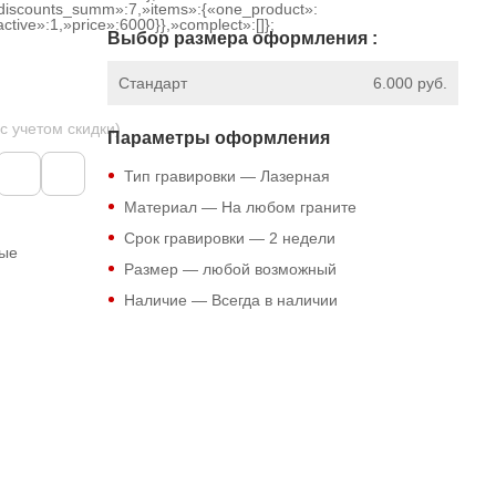
discounts_summ»:7,»items»:{«one_product»:
ctive»:1,»price»:6000}},»complect»:[]};
Выбор размера оформления :
Стандарт
6.000 руб.
 с учетом скидки)
Параметры оформления
Тип гравировки — Лазерная
Материал — На любом граните
Срок гравировки — 2 недели
ные
Размер — любой возможный
Наличие — Всегда в наличии