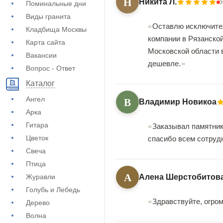
Н
Никита Л.
Поминальные дни
Виды гранита
Оставлю исключител
Кладбища Москвы
компании в Рязанской
Карта сайта
Московской области в
Вакансии
дешевле.
Вопрос - Ответ
Каталог
В
Ангел
Владимир Новикоа
Арка
Гитара
Заказывал памятник
Цветок
спасибо всем сотруд
Свеча
Птица
А
Журавли
Алена Шерстобитов
Голубь и Лебедь
Здравствуйте, огро
Дерево
Волна