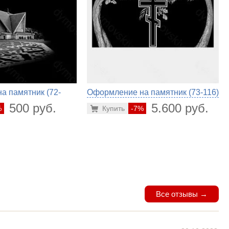
а памятник (72-
Оформление на памятник (73-116)
500 руб.
5.600 руб.
%
Купить
-7%
Все отзывы →