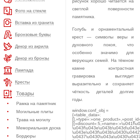
рисунок хорошо читается на
светлой поверхности
Фото на стекле
памятника.
Вставка из гранита
Голубь и орнаментальный
Бронзовые буквы
крест — символы веры и
духовного покоя, что
Декор из акрила
особенно значимо для
Декор из бронзы
верующих семей. На тёмном
камне контрастная
Лампада
гравировка выглядит
Кресты
выразительно и сохраняет
чёткость деталей долгие
Товары
годы.
Рамка на памятник
window.conf_obj =
Могильные плиты
{«table_data»:
[],»type»:»one_product»,»post_id
Трава на могилу
[{«discount»:5,»name»:»\u041f\u
Мемориальная доска
\u043f\u043e\u043b\u043d\u043e
\u043e\u043f\u043b\u0430\u0442
Бордюры
\u0437\u0430\u043a\u0430\u0437