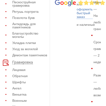
Пескоструйная
Матери
или
гравировка
—
оформить
Ретушь портрета
быстрый
На
заказ
Позолота букв
любом
Антидождь для
и наличные
памятников
граните
Благоустройство
могилы
Срок
Укладка плитки
гравиро
Уход за могилой
Демонтаж памятников
— 2
недели
Гравировка
Лицевая
Размер
Обратная
—
Шрифты
Ангел
любой
Виньетка
возмож
Военным