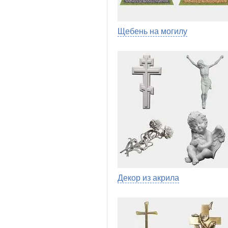
Щебень на могилу
Декор из акрила