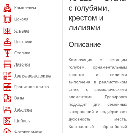
с голубями,
Комплексы
крестом и
Цоколя
лилиями
Ограды
Цветники
Описание
Столики
Композиция с летящим
Лавочки
голубем, орнаментальным
крестом и лилиями
Тротуарная плитка
выполнена в реалистичном
Гранитная плитка
стиле с символическими
элементами. Гравировка
Вазы
подходит для семейных
Таблички
захоронений и подчёркивает
духовность места.
Щебень
Контрастный чёрно-белый
Фотокерамика