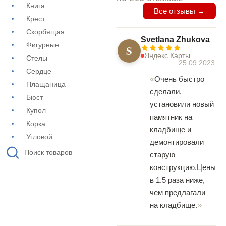
Книга
Все отзывы →
Крест
Скорбящая
Svetlana Zhukova
Фигурные
S
Яндекс.Карты
Стелы
25.09.2023
Сердце
Очень быстро
Плащаница
сделали,
Бюст
установили новый
Купол
памятник на
Корка
кладбище и
Угловой
демонтировали
Поиск товаров
старую
конструкцию.Цены
в 1.5 раза ниже,
чем предлагали
на кладбище.