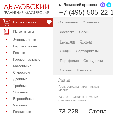
м. Ленинский проспект
+7 (495) 505-22-
Ваша корзина
О компании
Установка
Памятники
Доставка
Сроки
Экономичные
Гарантия
Оплата
Вертикальные
Скидки
Сертификаты
Резные
Горизонтальные
Портфолио
Сотрудники
Маленькие
Отзывы
Контакты
С крестом
Двойные
Главная
Тройные
Гравировка на памятниках в
Москве
Элитные
73-228 — Стела с голубями,
Европейские
крестом и лилиями
Часовни
73-228 — Стела
Гранитные