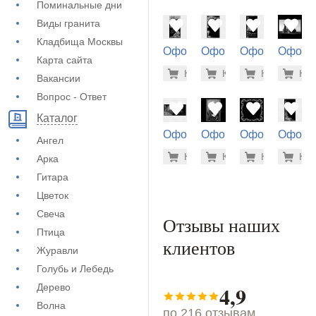
Поминальные дни
Виды гранита
Кладбища Москвы
Оформление
Оформление
Оформление
Оформ
Карта сайта
на памятник
на памятник
на памятник
на пам
5.600 ру
5.6
Купить
Купить
-7%
Купить
-7%
Куп
-7
(72-902)
(72-784)
(72-706)
(72-444
Вакансии
Вопрос - Ответ
Каталог
Оформление
Оформление
Оформление
Оформ
Ангел
на памятник
на памятник
на памятник
на пам
5.600 ру
1.9
Купить
Купить
-7%
Купить
-7%
Куп
-7
Арка
(73-146)
(73-429)
(71-868)
(72-854
Гитара
Цветок
Свеча
Отзывы наших
Птица
клиентов
Журавли
Голубь и Лебедь
4,9
Дерево
Волна
по 216 отзывам