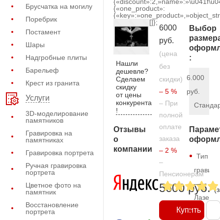
{«discount»:2,»name»:»\u041f\u
Брусчатка на могилу
{«one_product»:
{«key»:»one_product»,»object_str
Поребрик
[]};
6000
Выбор
Постамент
размер
руб.
Шары
оформл
(цена
Надгробные плиты
:
Нашли
без
Барельеф
дешевле?
6.000
Сделаем
скидки)
Крест из гранита
скидку
– 5 %
руб.
от цены
Услуги
конкурента
– При
Станда
!
3D-моделирование
полной
памятников
оплате
Отзывы
Параме
Гравировка на
заказа
о
оформл
памятниках
компании
– 2 %
Гравировка портрета
Тип
–
Ручная гравировка
гравиро
портрета
Пенсионерам
—
Цветное фото на
5600 руб.
(
памятник
Лазерн
Восстановление
Купить
портрета