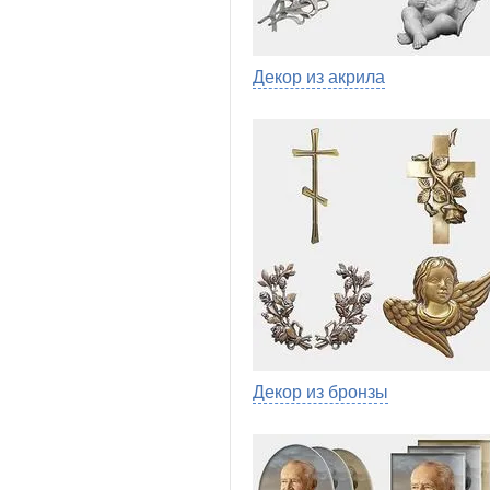
Декор из акрила
Декор из бронзы