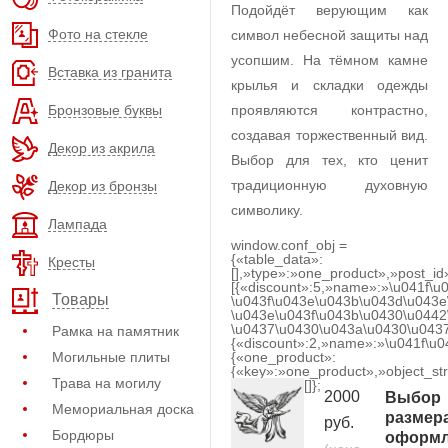
Подойдёт верующим как
Фото на стекле
символ небесной защиты над
усопшим. На тёмном камне
Вставка из гранита
крылья и складки одежды
Бронзовые буквы
проявляются контрастно,
создавая торжественный вид.
Декор из акрила
Выбор для тех, кто ценит
традиционную духовную
Декор из бронзы
символику.
Лампада
window.conf_obj =
{«table_data»:
Кресты
[],»type»:»one_product»,»post_id
[{«discount»:5,»name»:»\u041f\u
Товары
\u043f\u043e\u043b\u043d\u043e
\u043e\u043f\u043b\u0430\u0442
\u0437\u0430\u043a\u0430\u0437
Рамка на памятник
{«discount»:2,»name»:»\u041f\u
Могильные плиты
{«one_product»:
{«key»:»one_product»,»object_str
Трава на могилу
[]};
2000
Выбор
Мемориальная доска
размер
руб.
Бордюры
оформл