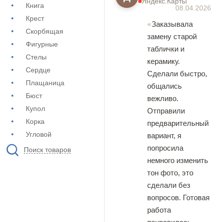
Яндекс.Карты
Книга
08.04.2026
Крест
Заказывала
Скорбящая
замену старой
Фигурные
таблички и
Стелы
керамику.
Сердце
Сделали быстро,
Плащаница
общались
Бюст
вежливо.
Купол
Отправили
Корка
предварительный
Угловой
вариант, я
попросила
Поиск товаров
немного изменить
тон фото, это
сделали без
вопросов. Готовая
работа