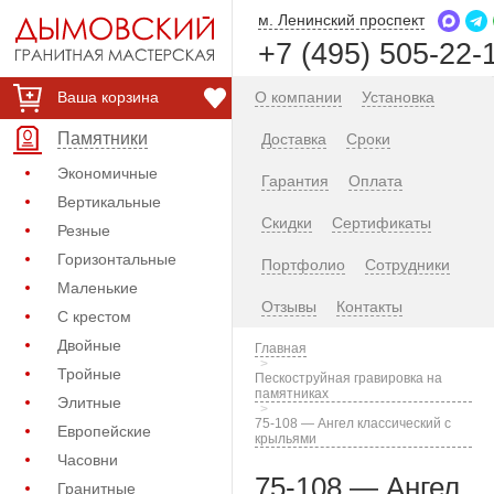
м. Ленинский проспект
+7 (495) 505-22-
Ваша корзина
О компании
Установка
Памятники
Доставка
Сроки
Экономичные
Гарантия
Оплата
Вертикальные
Скидки
Сертификаты
Резные
Горизонтальные
Портфолио
Сотрудники
Маленькие
Отзывы
Контакты
С крестом
Двойные
Главная
Тройные
Пескоструйная гравировка на
памятниках
Элитные
75-108 — Ангел классический с
Европейские
крыльями
Часовни
75-108 — Ангел
Гранитные