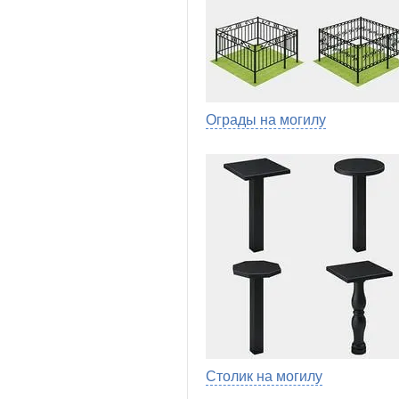
Ограды на могилу
Столик на могилу