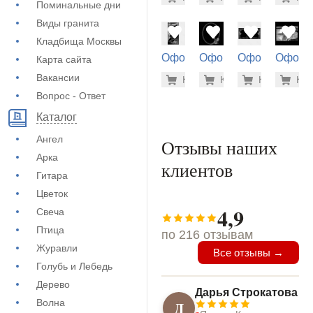
(72-624)
(73-524)
(71-112)
(73-224
Поминальные дни
Виды гранита
Кладбища Москвы
Оформление
Оформление
Оформление
Оформ
Карта сайта
на памятник
на памятник
на памятник
на пам
5.600 ру
900
Вакансии
Купить
Купить
-7%
Купить
-7%
Куп
-7
(72-670)
(71-860)
(73-134)
(73-599
Вопрос - Ответ
Каталог
Ангел
Отзывы наших
Арка
клиентов
Гитара
Цветок
4,9
Свеча
Птица
по 216 отзывам
Журавли
Все отзывы →
Голубь и Лебедь
Дерево
Дарья Строкатова
Волна
Д