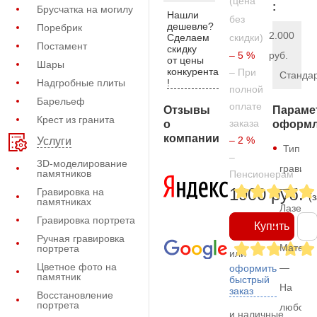
(цена
:
Брусчатка на могилу
Нашли
без
дешевле?
Поребрик
2.000
Сделаем
скидки)
Постамент
скидку
– 5 %
руб.
от цены
Шары
конкурента
– При
Станда
!
Надгробные плиты
полной
Барельеф
оплате
Отзывы
Параме
Крест из гранита
заказа
о
оформл
компании
– 2 %
Услуги
Тип
–
3D-моделирование
гравиро
памятников
Пенсионерам
—
1900 руб.
Гравировка на
(
памятниках
Лазерн
Гравировка портрета
Купить
Ручная гравировка
Матери
портрета
или
Цветное фото на
—
оформить
памятник
быстрый
На
заказ
Восстановление
портрета
любом
и наличные