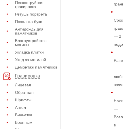
Пескоструйная
граните
гравировка
Ретушь портрета
Срок
Позолота букв
гравиро
Антидождь для
памятников
— 2
Благоустройство
недели
могилы
Укладка плитки
Уход за могилой
Размер
Демонтаж памятников
—
Гравировка
любой
возмож
Лицевая
Обратная
Шрифты
Наличи
Ангел
—
Виньетка
Всегда
Военным
в