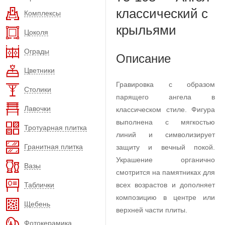
классический с
Комплексы
крыльями
Цоколя
Ограды
Описание
Цветники
Гравировка с образом
Столики
парящего ангела в
Лавочки
классическом стиле. Фигура
выполнена с мягкостью
Тротуарная плитка
линий и символизирует
Гранитная плитка
защиту и вечный покой.
Украшение органично
Вазы
смотрится на памятниках для
Таблички
всех возрастов и дополняет
композицию в центре или
Щебень
верхней части плиты.
Фотокерамика