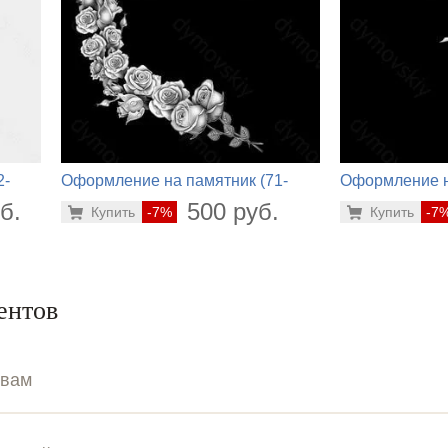
2-
Оформление на памятник (71-
Оформление н
610)
504)
б.
500 руб.
Купить
-7%
Купить
-7
ентов
ывам