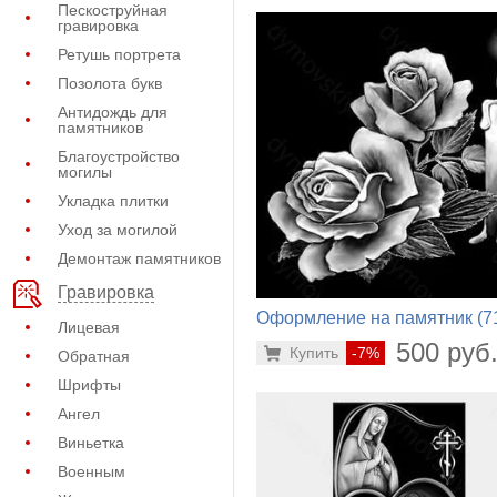
Пескоструйная
гравировка
Ретушь портрета
Позолота букв
Антидождь для
памятников
Благоустройство
могилы
Укладка плитки
Уход за могилой
Демонтаж памятников
Гравировка
Оформление на памятник (7
Лицевая
198)
500 руб
Купить
-7%
Обратная
Шрифты
Ангел
Виньетка
Военным