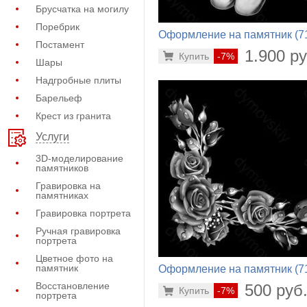
Брусчатка на могилу
Поребрик
Оформление на памятник (7
Постамент
593)
1.900 ру
Купить
-7%
Шары
Надгробные плиты
Барельеф
Крест из гранита
Услуги
3D-моделирование
памятников
Гравировка на
памятниках
Гравировка портрета
Ручная гравировка
портрета
Цветное фото на
памятник
Оформление на памятник (7
672)
Восстановление
500 руб
Купить
-7%
портрета