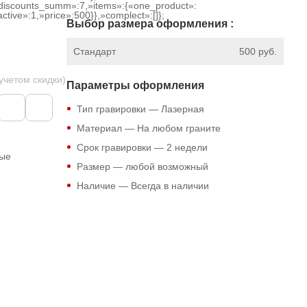
discounts_summ»:7,»items»:{«one_product»:
tive»:1,»price»:500}},»complect»:[]};
Выбор размера оформления :
Стандарт
500 руб.
 учетом скидки)
Параметры оформления
Тип гравировки — Лазерная
Материал — На любом граните
Срок гравировки — 2 недели
ные
Размер — любой возможный
Наличие — Всегда в наличии