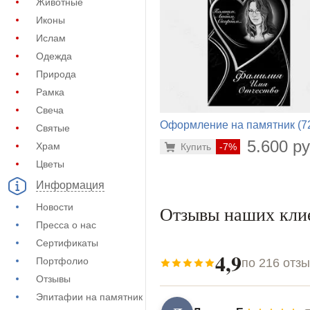
Животные
Иконы
Ислам
Одежда
Природа
Рамка
Свеча
Оформление на памятник (7
Святые
794)
5.600 ру
Храм
Купить
-7%
Цветы
Информация
Новости
Отзывы наших кли
Пресса о нас
Сертификаты
4,9
Портфолио
по 216 отз
Отзывы
Эпитафии на памятник