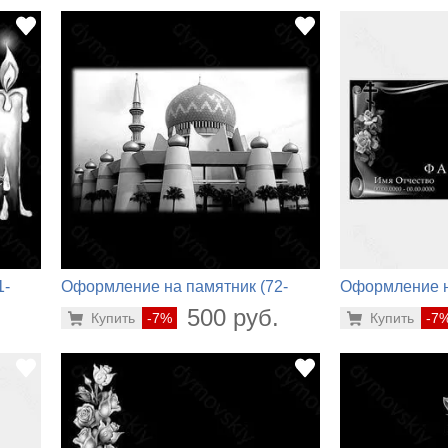
1-
Оформление на памятник (72-
Оформление н
450)
126)
.
500 руб.
Купить
-7%
Купить
-7