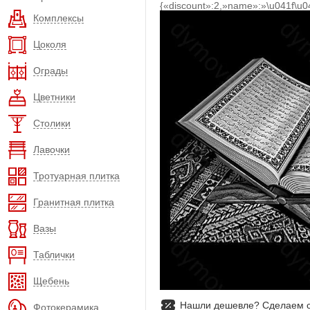
{«discount»:2,»name»:»\u041f\u
Комплексы
Цоколя
Ограды
Цветники
Столики
Лавочки
Тротуарная плитка
Гранитная плитка
Вазы
Таблички
Щебень
Нашли дешевле? Сделаем с
Фотокерамика