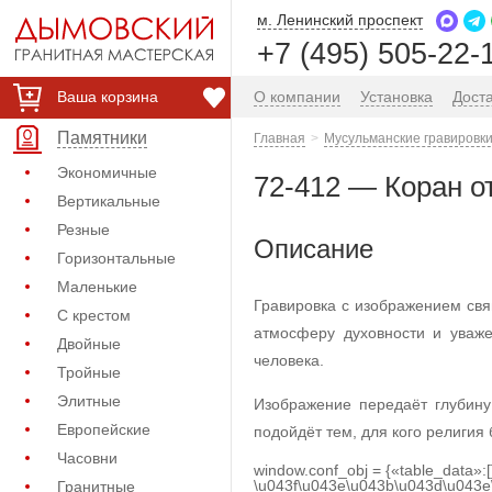
м. Ленинский проспект
+7 (495) 505-22-
Ваша корзина
О компании
Установка
Дост
Памятники
Главная
Мусульманские гравировки
Экономичные
72-412 — Коран о
Вертикальные
Резные
Описание
Горизонтальные
Маленькие
Гравировка с изображением св
С крестом
атмосферу духовности и уваже
Двойные
человека.
Тройные
Элитные
Изображение передаёт глубину
Европейские
подойдёт тем, для кого религия
Часовни
window.conf_obj = {«table_data»:
\u043f\u043e\u043b\u043d\u043e
Гранитные