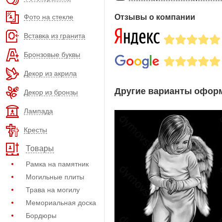
Фото на стекле
Отзывы о компании
Вставка из гранита
Бронзовые буквы
Декор из акрила
Другие варианты оформ
Декор из бронзы
Лампада
Кресты
Товары
Рамка на памятник
Могильные плиты
Трава на могилу
Мемориальная доска
Бордюры