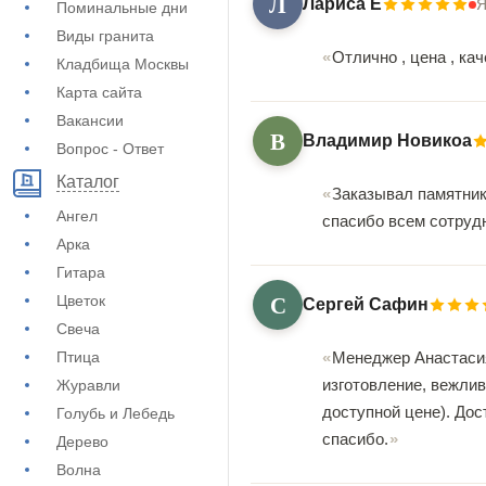
Л
Лариса Е
Я
Поминальные дни
Виды гранита
Отлично , цена , ка
Кладбища Москвы
Карта сайта
Вакансии
В
Владимир Новикоа
Вопрос - Ответ
Каталог
Заказывал памятник
Ангел
спасибо всем сотруд
Арка
Гитара
С
Цветок
Сергей Сафин
Свеча
Птица
Менеджер Анастасия
изготовление, вежли
Журавли
доступной цене). Дос
Голубь и Лебедь
спасибо.
Дерево
Волна