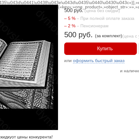
0435\u043d\u0441\u0438\u043e\u043d\u0435\u0440\u0430\u043c»}],»
{«key»:»one_product»,»object_str»:»»,»ac
500 руб.
(цена без скидки)
– 5 %
– При полной оплате заказа
– 2 %
– Пенсионерам
500 руб.
(за комплект)
(цена с
Купить
или
оформить быстрый заказ
и налич
кидку
от цены конкурента
!