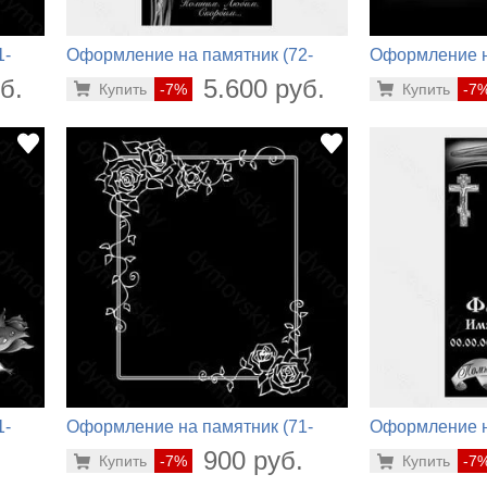
1-
Оформление на памятник (72-
Оформление н
850)
284)
б.
5.600 руб.
Купить
-7%
Купить
-7
1-
Оформление на памятник (71-
Оформление н
894)
718)
.
900 руб.
Купить
-7%
Купить
-7