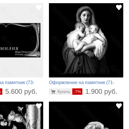
а памятник (73-
Оформление на памятник (71-
944)
5.600 руб.
1.900 руб.
%
Купить
-7%