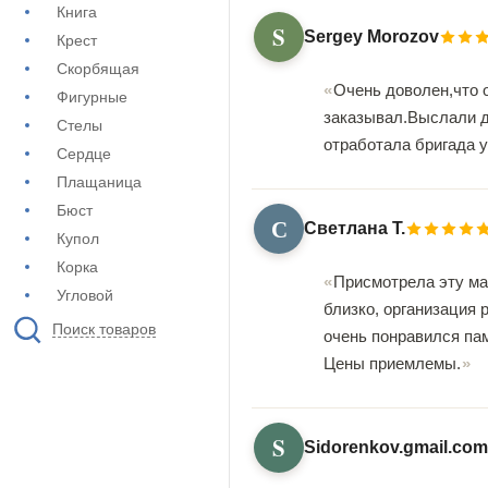
Книга
S
Sergey Morozov
Крест
Скорбящая
Очень доволен,что 
Фигурные
заказывал.Выслали до
Стелы
отработала бригада 
Сердце
Плащаница
Бюст
С
Светлана Т.
Купол
Корка
Присмотрела эту мас
Угловой
близко, организация
Поиск товаров
очень понравился пам
Цены приемлемы.
S
Sidorenkov.gmail.com