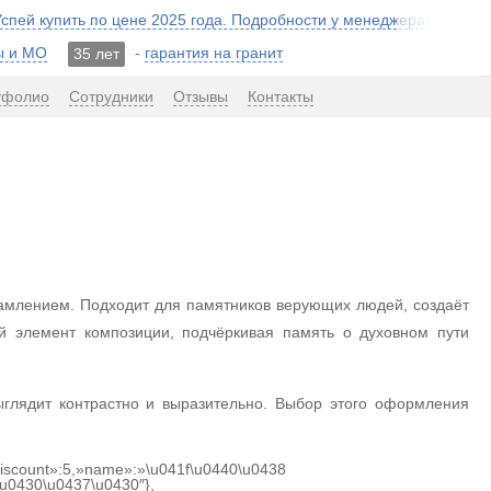
 Успей купить по цене 2025 года. Подробности у менеджера!
ы и МО
-
гарантия на гранит
35 лет
тфолио
Сотрудники
Отзывы
Контакты
рамлением. Подходит для памятников верующих людей, создаёт
й элемент композиции, подчёркивая память о духовном пути
ыглядит контрастно и выразительно. Выбор этого оформления
«discount»:5,»name»:»\u041f\u0440\u0438
u0430\u0437\u0430″},