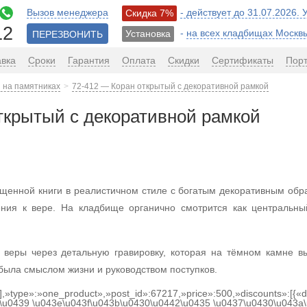
Вызов менеджера
- действует до 31.07.2026.
Скидка 7%
12
-
на всех кладбищах Москв
Установка
ПЕРЕЗВОНИТЬ
авка
Сроки
Гарантия
Оплата
Скидки
Сертификаты
Пор
 на памятниках
72-412 — Коран открытый с декоративной рамкой
ткрытый с декоративной рамкой
ященной книги в реалистичном стиле с богатым декоративным об
ния к вере. На кладбище органично смотрится как центральны
 веры через детальную гравировку, которая на тёмном камне в
 была смыслом жизни и руководством поступков.
[],»type»:»one_product»,»post_id»:67217,»price»:500,»discounts»:[{
\u0439 \u043e\u043f\u043b\u0430\u0442\u0435 \u0437\u0430\u043a\