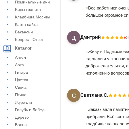
Поминальные дни
Все работники очен
Виды гранита
большое огромное сп
Кладбища Москвы
Карта сайта
Вакансии
Д
Дмитрий
Я
Вопрос - Ответ
Каталог
Живу в Подмосковье,
Ангел
сделали и установил
Арка
доброжелательная, а
Гитара
исполнению вопросов
Цветок
Свеча
С
Птица
Светлана С.
Журавли
Заказывала памятник
Голубь и Лебедь
прибрали. Всë соотве
Дерево
кладбище на аналогич
Волна