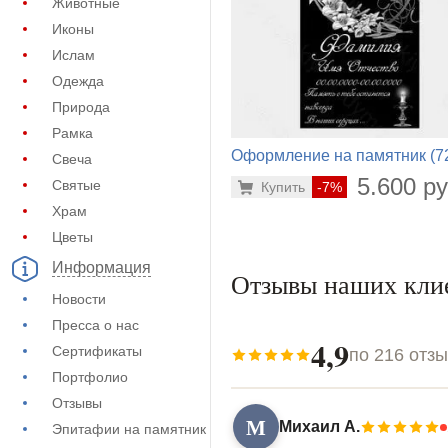
Животные
Иконы
Ислам
Одежда
Природа
Рамка
Оформление на памятник (7
Свеча
620)
5.600 ру
Святые
Купить
-7%
Храм
Цветы
Информация
Отзывы наших кли
Новости
Пресса о нас
4,9
Сертификаты
по 216 отз
Портфолио
Отзывы
М
Михаил А.
Эпитафии на памятник