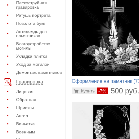
Пескоструйная
гравировка
Ретушь портрета
Позолота букв
Антидождь для
памятников
Благоустройство
могилы
Укладка плитки
Уход за могилой
Демонтаж памятников
Оформление на памятник (7
Гравировка
195)
500 руб
Купить
-7%
Лицевая
Обратная
Шрифты
Ангел
Виньетка
Военным