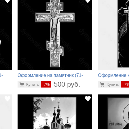
1-
Оформление на памятник (71-
Оформление н
348)
888)
.
500 руб.
Купить
-7%
Купить
-7