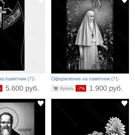
а памятник (72-
Оформление на памятник (71-
922)
5.600 руб.
1.900 руб.
%
Купить
-7%