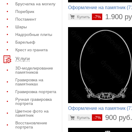
Брусчатка на могилу
Оформление на памятник (7
Поребрик
242)
1.900 ру
Купить
-7%
Постамент
Шары
Надгробные плиты
Барельеф
Крест из гранита
Услуги
3D-моделирование
памятников
Гравировка на
памятниках
Гравировка портрета
Ручная гравировка
портрета
Оформление на памятник (7
Цветное фото на
872)
памятник
900 руб
Купить
-7%
Восстановление
портрета