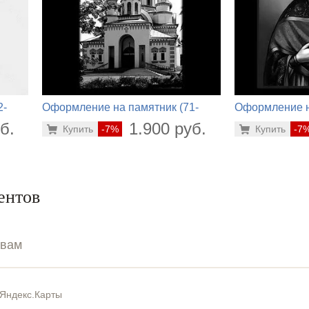
2-
Оформление на памятник (71-
Оформление н
790)
418)
б.
1.900 руб.
Купить
-7%
Купить
-7
ентов
ывам
Яндекс.Карты