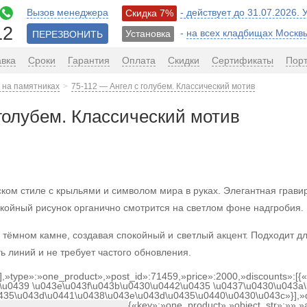
Вызов менеджера
- действует до 31.07.2026.
Скидка 7%
12
-
на всех кладбищах Москв
Установка
ПЕРЕЗВОНИТЬ
авка
Сроки
Гарантия
Оплата
Скидки
Сертификаты
Пор
 на памятниках
75-112 — Ангел с голубем. Классический мотив
 голубем. Классический мотив
ком стиле с крыльями и символом мира в руках. Элегантная гравир
койный рисунок органично смотрится на светлом фоне надгробия.
 тёмном камне, создавая спокойный и светлый акцент. Подходит д
ь линий и не требует частого обновления.
[],»type»:»one_product»,»post_id»:71459,»price»:2000,»discounts»:[
\u0439 \u043e\u043f\u043b\u0430\u0442\u0435 \u0437\u0430\u043a\
0435\u043d\u0441\u0438\u043e\u043d\u0435\u0440\u0430\u043c»}],»
{«key»:»one_product»,»object_str»:»»,»a