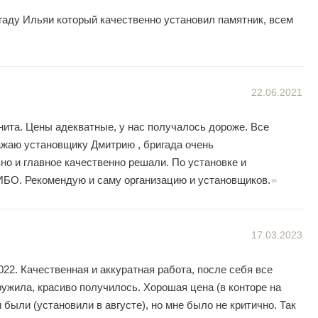
игаду Ильяи который качественно установил памятник, всем
22.06.2021
нита. Цены адекватные, у нас получалось дороже. Все
ажаю установщику Дмитрию , бригада очень
о и главное качественно решали. По установке и
ИБО. Рекомендую и саму организацию и установщиков.
17.03.2023
022. Качественная и аккуратная работа, после себя все
ужила, красиво получилось. Хорошая цена (в конторе на
были (установили в августе), но мне было не критично. Так