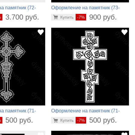
а памятник (72-
Оформление на памятник (73-
592)
3.700 руб.
900 руб.
%
Купить
-7%
а памятник (71-
Оформление на памятник (71-
324)
500 руб.
500 руб.
%
Купить
-7%