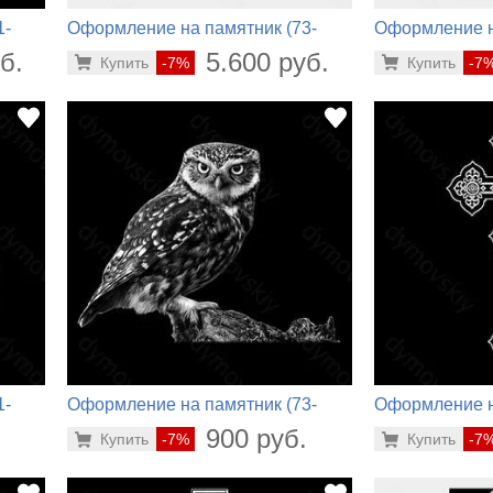
1-
Оформление на памятник (73-
Оформление н
128)
304)
б.
5.600 руб.
Купить
-7%
Купить
-7
1-
Оформление на памятник (73-
Оформление н
588)
326)
.
900 руб.
Купить
-7%
Купить
-7