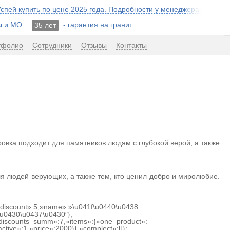
 Успей купить по цене 2025 года. Подробности у менеджера!
ы и МО
-
гарантия на гранит
35 лет
тфолио
Сотрудники
Отзывы
Контакты
овка подходит для памятников людям с глубокой верой, а также
ля людей верующих, а также тем, кто ценил добро и миролюбие.
{«discount»:5,»name»:»\u041f\u0440\u0438
u0430\u0437\u0430″},
discounts_summ»:7,»items»:{«one_product»:
ctive»:1,»price»:2000}},»complect»:[]};