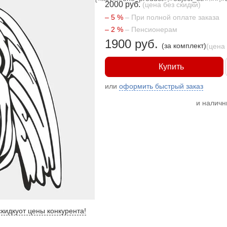
2000 руб.
(цена без скидки)
– 5 %
– При полной оплате заказа
– 2 %
– Пенсионерам
1900 руб.
(за комплект)
(цена
Купить
или
оформить быстрый заказ
и налич
кидку
от цены конкурента
!