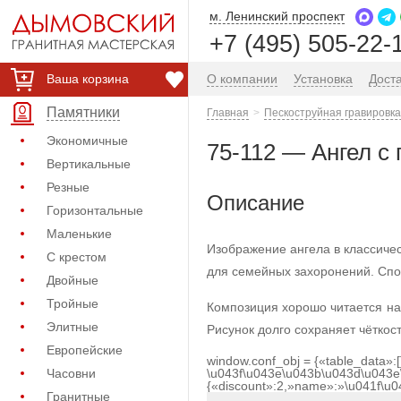
м. Ленинский проспект
+7 (495) 505-22-
Ваша корзина
О компании
Установка
Дост
Памятники
Главная
Пескоструйная гравировка
Экономичные
75-112 — Ангел с
Вертикальные
Резные
Описание
Горизонтальные
Маленькие
Изображение ангела в классичес
С крестом
для семейных захоронений. Спо
Двойные
Тройные
Композиция хорошо читается на
Элитные
Рисунок долго сохраняет чёткост
Европейские
window.conf_obj = {«table_data»:
Часовни
\u043f\u043e\u043b\u043d\u043e
{«discount»:2,»name»:»\u041f\u
Гранитные