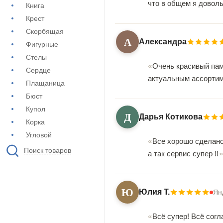
что в общем я доволь
Книга
Крест
Скорбящая
А
Александра
Фигурные
Стелы
Очень красивый пам
Сердце
актуальным ассортим
Плащаница
Бюст
Купол
Д
Дарья Котикова
Корка
Угловой
Все хорошо сделано
Поиск товаров
а так сервис супер !!
Ю
Юлия Т.
Ян
Всё супер! Всё сог