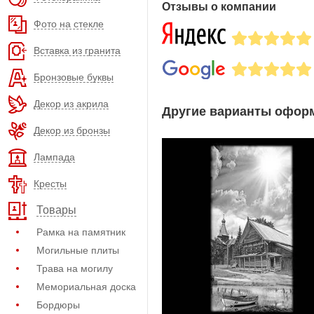
Отзывы о компании
Фото на стекле
Вставка из гранита
Бронзовые буквы
Декор из акрила
Другие варианты оформ
Декор из бронзы
Лампада
Кресты
Товары
Рамка на памятник
Могильные плиты
Трава на могилу
Мемориальная доска
Бордюры