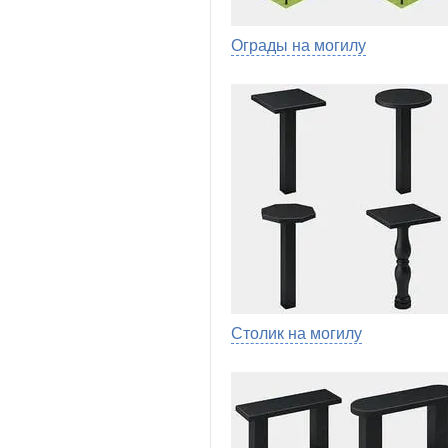
Ограды на могилу
Столик на могилу