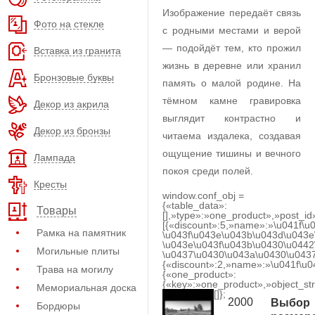
Изображение передаёт связь
Фото на стекле
с родными местами и верой
— подойдёт тем, кто прожил
Вставка из гранита
жизнь в деревне или хранил
Бронзовые буквы
память о малой родине. На
тёмном камне гравировка
Декор из акрила
выглядит контрастно и
Декор из бронзы
читаема издалека, создавая
ощущение тишины и вечного
Лампада
покоя среди полей.
Кресты
window.conf_obj =
{«table_data»:
Товары
[],»type»:»one_product»,»post_id
[{«discount»:5,»name»:»\u041f\u
Рамка на памятник
\u043f\u043e\u043b\u043d\u043e
\u043e\u043f\u043b\u0430\u0442
Могильные плиты
\u0437\u0430\u043a\u0430\u0437
{«discount»:2,»name»:»\u041f\u
Трава на могилу
{«one_product»:
{«key»:»one_product»,»object_str
Мемориальная доска
[]};
2000
Выбор
Бордюры