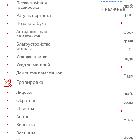
Пескоструйная
любом
гравировка
и наличные
граните
Ретушь портрета
Позолота букв
Антидождь для
Срок
памятников
гравиро
Благоустройство
могилы
— 2
Укладка плитки
недели
Уход за могилой
Демонтаж памятников
Размер
Гравировка
—
Лицевая
любой
Обратная
возмож
Шрифты
Ангел
Наличи
Виньетка
—
Военным
Всегда