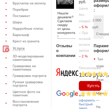
размер
руб.
Брусчатка на могилу
оформл
(цена
Поребрик
:
Нашли
без
Постамент
дешевле?
2.000
Сделаем
скидки)
Шары
скидку
– 5 %
руб.
Надгробные плиты
от цены
конкурента
– При
Станда
Барельеф
!
полной
Крест из гранита
оплате
Отзывы
Параме
Услуги
заказа
о
оформл
компании
3D-моделирование
– 2 %
Тип
памятников
–
Гравировка на
гравиро
Пенсионерам
памятниках
—
1900 руб.
Гравировка портрета
(
Лазерн
Ручная гравировка
портрета
Купить
Цветное фото на
Матери
памятник
или
—
оформить
Восстановление
быстрый
портрета
На
заказ