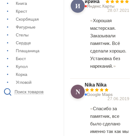
ирина
Книга
И
Яндекс.Карты
28.07.2021
Крест
Скорбящая
Хорошая
Фигурные
мастерская.
Стелы
Заказывали
Сердце
памятник. Всё
Плащаница
сделали хорошо.
Установка без
Бюст
нареканий.
Купол
Корка
Угловой
Nika Nika
N
Поиск товаров
Google Maps
27.06.2019
Спасибо за
памятник, все
было сделано
именно так как мы