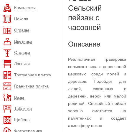
Сельский
Комплексы
пейзаж с
Цоколя
часовней
Ограды
Цветники
Описание
Столики
Реалистичная гравировка
Лавочки
сельского вида с деревянной
церковью среди полей и
Тротуарная плитка
деревьев. Подойдёт для
Гранитная плитка
людей, связанных с
деревней, верой или малой
Вазы
родиной. Спокойный пейзаж
Таблички
хорошо смотрится на
памятниках и создаёт
Щебень
атмосферу покоя.
Фотокерамика