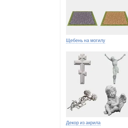
Щебень на могилу
Декор из акрила