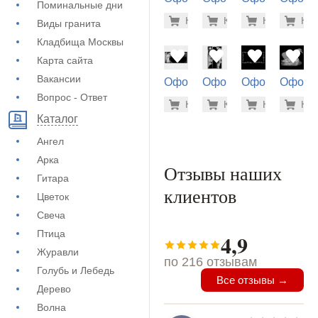
Поминальные дни
на памятник
на памятник
на памятник
на пам
5.600 ру
3.7
Купить
Купить
-7%
Купить
-7%
Куп
-7
Виды гранита
(72-620)
(72-288)
(73-410)
(72-472
Кладбища Москвы
Карта сайта
Вакансии
Оформление
Оформление
Оформление
Оформ
на памятник
на памятник
на памятник
на пам
Вопрос - Ответ
5.600 ру
5.6
Купить
Купить
-7%
Купить
-7%
Куп
-7
(73-210)
(72-684)
(71-842)
(73-518
Каталог
Ангел
Арка
Отзывы наших
Гитара
клиентов
Цветок
Свеча
Птица
4,9
Журавли
по 216 отзывам
Голубь и Лебедь
Все отзывы →
Дерево
Волна