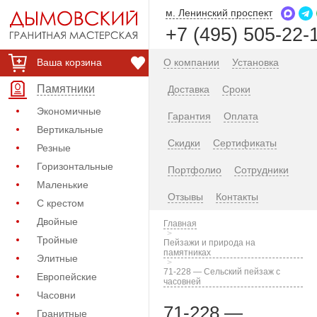
м. Ленинский проспект
+7 (495) 505-22-
Ваша корзина
О компании
Установка
Памятники
Доставка
Сроки
Экономичные
Гарантия
Оплата
Вертикальные
Скидки
Сертификаты
Резные
Горизонтальные
Портфолио
Сотрудники
Маленькие
Отзывы
Контакты
С крестом
Двойные
Главная
Тройные
Пейзажи и природа на
памятниках
Элитные
71-228 — Сельский пейзаж с
Европейские
часовней
Часовни
71-228 —
Гранитные