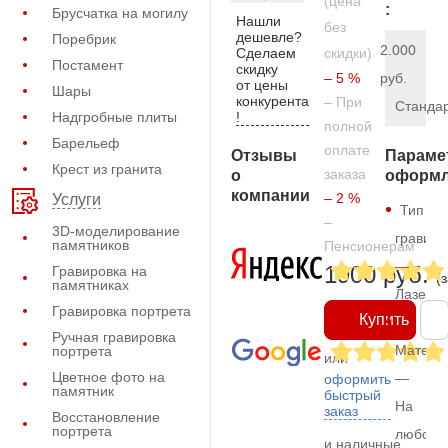
(цена
:
Брусчатка на могилу
Нашли
без
дешевле?
Поребрик
2.000
Сделаем
скидки)
Постамент
скидку
– 5 %
руб.
от цены
Шары
конкурента
– При
Станда
!
Надгробные плиты
полной
Барельеф
оплате
Отзывы
Параме
Крест из гранита
заказа
о
оформл
компании
– 2 %
Услуги
Тип
–
3D-моделирование
гравиро
памятников
Пенсионерам
—
1900 руб.
Гравировка на
(
памятниках
Лазерн
Гравировка портрета
Купить
Ручная гравировка
Матери
портрета
или
Цветное фото на
—
оформить
памятник
быстрый
На
заказ
Восстановление
портрета
любом
и наличные