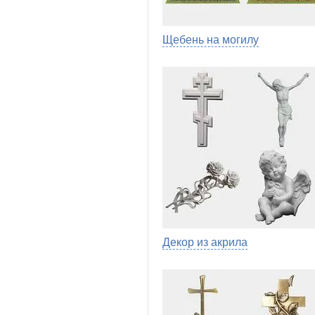
Щебень на могилу
Декор из акрила