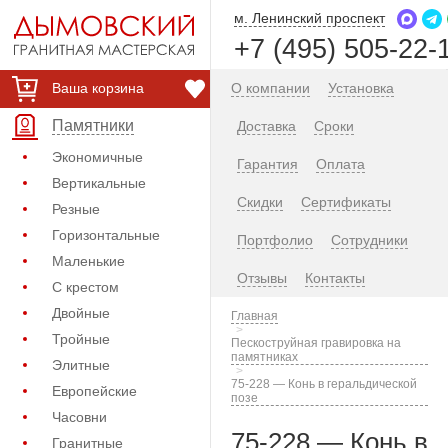
м. Ленинский проспект
+7 (495) 505-22-
Ваша корзина
О компании
Установка
Памятники
Доставка
Сроки
Экономичные
Гарантия
Оплата
Вертикальные
Скидки
Сертификаты
Резные
Горизонтальные
Портфолио
Сотрудники
Маленькие
Отзывы
Контакты
С крестом
Двойные
Главная
Тройные
Пескоструйная гравировка на
памятниках
Элитные
75-228 — Конь в геральдической
Европейские
позе
Часовни
75-228 — Конь в
Гранитные