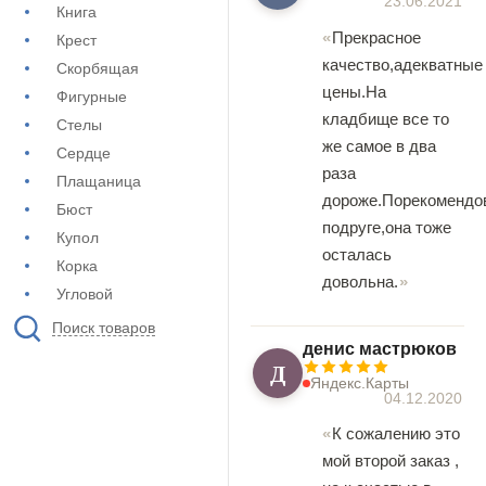
23.06.2021
Книга
Прекрасное
Крест
качество,адекватные
Скорбящая
цены.На
Фигурные
кладбище все то
Стелы
же самое в два
Сердце
раза
Плащаница
дороже.Порекомендо
Бюст
подруге,она тоже
Купол
осталась
Корка
довольна.
Угловой
Поиск товаров
денис мастрюков
Д
Яндекс.Карты
04.12.2020
К сожалению это
мой второй заказ ,