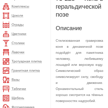
геральдической
Комплексы
позе
Цоколя
Ограды
Описание
Цветники
Стилизованная гравировка
Столики
коня в динамичной позе
Лавочки
подойдёт для памятника
человеку, любившему
Тротуарная плитка
лошадей или верховую езду.
Гранитная плитка
Символический образ
символизирует силу, свободу
Вазы
и движение.
Таблички
Орнаментальный стиль
хорошо смотрится на тёмных
Щебень
поверхностях надгробий.
Фотокерамика