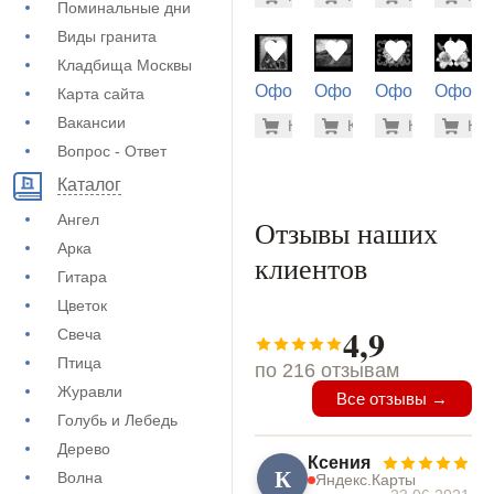
(71-902)
(73-140)
(71-424)
(72-212
Поминальные дни
Виды гранита
Кладбища Москвы
Оформление
Оформление
Оформление
Оформ
Карта сайта
на памятник
на памятник
на памятник
на пам
1.900 ру
1.9
Вакансии
Купить
Купить
-7%
Купить
-7%
Куп
-7
(73-448)
(71-722)
(71-564)
(71-480
Вопрос - Ответ
Каталог
Ангел
Отзывы наших
Арка
клиентов
Гитара
Цветок
4,9
Свеча
Птица
по 216 отзывам
Журавли
Все отзывы →
Голубь и Лебедь
Дерево
Ксения
К
Волна
Яндекс.Карты