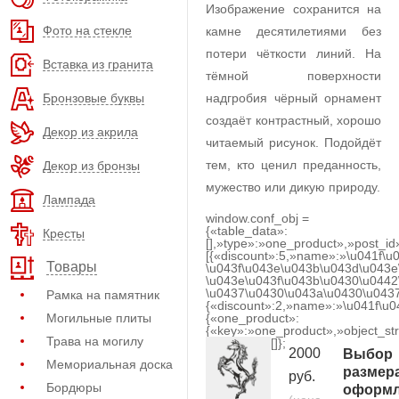
Изображение сохранится на
Фото на стекле
камне десятилетиями без
потери чёткости линий. На
Вставка из гранита
тёмной поверхности
Бронзовые буквы
надгробия чёрный орнамент
создаёт контрастный, хорошо
Декор из акрила
читаемый рисунок. Подойдёт
тем, кто ценил преданность,
Декор из бронзы
мужество или дикую природу.
Лампада
window.conf_obj =
{«table_data»:
Кресты
[],»type»:»one_product»,»post_id
[{«discount»:5,»name»:»\u041f\u
Товары
\u043f\u043e\u043b\u043d\u043e
\u043e\u043f\u043b\u0430\u0442
\u0437\u0430\u043a\u0430\u0437
Рамка на памятник
{«discount»:2,»name»:»\u041f\u
Могильные плиты
{«one_product»:
{«key»:»one_product»,»object_str
Трава на могилу
[]};
2000
Выбор
Мемориальная доска
размер
руб.
Бордюры
оформл