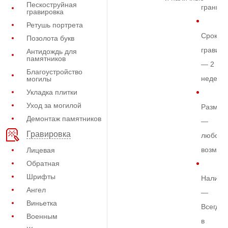
Пескоструйная
граните
гравировка
Ретушь портрета
Срок
Позолота букв
гравиро
Антидождь для
памятников
— 2
Благоустройство
недели
могилы
Укладка плитки
Уход за могилой
Размер
Демонтаж памятников
—
Гравировка
любой
возмож
Лицевая
Обратная
Шрифты
Наличи
Ангел
—
Виньетка
Всегда
Военным
в