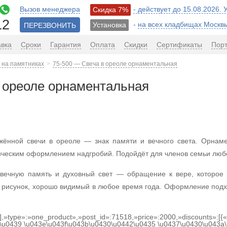
Вызов менеджера
- действует до 15.08.2026.
Скидка 7%
12
-
на всех кладбищах Москв
Установка
ПЕРЕЗВОНИТЬ
авка
Сроки
Гарантия
Оплата
Скидки
Сертификаты
Пор
 на памятниках
75-500 — Свеча в ореоле орнаментальная
 ореоле орнаментальная
ённой свечи в ореоле — знак памяти и вечного света. Орнаме
сическим оформлением надгробий. Подойдёт для членов семьи любо
 вечную память и духовный свет — обращение к вере, которое
й рисунок, хорошо видимый в любое время года. Оформление подхо
[],»type»:»one_product»,»post_id»:71518,»price»:2000,»discounts»:[
\u0439 \u043e\u043f\u043b\u0430\u0442\u0435 \u0437\u0430\u043a\