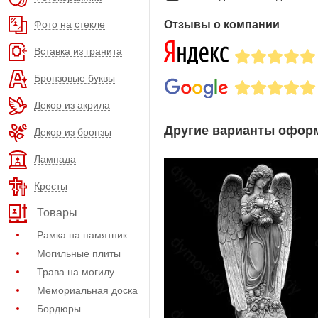
Фото на стекле
Отзывы о компании
Вставка из гранита
Бронзовые буквы
Декор из акрила
Другие варианты оформ
Декор из бронзы
Лампада
Кресты
Товары
Рамка на памятник
Могильные плиты
Трава на могилу
Мемориальная доска
Бордюры