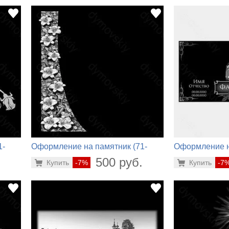
1-
Оформление на памятник (71-
Оформление н
604)
148)
.
500 руб.
Купить
-7%
Купить
-7