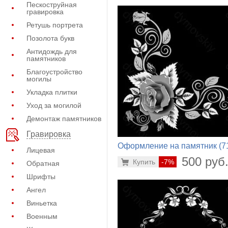
Пескоструйная
гравировка
Ретушь портрета
Позолота букв
Антидождь для
памятников
Благоустройство
могилы
Укладка плитки
Уход за могилой
Демонтаж памятников
Гравировка
Оформление на памятник (7
Лицевая
666)
500 руб
Купить
-7%
Обратная
Шрифты
Ангел
Виньетка
Военным