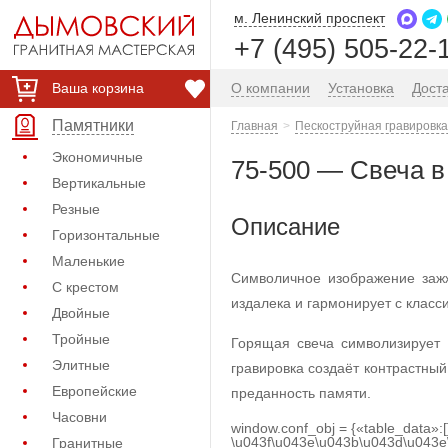
м. Ленинский проспект
+7 (495) 505-22-
Ваша корзина
О компании
Установка
Дост
Памятники
Главная
Пескоструйная гравировка
Экономичные
75-500 — Свеча в
Вертикальные
Резные
Описание
Горизонтальные
Маленькие
Символичное изображение зажж
С крестом
издалека и гармонирует с клас
Двойные
Тройные
Горящая свеча символизирует
Элитные
гравировка создаёт контрастны
Европейские
преданность памяти.
Часовни
window.conf_obj = {«table_data»:
\u043f\u043e\u043b\u043d\u043e
Гранитные