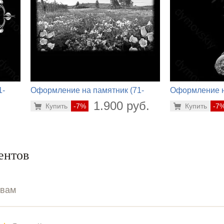
1-
Оформление на памятник (71-
Оформление н
228)
152)
.
1.900 руб.
Купить
-7%
Купить
-7
ентов
ывам