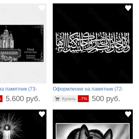
а памятник (73-
Оформление на памятник (72-
478)
5.600 руб.
500 руб.
%
Купить
-7%