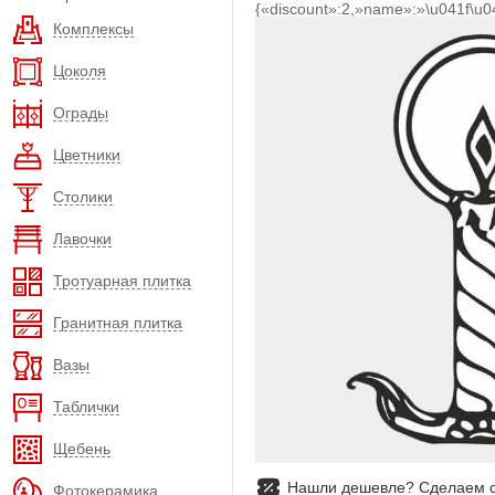
{«discount»:2,»name»:»\u041f\u
Комплексы
Цоколя
Ограды
Цветники
Столики
Лавочки
Тротуарная плитка
Гранитная плитка
Вазы
Таблички
Щебень
Нашли дешевле? Сделаем с
Фотокерамика