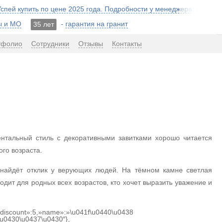
 Успей купить по цене 2025 года. Подробности у менеджера!
ы и МО
-
гарантия на гранит
35 лет
тфолио
Сотрудники
Отзывы
Контакты
нтальный стиль с декоративными завитками хорошо читается
го возраста.
 найдёт отклик у верующих людей. На тёмном камне светлая
дит для родных всех возрастов, кто хочет выразить уважение и
{«discount»:5,»name»:»\u041f\u0440\u0438
u0430\u0437\u0430″},