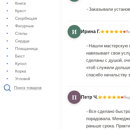
Книга
Заказывали установ
Крест
Скорбящая
Фигурные
И
Ирина Г.
Ян
Стелы
Сердце
Нашли мастерскую в
Плащаница
навязывает свои услу
Бюст
сделаны с душой, оче
Купол
чтоб служили дольше.
Корка
спасибо начальству 
Угловой
Поиск товаров
П
Петр Ч.
Янд
Все сделано быстро
порадовала. Менедже
раньше срока. Практи