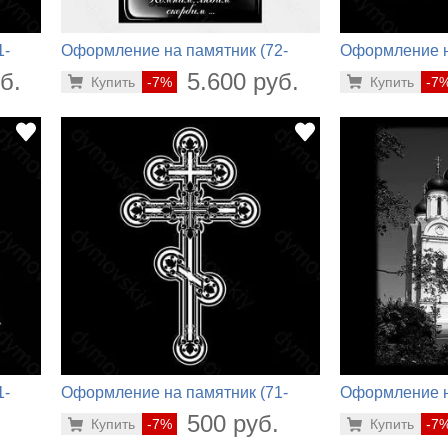
1-
Оформление на памятник (72-
Оформление н
662)
524)
б.
5.600 руб.
Купить
-7%
Купить
-7
1-
Оформление на памятник (71-
Оформление н
344)
797)
.
500 руб.
Купить
-7%
Купить
-7