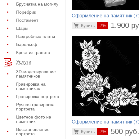
Брусчатка на могилу
Поребрик
Оформление на памятник (7
Постамент
594)
1.900 ру
Купить
-7%
Шары
Надгробные плиты
Барельеф
Крест из гранита
Услуги
3D-моделирование
памятников
Гравировка на
памятниках
Гравировка портрета
Ручная гравировка
портрета
Цветное фото на
памятник
Оформление на памятник (7
679)
Восстановление
500 руб
Купить
-7%
портрета