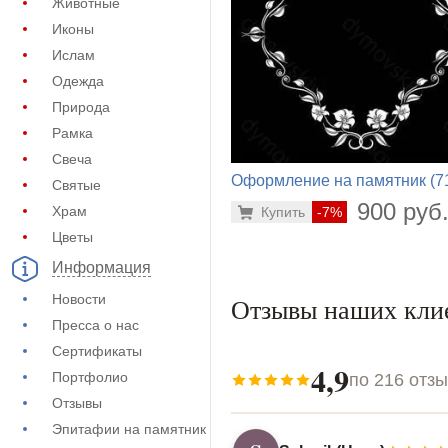
Животные
Иконы
Ислам
Одежда
Природа
Рамка
Свеча
Оформление на памятник (7
Святые
877)
900 руб
Храм
Купить
-7%
Цветы
Информация
Новости
Отзывы наших кли
Пресса о нас
Сертификаты
4,9
Портфолио
по 216 отз
Отзывы
Эпитафии на памятник