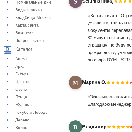
S
Selunik(Ника)
Поминальные дни
Виды гранита
Здравствуйте! Огро
Кладбища Москвы
установка, тактичные
Карта сайта
Документы передавал
Вакансии
30 минут составила 
Вопрос - Ответ
страшная, но буду ре
Каталог
прозрачности, учитыв
Ангел
договора DYM - 5237
Арка
Гитара
М
Цветок
Марина О.
Свеча
Заказывала памятник
Птица
Благодарю менеджера
Журавли
Голубь и Лебедь
Дерево
В
Владимир
Волна