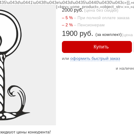
0435\u043d\u0441\u0438\u043e\u043d\u0435\u0440\u0430\u043c»}],»
{«key»:»one_product»,»object_str»:»»,»a
2000 руб.
(цена без скидки)
– 5 %
– При полной оплате заказа
– 2 %
– Пенсионерам
1900 руб.
(за комплект)
(цена
Купить
или
оформить быстрый заказ
и налич
кидку
от цены конкурента
!