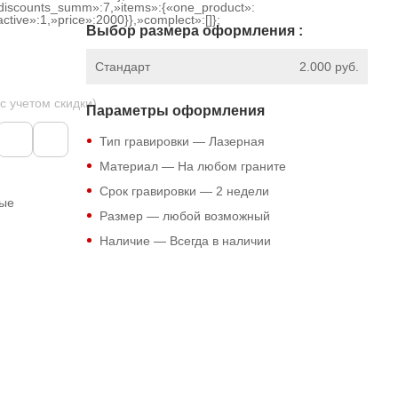
discounts_summ»:7,»items»:{«one_product»:
ctive»:1,»price»:2000}},»complect»:[]};
Выбор размера оформления :
Стандарт
2.000 руб.
 с учетом скидки)
Параметры оформления
Тип гравировки — Лазерная
Материал — На любом граните
Срок гравировки — 2 недели
ные
Размер — любой возможный
Наличие — Всегда в наличии