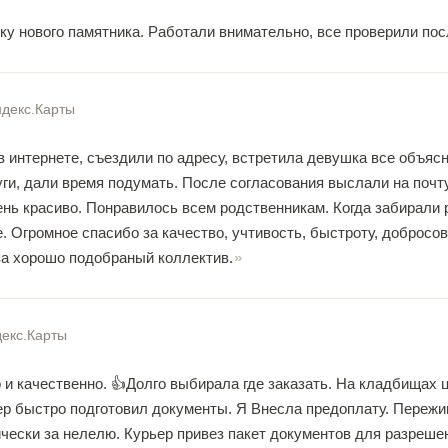
ку нового памятника. Работали внимательно, все проверили по
декс.Карты
 интернете, съездили по адресу, встретила девушка все объясн
ги, дали время подумать. После согласования выслали на почт
нь красиво. Понравилось всем родственникам. Когда забирали р
 Огромное спасибо за качество, учтивость, быстроту, добросов
за хорошо подобраный коллектив.
екс.Карты
 и качественно. 👍Долго выбирала где заказать. На кладбищах 
р быстро подготовил документы. Я Внесла предоплату. Пережива
чески за нелелю. Курьер привез пакет документов для разрешен