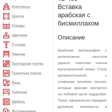
Вставка
Комплексы
арабская с
Цоколя
бисмиллахом
Ограды
Цветники
Описание
Столики
Арабская каллиграфия с
Лавочки
религиозным смыслом
украсит памятник членов
Тротуарная плитка
мусульманской семьи. Стиль
Гранитная плитка
орнаментальный, с
плавными линиями письма,
Вазы
которые красиво смотрятся
Таблички
на лобовой части надгробия.
Такое оформление передаёт
Щебень
духовную значимость и
Фотокерамика