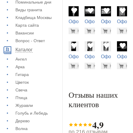
Поминальные дни
Виды гранита
Кладбища Москвы
Оформление
Оформление
Оформление
Оформ
Карта сайта
на памятник
на памятник
на памятник
на пам
500 руб
1.9
Купить
Купить
-7%
Купить
-7%
Куп
-7
(71-324)
(71-204)
(71-234)
(73-455
Вакансии
Вопрос - Ответ
Каталог
Оформление
Оформление
Оформление
Оформ
Ангел
на памятник
на памятник
на памятник
на пам
5.600 ру
5.6
Купить
Купить
-7%
Купить
-7%
Куп
-7
Арка
(72-782)
(72-670)
(72-236)
(73-552
Гитара
Цветок
Свеча
Отзывы наших
Птица
клиентов
Журавли
Голубь и Лебедь
4,9
Дерево
Волна
по 216 отзывам