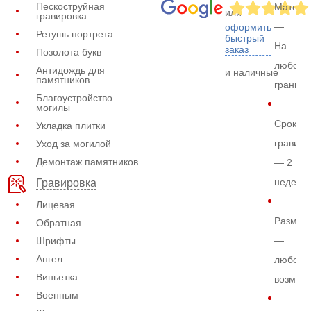
Пескоструйная
Матери
или
гравировка
—
оформить
Ретушь портрета
быстрый
На
заказ
Позолота букв
любом
Антидождь для
и наличные
памятников
граните
Благоустройство
могилы
Срок
Укладка плитки
гравиро
Уход за могилой
Демонтаж памятников
— 2
недели
Гравировка
Лицевая
Размер
Обратная
—
Шрифты
Ангел
любой
Виньетка
возмож
Военным