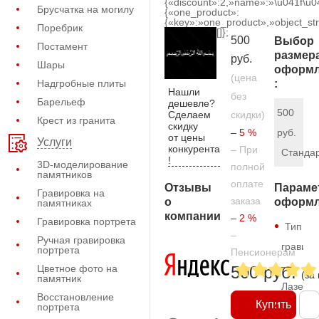
{«discount»:2,»name»:»\u041f\u
Брусчатка на могилу
{«one_product»:
{«key»:»one_product»,»object_str
Поребрик
[]};
500
Выбор
Постамент
размер
руб.
Шары
оформл
(цена
Надгробные плиты
:
Нашли
без
Барельеф
дешевле?
500
Сделаем
скидки)
Крест из гранита
скидку
– 5 %
руб.
от цены
Услуги
конкурента
– При
Станда
!
3D-моделирование
полной
памятников
оплате
Отзывы
Параме
Гравировка на
заказа
о
оформл
памятниках
компании
– 2 %
Гравировка портрета
Тип
–
Ручная гравировка
гравиро
портрета
Пенсионерам
—
Цветное фото на
500 руб.
(за
памятник
Лазерн
Восстановление
Купить
портрета