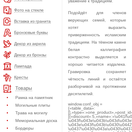
уважение к традициям.
Фото на стекле
Подойдёт для членов
верующих семей, которые
Вставка из гранита
хотят выразить
Бронзовые буквы
приверженность исламским
традициям. На тёмном камне
Декор из акрила
белая каллиграфия
Декор из бронзы
контрастно выделяется и
хорошо читается издалека.
Лампада
Гравировка сохраняет
Кресты
чёткость линий и остаётся
разборчивой на протяжении
Товары
десятилетий.
Рамка на памятник
window.conf_obj =
Могильные плиты
{«table_data»:
[],»type»:»one_product»,»post_id
Трава на могилу
[{«discount»:5,»name»:»\u041f\u
Мемориальная доска
\u043f\u043e\u043b\u043d\u043e
\u043e\u043f\u043b\u0430\u0442
Бордюры
\u0437\u0430\u043a\u0430\u0437