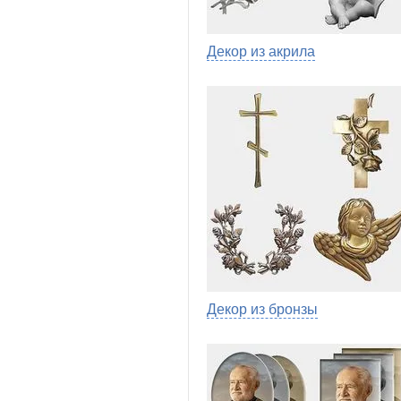
Декор из акрила
Декор из бронзы