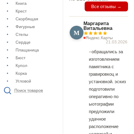
Книга
Все отзывы →
Крест
Скорбящая
Маргарита
Фигурные
Витальевна
М
Стелы
Яндекс.Карты
21.03.2026
Сердце
Плащаница
обращались за
Бюст
изготовлением
Купол
памятника с
Корка
гравировкоц и
Угловой
установкой. эскиз
подготовили
Поиск товаров
оперативно по
ыотографии
предложили
удачное
расположение
надписей и