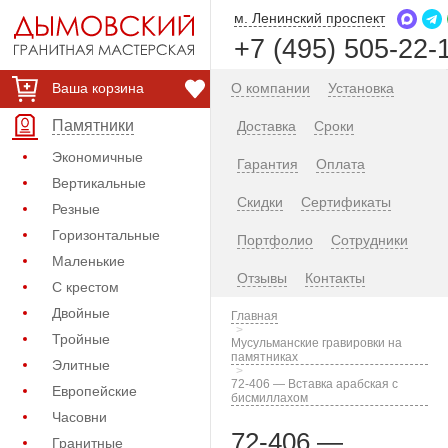
м. Ленинский проспект
+7 (495) 505-22-
Ваша корзина
О компании
Установка
Памятники
Доставка
Сроки
Экономичные
Гарантия
Оплата
Вертикальные
Скидки
Сертификаты
Резные
Горизонтальные
Портфолио
Сотрудники
Маленькие
Отзывы
Контакты
С крестом
Двойные
Главная
Тройные
Мусульманские гравировки на
памятниках
Элитные
72-406 — Вставка арабская с
Европейские
бисмиллахом
Часовни
72-406 —
Гранитные