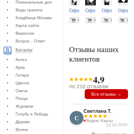
Поминальные дни
Виды гранита
Оформление
Оформление
Оформление
Оформ
на памятник
на памятник
на памятник
на пам
Кладбища Москвы
5.600 ру
1.9
Купить
Купить
-7%
Купить
-7%
Куп
-7
(72-602)
(73-438)
(72-828)
(73-156
Карта сайта
Вакансии
Вопрос - Ответ
Отзывы наших
Каталог
клиентов
Ангел
Арка
Гитара
4,9
Цветок
по 216 отзывам
Свеча
Все отзывы →
Птица
Журавли
Светлана Т.
Голубь и Лебедь
С
Яндекс.Карты
Дерево
13.10.2020
Волна