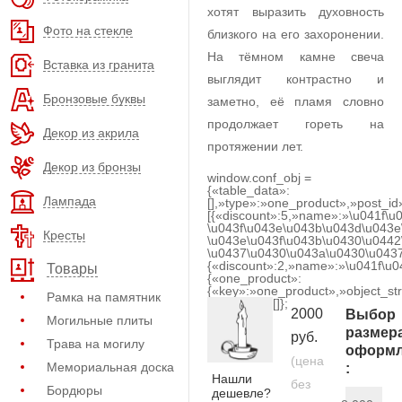
хотят выразить духовность
Фото на стекле
близкого на его захоронении.
На тёмном камне свеча
Вставка из гранита
выглядит контрастно и
Бронзовые буквы
заметно, её пламя словно
продолжает гореть на
Декор из акрила
протяжении лет.
Декор из бронзы
window.conf_obj =
{«table_data»:
Лампада
[],»type»:»one_product»,»post_id
[{«discount»:5,»name»:»\u041f\u
\u043f\u043e\u043b\u043d\u043e
Кресты
\u043e\u043f\u043b\u0430\u0442
\u0437\u0430\u043a\u0430\u0437
{«discount»:2,»name»:»\u041f\u
Товары
{«one_product»:
{«key»:»one_product»,»object_str
Рамка на памятник
[]};
2000
Выбор
Могильные плиты
размер
руб.
Трава на могилу
оформл
(цена
Мемориальная доска
:
Нашли
без
Бордюры
дешевле?