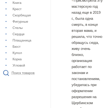
Присмотрела эту
Книга
мастерскую год
Крест
назад еще в 2019
Скорбящая
г., была одна
Фигурные
смерть, в конце
Стелы
вторая мама, и
Сердце
решила, что точно
Плащаница
обращусь сюда,
Бюст
живу очень
Купол
близко,
Корка
организация
Угловой
работает по
законам и
Поиск товаров
постановлениям,
убедилась при
оформлении
разрешения на
Щербинском