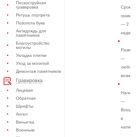
Пескоструйная
гравировка
Срок
Ретушь портрета
гравиро
Позолота букв
— 2
Антидождь для
недели
памятников
Благоустройство
могилы
Размер
Укладка плитки
—
Уход за могилой
любой
Демонтаж памятников
возмож
Гравировка
Лицевая
Наличи
Обратная
—
Шрифты
Всегда
Ангел
в
Виньетка
наличи
Военным