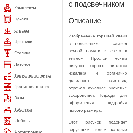
с подсвечником
Комплексы
Цоколя
Описание
Ограды
Изображение горящей свечи
Цветники
в подсвечнике — символ
вечной памяти и света в
Столики
тёмном. Простой, ясный
Лавочки
рисунок хорошо читается
издалека и органично
Тротуарная плитка
дополняет памятник,
Гранитная плитка
отражая духовное значение
захоронения. Подходит для
Вазы
оформления надгробия
Таблички
любого размера.
Щебень
Этот рисунок подойдёт
верующим людям, которые
Фотокерамика