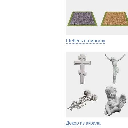
Щебень на могилу
Декор из акрила