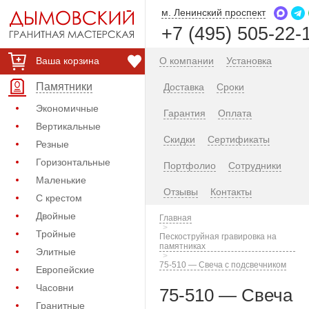
м. Ленинский проспект
+7 (495) 505-22-
Ваша корзина
О компании
Установка
Памятники
Доставка
Сроки
Экономичные
Гарантия
Оплата
Вертикальные
Скидки
Сертификаты
Резные
Горизонтальные
Портфолио
Сотрудники
Маленькие
Отзывы
Контакты
С крестом
Двойные
Главная
Тройные
Пескоструйная гравировка на
памятниках
Элитные
75-510 — Свеча с подсвечником
Европейские
Часовни
75-510 — Свеча
Гранитные