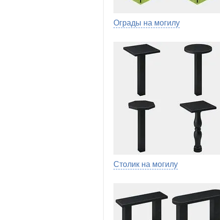
Ограды на могилу
Столик на могилу