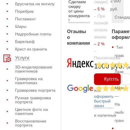
2.000
Сделаем
скидки)
Брусчатка на могилу
скидку
– 5 %
руб.
от цены
Поребрик
конкурента
– При
Станда
Постамент
!
полной
Шары
оплате
Отзывы
Параме
Надгробные плиты
заказа
о
оформл
Барельеф
компании
– 2 %
Тип
Крест из гранита
–
гравиро
Пенсионерам
Услуги
—
1900 руб.
3D-моделирование
(
памятников
Лазерн
Гравировка на
Купить
памятниках
Матери
Гравировка портрета
или
—
оформить
Ручная гравировка
быстрый
портрета
На
заказ
Цветное фото на
любом
памятник
и наличные
граните
Восстановление
портрета