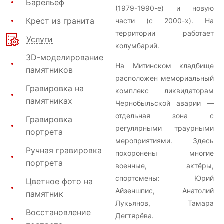
Барельеф
(1979-1990-е) и новую
Крест из гранита
части (с 2000-х). На
территории работает
Услуги
колумбарий.
3D-моделирование
На Митинском кладбище
памятников
расположен мемориальный
Гравировка на
комплекс ликвидаторам
памятниках
Чернобыльской аварии —
отдельная зона с
Гравировка
регулярными траурными
портрета
мероприятиями. Здесь
Ручная гравировка
похоронены многие
портрета
военные, актёры,
спортсмены: Юрий
Цветное фото на
Айзеншпис, Анатолий
памятник
Лукьянов, Тамара
Восстановление
Дегтярёва.