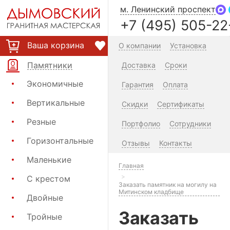
м. Ленинский проспект
+7 (495) 505-22
Ваша корзина
О компании
Установка
Памятники
Доставка
Сроки
Экономичные
Гарантия
Оплата
Вертикальные
Скидки
Сертификаты
Резные
Портфолио
Сотрудники
Горизонтальные
Отзывы
Контакты
Маленькие
Главная
С крестом
Заказать памятник на могилу на
Митинском кладбище
Двойные
Заказать
Тройные