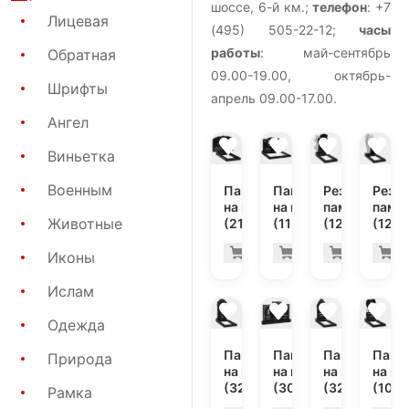
шоссе, 6-й км.;
телефон
: +7
Лицевая
(495) 505-22-12;
часы
работы
: май-сентябрь
Обратная
09.00-19.00, октябрь-
Шрифты
апрель 09.00-17.00.
Ангел
Виньетка
Военным
Памятник
Памятник
Резной
Резн
на могилу
на могилу
памятник
памя
Животные
(21-147)
(11-164)
(12-136)
(12-1
34.200 руб
41.
Купить
Купить
Купить
К
-7%
-7%
Иконы
Ислам
Одежда
Памятник
Памятник
Памятник
Памя
Природа
на могилу
на могилу
на могилу
на мо
(32-134)
(30-184)
(32-118)
(10-8
Рамка