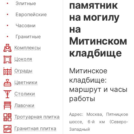
памятник
Элитные
на могилу
Европейские
Часовни
на
Гранитные
Митинском
Комплексы
кладбище
Цоколя
Митинское
Ограды
кладбище:
Цветники
маршрут и часы
Столики
работы
Лавочки
Адрес:
Москва, Пятницкое
Тротуарная плитка
шоссе, 6-й км
(Северо-
Гранитная плитка
Западный