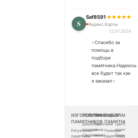
Saf8591
S
Яндекс.Карты
12.01.2024
Спасибо за
помощь в
подборе
памятника.Надеюсь
все будет так как
я заказал
ИЗГОТОВЛЕНИЕ
УСЛУГИ
ПОМОЩЬ
ВЫБОР
БЛАГОУС
ПАМЯТНИКОВ
ПАМЯТНИКА
Демонтаж
Памятники
Цветные
памятников
на
памятники
Ритуальные
Размеры
Оформление
заказ
Виды
памятники
памятников