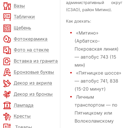
административный округ
Вазы
(СЗАО), район Митино).
Таблички
Как доехать:
Щебень
«Митино»
Фотокерамика
(Арбатско-
Покровская линия)
Фото на стекле
— автобус 743 (15
Вставка из гранита
мин)
Бронзовые буквы
«Пятницкое шоссе»
— автобус 741, 838
Декор из акрила
(15-20 минут)
Декор из бронзы
Личным
транспортом — по
Лампада
Пятницкому или
Кресты
Волоколамскому
Товары