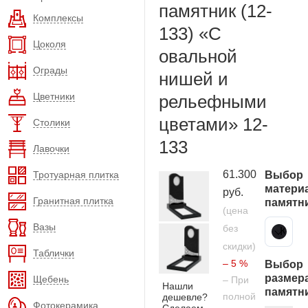
памятник (12-
Комплексы
133) «С
Цоколя
овальной
Ограды
нишей и
Цветники
рельефными
цветами» 12-
Столики
133
Лавочки
61.300
Тротуарная плитка
Выбор
матери
руб.
Гранитная плитка
памятн
(цена
Вазы
без
Карельский гранит
скидки)
Таблички
– 5 %
Выбор
размер
Щебень
– При
Нашли
памятн
полной
дешевле?
Фотокерамика
Сделаем