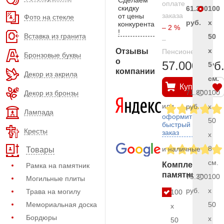
оплате
скидку
61.300
100
заказа
от цены
Фото на стекле
руб.
x
конкурента
– 2 %
!
Вставка из гранита
50
–
x
Отзывы
Пенсионерам
Бронзовые буквы
о
57.000 руб
5
компании
Декор из акрила
см.
Купить
71.800
100
Декор из бронзы
или
руб.
x
Лампада
оформить
50
быстрый
Кресты
заказ
x
8
и наличные
Товары
см.
Комплект
Рамка на памятник
памятника
75.300
100
Могильные плиты
руб.
x
Трава на могилу
100
Мемориальная доска
50
x
Бордюры
x
50