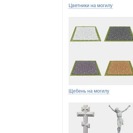
Цветники на могилу
Щебень на могилу