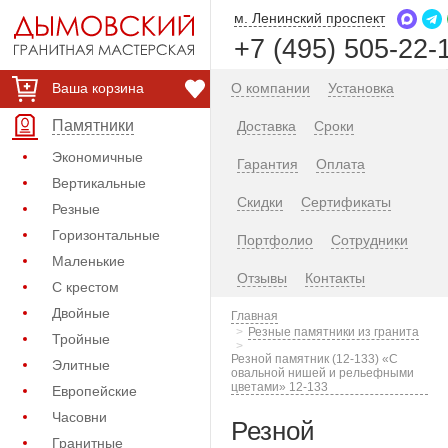
м. Ленинский проспект
+7 (495) 505-22-
Ваша корзина
О компании
Установка
Памятники
Доставка
Сроки
Экономичные
Гарантия
Оплата
Вертикальные
Скидки
Сертификаты
Резные
Горизонтальные
Портфолио
Сотрудники
Маленькие
Отзывы
Контакты
С крестом
Двойные
Главная
Резные памятники из гранита
Тройные
Резной памятник (12-133) «С
Элитные
овальной нишей и рельефными
цветами» 12-133
Европейские
Часовни
Резной
Гранитные