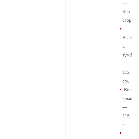
—
Все
сторон
Высота
с
тумбой
—
112
см.
Вес
комплек
—
115
кг.