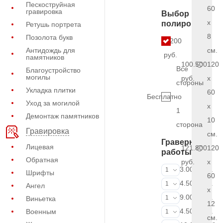
Пескоструйная
60
гравировка
Выбор
x
полировки
Ретушь портрета
8
Позолота букв
9.200
Антидождь для
см.
руб.
памятников
100.500
120
Все
Благоустройство
могилы
руб.
x
стороны
Укладка плитки
60
Бесплатно
Уход за могилой
x
1
Демонтаж памятников
10
сторона
Гравировка
см.
Граверные
Лицевая
121.800
120
работы
Обратная
руб.
x
ФИО и даты (
3.000 руб.
1
Шрифты
60
ФИО и даты (
4.500 руб.
1
Ангел
x
ФИО и даты (
9.000 руб.
1
Виньетка
12
Портрет (Грав
4.500 руб.
Военным
1
см.