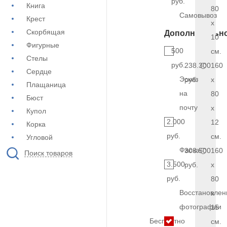
руб.
Книга
80
Самовывоз
Крест
x
Скорбящая
Дополнительн
10
Фигурные
500
см.
Стелы
руб.
238.300
160
Сердце
Эскиз
руб.
x
Плащаница
на
80
Бюст
почту
x
Купол
2.000
12
Корка
руб.
см.
Угловой
Фаска
303.500
160
Поиск товаров
3.500
руб.
x
руб.
80
Восстановлен
x
фотографии
15
Бесплатно
см.