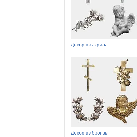
Декор из акрила
Декор из бронзы