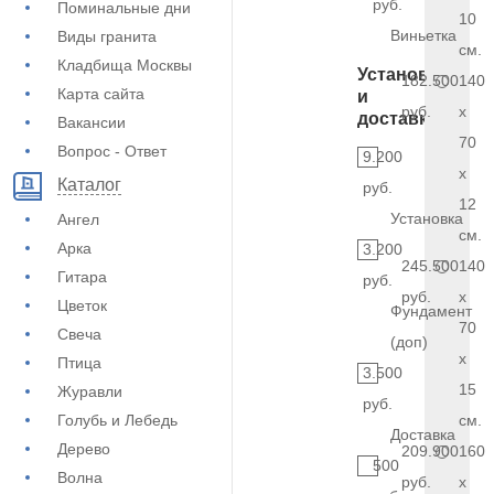
руб.
Поминальные дни
10
Виньетка
Виды гранита
см.
Кладбища Москвы
Установка
182.500
140
Карта сайта
и
руб.
x
доставка
Вакансии
70
Вопрос - Ответ
9.200
x
Каталог
руб.
12
Установка
Ангел
см.
Арка
3.200
245.500
140
Гитара
руб.
руб.
x
Цветок
Фундамент
70
Свеча
(доп)
x
Птица
3.500
15
Журавли
руб.
Голубь и Лебедь
см.
Доставка
Дерево
209.900
160
500
Волна
руб.
x