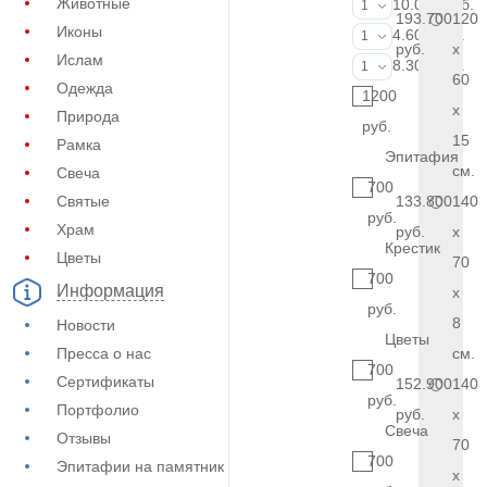
Животные
Портрет (Ручн
10.000 руб.
1
193.700
120
Иконы
Фотокерамик
4.600 руб.
1
руб.
x
Ислам
Фото на стекл
8.300 руб.
1
60
Одежда
1200
x
Природа
руб.
15
Рамка
Эпитафия
см.
Свеча
700
Святые
133.800
140
руб.
Храм
руб.
x
Крестик
Цветы
70
700
Информация
x
руб.
8
Новости
Цветы
Пресса о нас
см.
700
Сертификаты
152.900
140
руб.
Портфолио
руб.
x
Свеча
Отзывы
70
700
Эпитафии на памятник
x