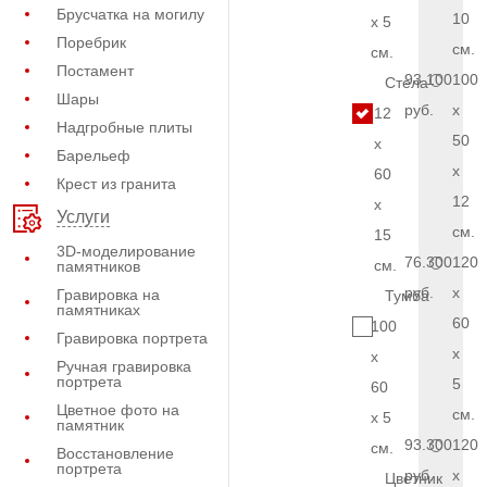
Брусчатка на могилу
10
x 5
Поребрик
см.
см.
Постамент
93.100
100
Стела
Шары
руб.
x
12
Надгробные плиты
50
x
Барельеф
x
60
Крест из гранита
12
x
Услуги
см.
15
3D-моделирование
76.300
120
см.
памятников
руб.
x
Гравировка на
Тумба
памятниках
60
100
Гравировка портрета
x
x
Ручная гравировка
портрета
5
60
Цветное фото на
см.
x 5
памятник
93.300
120
см.
Восстановление
портрета
руб.
x
Цветник