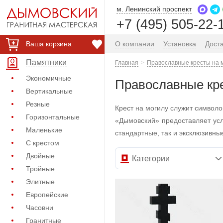
м. Ленинский проспект
+7 (495) 505-22-
Ваша корзина
О компании
Установка
Дост
Памятники
Главная
Православные кресты на 
Экономичные
Православные кр
Вертикальные
Резные
Крест на могилу служит символ
Горизонтальные
«Дымовский» предоставляет усл
Маленькие
стандартные, так и эксклюзивн
С крестом
Двойные
Категории
Тройные
Элитные
Европейские
Часовни
Гранитные