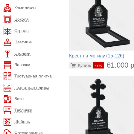
Комплексы
Цоколя
Ограды
Цветники
Столики
Крест на могилу (15-126)
61.000 р
Лавочки
Купить
-7%
Тротуарная плитка
Гранитная плитка
Вазы
Таблички
Щебень
Фотокерамика