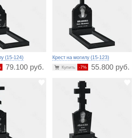
у (15-124)
Крест на могилу (15-123)
79.100 руб.
55.800 руб.
%
Купить
-7%