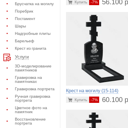
56.100 р
Купить
-7%
Брусчатка на могилу
Поребрик
Постамент
Шары
Надгробные плиты
Барельеф
Крест из гранита
Услуги
3D-моделирование
памятников
Гравировка на
памятниках
Гравировка портрета
Крест на могилу (15-114)
Ручная гравировка
60.100 р
Купить
-7%
портрета
Цветное фото на
памятник
Восстановление
портрета