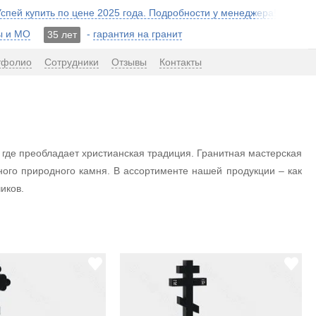
 Успей купить по цене 2025 года. Подробности у менеджера!
ы и МО
-
гарантия на гранит
35 лет
тфолио
Сотрудники
Отзывы
Контакты
 где преобладает христианская традиция. Гранитная мастерская
ного природного камня. В ассортименте нашей продукции – как
иков.