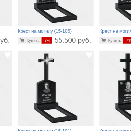
Крест на могилу (15-105)
Крест на могил
уб.
55.500 руб.
Купить
-7%
Купить
-7