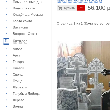
Крест на могилу (15-102)
Поминальные дни
56.100 р
Купить
-7%
Виды гранита
Кладбища Москвы
Карта сайта
Страница 1 из 1 (Количество това
Вакансии
Вопрос - Ответ
Каталог
Ангел
Арка
Гитара
Цветок
Свеча
Птица
Журавли
Голубь и Лебедь
Дерево
Волна