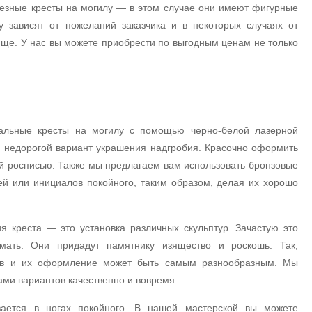
резные кресты на могилу — в этом случае они имеют фигурные
у зависят от пожеланий заказчика и в некоторых случаях от
ище. У нас вы можете приобрести по выгодным ценам не только
альные кресты на могилу с помощью черно-белой лазерной
и недорогой вариант украшения надгробия. Красочно оформить
й росписью. Также мы предлагаем вам использовать бронзовые
ей или инициалов покойного, таким образом, делая их хорошо
я креста — это установка различных скульптур. Зачастую это
мать. Они придадут памятнику изящество и роскошь. Так,
тов и их оформление может быть самым разнообразным. Мы
ми вариантов качественно и вовремя.
вается в ногах покойного. В нашей мастерской вы можете