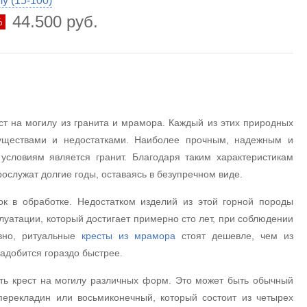
у (15-100)
44.500 руб.
%
ст на могилу из гранита и мрамора. Каждый из этих природных
уществами и недостатками. Наиболее прочным, надежным и
словиям является гранит. Благодаря таким характеристикам
ослужат долгие годы, оставаясь в безупречном виде.
к в обработке. Недостатком изделий из этой горной породы
луатации, который достигает примерно сто лет, при соблюдении
овно, ритуальные
кресты из мрамора
стоят дешевле, чем из
надобится гораздо быстрее.
ть крест на могилу различных форм. Это может быть обычный
перекладин или восьмиконечный, который состоит из четырех