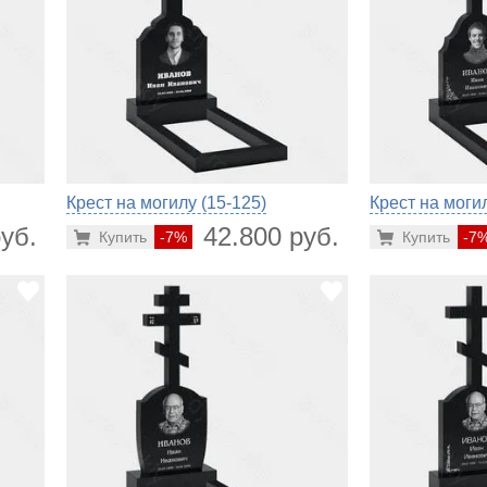
Крест на могилу (15-125)
Крест на могил
уб.
42.800 руб.
Купить
-7%
Купить
-7