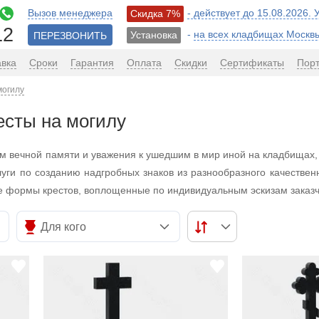
Вызов менеджера
- действует до 15.08.2026.
Скидка 7%
12
-
на всех кладбищах Москв
Установка
ПЕРЕЗВОНИТЬ
авка
Сроки
Гарантия
Оплата
Скидки
Сертификаты
Пор
могилу
есты на могилу
ом вечной памяти и уважения к ушедшим в мир иной на кладбищах,
уги по созданию надгробных знаков из разнообразного качествен
ые формы крестов, воплощенные по индивидуальным эскизам заказч
Для кого