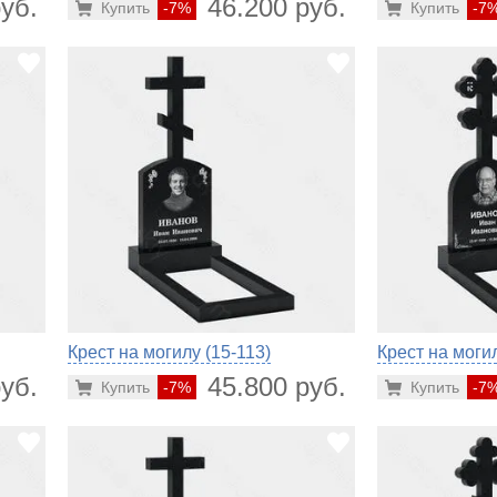
уб.
46.200 руб.
Купить
-7%
Купить
-7
Крест на могилу (15-113)
Крест на могил
уб.
45.800 руб.
Купить
-7%
Купить
-7