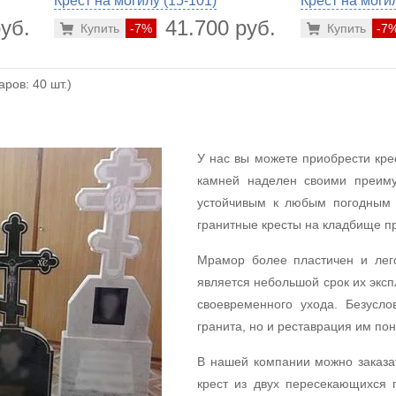
Крест на могилу (15-101)
Крест на могил
уб.
41.700 руб.
Купить
-7%
Купить
-7
ров: 40 шт.)
У нас вы можете приобрести кре
камней наделен своими преим
устойчивым к любым погодным у
гранитные кресты на кладбище пр
Мрамор более пластичен и лего
является небольшой срок их эксп
своевременного ухода. Безусл
гранита, но и реставрация им по
В нашей компании можно заказа
крест из двух пересекающихся 