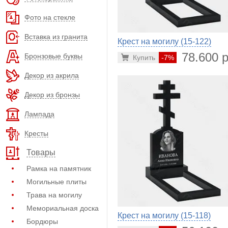
Фото на стекле
Вставка из гранита
Крест на могилу (15-122)
78.600 р
Бронзовые буквы
Купить
-7%
Декор из акрила
Декор из бронзы
Лампада
Кресты
Товары
Рамка на памятник
Могильные плиты
Трава на могилу
Мемориальная доска
Крест на могилу (15-118)
Бордюры