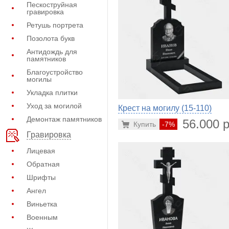
Пескоструйная
гравировка
Ретушь портрета
Позолота букв
Антидождь для
памятников
Благоустройство
могилы
Укладка плитки
Уход за могилой
Крест на могилу (15-110)
Демонтаж памятников
56.000 р
Купить
-7%
Гравировка
Лицевая
Обратная
Шрифты
Ангел
Виньетка
Военным