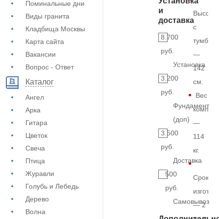
Установка
Поминальные дни
и
Высота
Виды гранита
доставка
с
Кладбища Москвы
8.700
тумбой
Карта сайта
руб.
Вакансии
—
Установка
Вопрос - Ответ
142
3.200
см.
Каталог
руб.
Вес
Ангел
Фундамент
комплек
Арка
(доп)
Гитара
—
3.500
Цветок
114
руб.
Свеча
кг.
Доставка
Птица
Журавли
500
Срок
Голубь и Лебедь
руб.
изготов
Дерево
Самовывоз
— 2
Волна
Дополнительн
недели