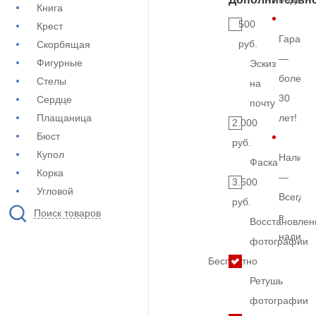
Книга
500
Крест
Гарант
руб.
Скорбящая
—
Фигурные
Эскиз
более
Стелы
на
30
Сердце
почту
Плащаница
лет!
2.000
Бюст
руб.
Купол
Наличи
Фаска
Корка
—
3.500
Угловой
Всегда
руб.
Поиск товаров
в
Восстановлен
наличи
фотографии
Бесплатно
Ретушь
фотографии