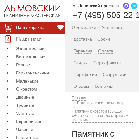
м. Ленинский проспект
+7 (495) 505-22-
Ваша корзина
О компании
Установка
Памятники
Доставка
Сроки
Экономичные
Гарантия
Оплата
Вертикальные
Скидки
Сертификаты
Резные
Горизонтальные
Портфолио
Сотрудники
Маленькие
Отзывы
Контакты
С крестом
Двойные
Главная
Памятник крест на могилу
Тройные
Памятник с крестом (15-115)
Элитные
«Вертикальная стела с прямым
крестом»
Европейские
Часовни
Памятник с
Гранитные