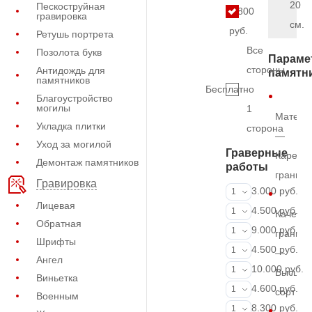
20
Пескоструйная
6.800
гравировка
см.
руб.
Ретушь портрета
Все
Позолота букв
Параме
стороны
Антидождь для
памятн
памятников
Бесплатно
Благоустройство
могилы
1
Матери
Укладка плитки
сторона
—
Уход за могилой
Граверные
Карельс
Демонтаж памятников
работы
гранит
Гравировка
ФИО и даты (
3.000 руб.
1
Лицевая
ФИО и даты (
4.500 руб.
1
Качеств
Обратная
ФИО и даты (
9.000 руб.
1
гранита
Шрифты
Портрет (Грав
4.500 руб.
1
—
Ангел
Портрет (Ручн
10.000 руб.
1
Высший
Виньетка
Фотокерамик
4.600 руб.
1
сорт
Военным
Фото на стекл
8.300 руб.
1