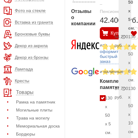
50
–
Фото на стекле
x
Отзывы
Пенсионерам
о
42.400 руб
5
Вставка из гранита
компании
см.
Купить
Бронзовые буквы
54.200
130
или
руб.
x
Декор из акрила
оформить
50
быстрый
Декор из бронзы
заказ
x
Лампада
8
и наличные
см.
Кресты
Комплект
памятника
57.700
130
Товары
руб.
x
130
Рамка на памятник
50
x
Могильные плиты
x
50
Трава на могилу
10
x 5
Мемориальная доска
см.
см.
Бордюры