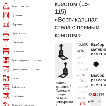
крестом (15-
Комплексы
115)
Цоколя
«Вертикальная
Ограды
стела с прямым
Цветники
крестом»
Столики
45.600
Выбор
матери
руб.
Лавочки
памятн
(цена
Тротуарная плитка
без
Карельский гранит
Гранитная плитка
скидки)
– 5 %
Выбор
Вазы
размер
– При
Нашли
памятн
полной
дешевле?
Таблички
Сделаем
оплате
скидку
45.600
130
Щебень
заказа
от цены
руб.
x
конкурента
– 2 %
Фотокерамика
!