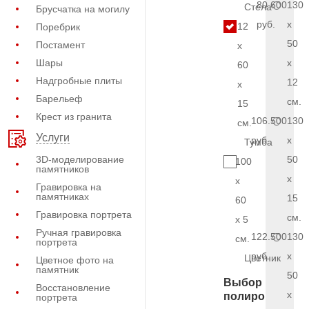
80.600
130
Стела
Брусчатка на могилу
руб.
x
12
Поребрик
50
Постамент
x
Шары
x
60
Надгробные плиты
12
x
Барельеф
см.
15
Крест из гранита
106.500
130
см.
Услуги
руб.
x
Тумба
3D-моделирование
50
100
памятников
x
x
Гравировка на
памятниках
15
60
Гравировка портрета
см.
x 5
Ручная гравировка
122.500
130
см.
портрета
руб.
x
Цветник
Цветное фото на
памятник
50
Выбор
Восстановление
x
полировки
портрета