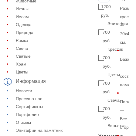
Животные
1200
Размер
Иконы
руб.
Ислам
креста
Эпитафия
Одежда
—
700
Природа
70х40х
Рамка
руб.
см.
Свеча
Крестик
Святые
700
Важно
Храм
руб.
—
Цветы
Цветы
составн
Информация
700
памятн
Новости
руб.
Пресса о нас
Свеча
Полиро
Сертификаты
700
—
Портфолио
руб.
Все
Отзывы
Виньетка
сторон
Эпитафии на памятник