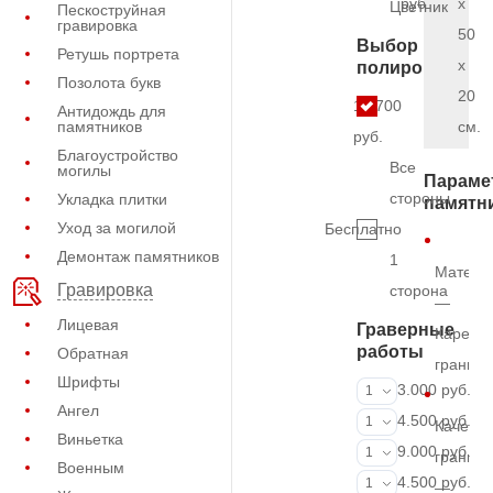
руб.
x
Цветник
Пескоструйная
гравировка
50
Выбор
Ретушь портрета
x
полировки
Позолота букв
20
12.700
Антидождь для
памятников
см.
руб.
Благоустройство
Все
могилы
Параме
стороны
Укладка плитки
памятн
Уход за могилой
Бесплатно
Демонтаж памятников
1
Матери
Гравировка
сторона
—
Лицевая
Граверные
Карельс
работы
Обратная
гранит
Шрифты
ФИО и даты (
3.000 руб.
1
Ангел
ФИО и даты (
4.500 руб.
1
Качеств
Виньетка
ФИО и даты (
9.000 руб.
1
гранита
Военным
Портрет (Грав
4.500 руб.
1
—