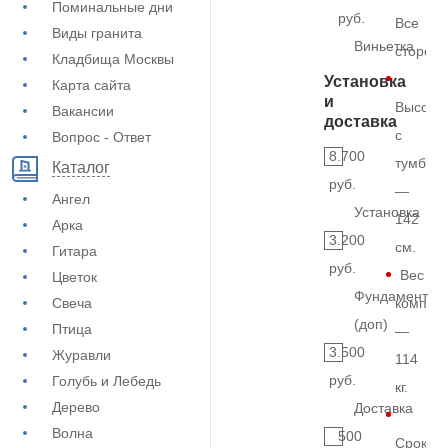
Поминальные дни
руб.
Все
Виды гранита
Виньетка
сторон
Кладбища Москвы
Установка
Карта сайта
и
Высота
Вакансии
доставка
с
Вопрос - Ответ
8.700
тумбой
Каталог
руб.
—
Ангел
Установка
142
Арка
3.200
см.
Гитара
руб.
Вес
Цветок
Фундамент
Свеча
комплек
(доп)
Птица
—
3.500
Журавли
114
руб.
Голубь и Лебедь
кг.
Дерево
Доставка
Волна
500
Срок