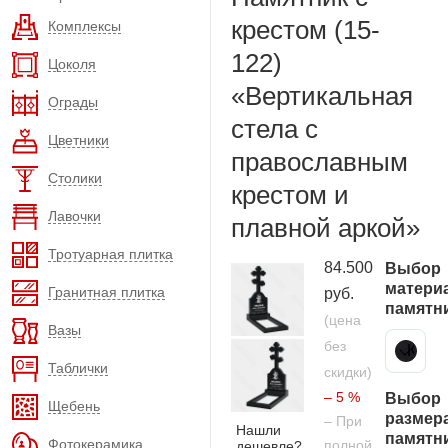
крестом (15-
Комплексы
122)
Цоколя
«Вертикальная
Ограды
стела с
Цветники
православным
Столики
крестом и
Лавочки
плавной аркой»
Тротуарная плитка
84.500
Выбор
матери
Гранитная плитка
руб.
памятн
(цена
Вазы
без
Карельский гранит
Таблички
скидки)
– 5 %
Выбор
Щебень
размер
– При
Нашли
памятн
Фотокерамика
полной
дешевле?