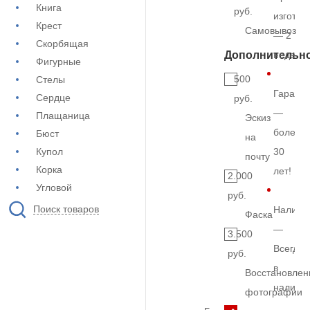
Книга
руб.
изготов
Крест
Самовывоз
— 2
Скорбящая
Дополнительн
недели
Фигурные
500
Стелы
Гарант
Сердце
руб.
—
Плащаница
Эскиз
более
Бюст
на
Купол
30
почту
Корка
лет!
2.000
Угловой
руб.
Поиск товаров
Наличи
Фаска
—
3.500
Всегда
руб.
в
Восстановлен
наличи
фотографии