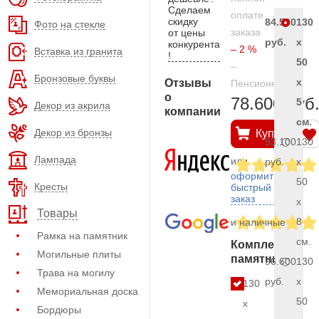
Сделаем
оплате
скидку
84.500
130
Фото на стекле
заказа
от цены
руб.
x
конкурента
– 2 %
Вставка из гранита
!
50
–
Бронзовые буквы
x
Отзывы
Пенсионерам
о
78.600 руб
5
Декор из акрила
компании
см.
Декор из бронзы
Купить
93.100
130
Лампада
или
руб.
x
оформить
50
Кресты
быстрый
заказ
x
Товары
8
и наличные
Рамка на памятник
см.
Комплект
Могильные плиты
памятника
96.600
130
Трава на могилу
руб.
x
130
Мемориальная доска
50
x
Бордюры