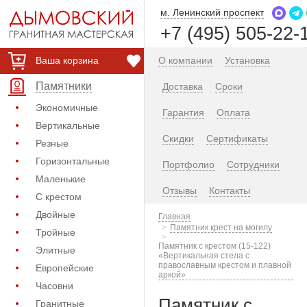
м. Ленинский проспект
+7 (495) 505-22-
Ваша корзина
О компании
Установка
Памятники
Доставка
Сроки
Экономичные
Гарантия
Оплата
Вертикальные
Скидки
Сертификаты
Резные
Горизонтальные
Портфолио
Сотрудники
Маленькие
Отзывы
Контакты
С крестом
Двойные
Главная
Памятник крест на могилу
Тройные
Памятник с крестом (15-122)
Элитные
«Вертикальная стела с
православным крестом и плавной
Европейские
аркой»
Часовни
Памятник с
Гранитные