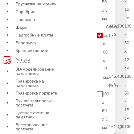
x
50
Брусчатка на могилу
10
x 5
Поребрик
см.
см.
Постамент
119.500
130
Стела
Шары
руб.
x
Надгробные плиты
12
Барельеф
50
x
Крест из гранита
x
60
12
Услуги
x
см.
15
3D-моделирование
памятников
145.400
130
см.
Гравировка на
руб.
x
памятниках
Тумба
Гравировка портрета
50
100
Ручная гравировка
x
x
портрета
15
60
Цветное фото на
памятник
см.
x 5
Восстановление
161.400
130
см.
портрета