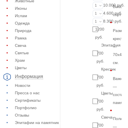
Животные
Портрет (Ручн
10.000 руб.
1
Высший
Иконы
Фотокерамик
4.600 руб.
1
сорт
Ислам
Фото на стекл
8.300 руб.
1
Одежда
1200
Природа
Размер
руб.
Рамка
креста
Эпитафия
Свеча
—
Святые
700
70х40х
Храм
руб.
см.
Цветы
Крестик
Информация
700
Важно
руб.
Новости
—
Пресса о нас
Цветы
составн
Сертификаты
700
памятн
Портфолио
руб.
Отзывы
Свеча
Полиро
Эпитафии на памятник
700
—