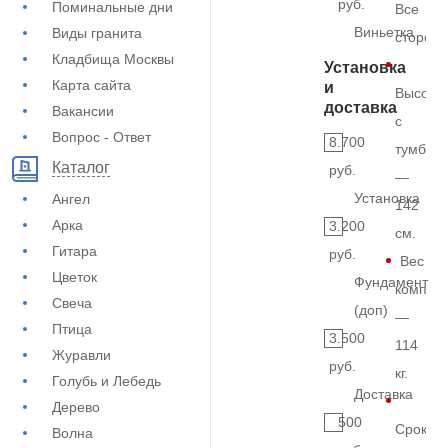
руб.
Поминальные дни
Все
Виньетка
Виды гранита
сторон
Кладбища Москвы
Установка
Карта сайта
и
Высота
доставка
Вакансии
с
Вопрос - Ответ
8.700
тумбой
Каталог
руб.
—
Установка
Ангел
142
Арка
3.200
см.
Гитара
руб.
Вес
Цветок
Фундамент
комплек
Свеча
(доп)
—
Птица
3.500
114
Журавли
руб.
кг.
Голубь и Лебедь
Доставка
Дерево
500
Срок
Волна