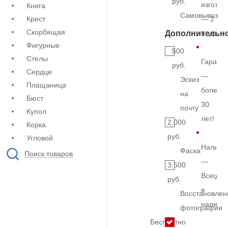
руб.
изготов
Книга
Самовывоз
Крест
— 2
Скорбящая
Дополнительн
недели
Фигурные
500
Стелы
Гарант
руб.
Сердце
—
Эскиз
Плащаница
более
на
Бюст
30
почту
Купол
лет!
2.000
Корка
руб.
Угловой
Наличи
Фаска
Поиск товаров
—
3.500
Всегда
руб.
в
Восстановлен
наличи
фотографии
Бесплатно