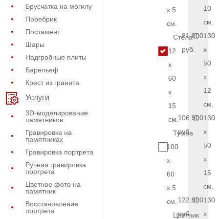
Брусчатка на могилу
10
x 5
Поребрик
см.
см.
Постамент
81.000
130
Стела
Шары
руб.
x
12
Надгробные плиты
50
x
Барельеф
x
60
Крест из гранита
12
x
Услуги
см.
15
3D-моделирование
106.900
130
см.
памятников
руб.
x
Гравировка на
Тумба
памятниках
50
100
Гравировка портрета
x
x
Ручная гравировка
портрета
15
60
Цветное фото на
см.
x 5
памятник
122.900
130
см.
Восстановление
портрета
руб.
x
Цветник