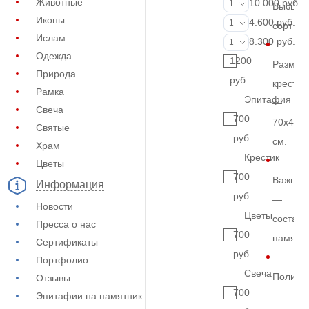
Животные
Портрет (Ручн
10.000 руб.
1
Высший
Иконы
Фотокерамик
4.600 руб.
1
сорт
Ислам
Фото на стекл
8.300 руб.
1
Одежда
1200
Размер
Природа
руб.
креста
Рамка
Эпитафия
—
Свеча
700
70х40х
Святые
руб.
см.
Храм
Крестик
Цветы
700
Важно
Информация
руб.
—
Новости
Цветы
составн
Пресса о нас
700
памятн
Сертификаты
руб.
Портфолио
Свеча
Полиро
Отзывы
700
Эпитафии на памятник
—