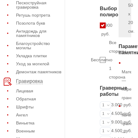
Пескоструйная
50
гравировка
Выбор
x
полировки
Ретушь портрета
20
Позолота букв
6.900
Антидождь для
см.
руб.
памятников
Все
Благоустройство
Параме
могилы
стороны
памятн
Укладка плитки
Бесплатно
Уход за могилой
1
Демонтаж памятников
Матери
сторона
—
Гравировка
Граверные
Карельс
Лицевая
работы
гранит
Обратная
ФИО и даты (
3.000 руб.
1
Шрифты
ФИО и даты (
4.500 руб.
1
Ангел
Качеств
ФИО и даты (
9.000 руб.
1
Виньетка
гранита
Портрет (Грав
4.500 руб.
Военным
1
—