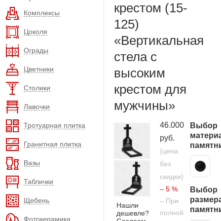
крестом (15-
Комплексы
125)
Цоколя
«Вертикальная
Ограды
стела с
Цветники
высоким
крестом для
Столики
мужчины»
Лавочки
46.000
Тротуарная плитка
Выбор
матери
руб.
Гранитная плитка
памятн
(цена
Вазы
без
Карельский гранит
скидки)
Таблички
– 5 %
Выбор
размер
Щебень
– При
Нашли
памятн
полной
дешевле?
Фотокерамика
Сделаем