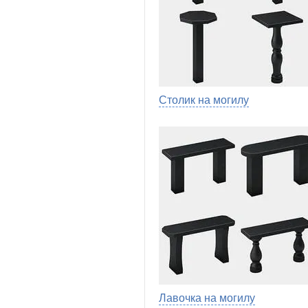
Столик на могилу
Лавочка на могилу