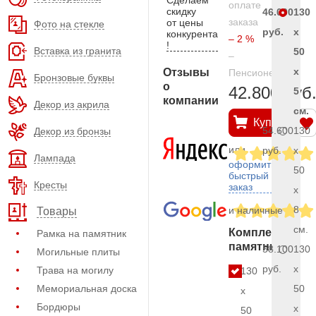
оплате
скидку
46.000
130
заказа
от цены
Фото на стекле
руб.
x
конкурента
– 2 %
!
Вставка из гранита
50
–
x
Отзывы
Пенсионерам
Бронзовые буквы
о
42.800 руб
5
компании
Декор из акрила
см.
Купить
54.600
130
Декор из бронзы
или
руб.
x
Лампада
оформить
50
быстрый
Кресты
заказ
x
8
и наличные
Товары
см.
Комплект
Рамка на памятник
памятника
58.100
130
Могильные плиты
руб.
x
Трава на могилу
130
Мемориальная доска
50
x
Бордюры
x
50