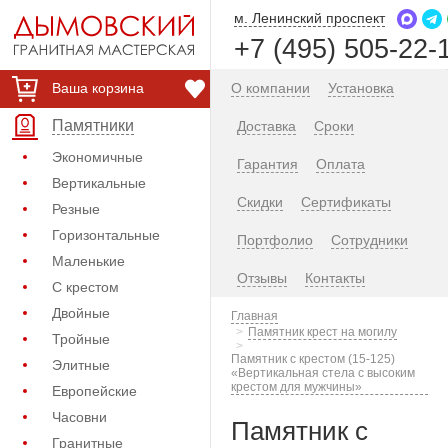
м. Ленинский проспект
+7 (495) 505-22-
Ваша корзина
О компании
Установка
Памятники
Доставка
Сроки
Экономичные
Гарантия
Оплата
Вертикальные
Скидки
Сертификаты
Резные
Горизонтальные
Портфолио
Сотрудники
Маленькие
Отзывы
Контакты
С крестом
Двойные
Главная
Памятник крест на могилу
Тройные
Памятник с крестом (15-125)
Элитные
«Вертикальная стела с высоким
крестом для мужчины»
Европейские
Часовни
Памятник с
Гранитные