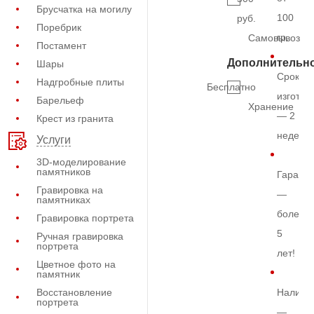
Брусчатка на могилу
100
руб.
Поребрик
гр.
Самовывоз
Постамент
Дополнительн
Шары
Срок
Надгробные плиты
Бесплатно
изготов
Барельеф
Хранение
— 2
Крест из гранита
недели
Услуги
3D-моделирование
памятников
Гарант
Гравировка на
—
памятниках
более
Гравировка портрета
5
Ручная гравировка
портрета
лет!
Цветное фото на
памятник
Восстановление
Наличи
портрета
—