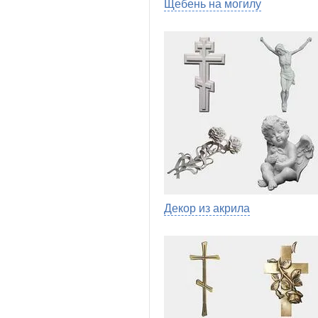
Щебень на могилу
Декор из акрила