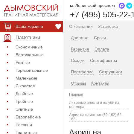
м. Ленинский проспект
+7 (495) 505-22-
Ваша корзина
О компании
Установка
Памятники
Доставка
Сроки
Экономичные
Гарантия
Оплата
Вертикальные
Скидки
Сертификаты
Резные
Горизонтальные
Портфолио
Сотрудники
Маленькие
Отзывы
Контакты
С крестом
Двойные
Главная
Тройные
Литьевые ангелы и голуби из
мрамора
Элитные
Акрил на памятник (62-162) 62-
Европейские
162
Часовни
Акрил на
Гранитные