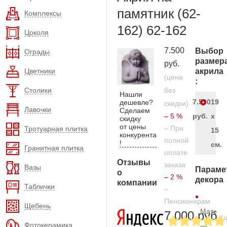
памятник (62-
Комплексы
162) 62-162
Цоколя
7.500
Выбор
Ограды
размер
руб.
Цветники
акрила
(цена
:
Столики
без
Нашли
7.500
19
дешевле?
скидки)
Лавочки
Сделаем
– 5 %
руб.
х
скидку
от цены
– При
Тротуарная плитка
15
конкурента
полной
!
см.
Гранитная плитка
оплате
Отзывы
заказа
Вазы
Параме
о
– 2 %
декора
компании
Таблички
–
Пенсионерам
Щебень
Матери
7.000 руб.
(
Фотокерамика
—