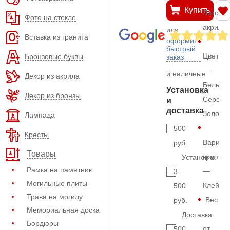
Купить
Литой
Фото на стекле
акрил
или
Вставка из гранита
оформить
быстрый
Цвет
Бронзовые буквы
заказ
—
и наличные
Декор из акрила
Белый,
Установка
Декор из бронзы
Серебр
и
доставка
Золото
Лампада
500
Кресты
Вариан
руб.
Товары
крепле
Установка
Рамка на памятник
—
3
Могильные плиты
Клей
500
Трава на могилу
Вес
руб.
Мемориальная доска
—
Доставка
Бордюры
от
500