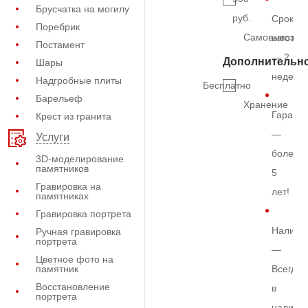
Брусчатка на могилу
руб.
Срок
Поребрик
Самовывоз
изготов
Постамент
— 2
Дополнительн
Шары
недели
Надгробные плиты
Бесплатно
Барельеф
Хранение
Гарант
Крест из гранита
—
Услуги
более
3D-моделирование
памятников
5
Гравировка на
лет!
памятниках
Гравировка портрета
Наличи
Ручная гравировка
портрета
—
Цветное фото на
памятник
Всегда
Восстановление
в
портрета
наличи