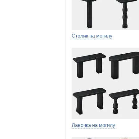
Столик на могилу
Лавочка на могилу