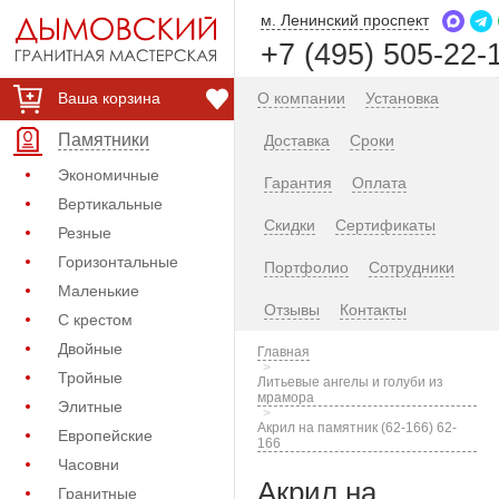
м. Ленинский проспект
+7 (495) 505-22-
Ваша корзина
О компании
Установка
Памятники
Доставка
Сроки
Экономичные
Гарантия
Оплата
Вертикальные
Скидки
Сертификаты
Резные
Горизонтальные
Портфолио
Сотрудники
Маленькие
Отзывы
Контакты
С крестом
Двойные
Главная
Тройные
Литьевые ангелы и голуби из
мрамора
Элитные
Акрил на памятник (62-166) 62-
Европейские
166
Часовни
Акрил на
Гранитные