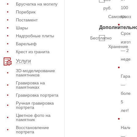
Брусчатка на могилу
100
руб.
Поребрик
гр.
Самовывоз
Постамент
Дополнительн
Шары
Срок
Надгробные плиты
Бесплатно
изготов
Барельеф
Хранение
— 2
Крест из гранита
недели
Услуги
3D-моделирование
памятников
Гарант
Гравировка на
—
памятниках
более
Гравировка портрета
5
Ручная гравировка
портрета
лет!
Цветное фото на
памятник
Восстановление
Наличи
портрета
—