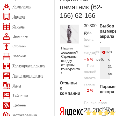
памятник (62-
Комплексы
166) 62-166
Цоколя
30.300
Выбор
Ограды
размер
руб.
Цветники
акрила
(цена
:
Столики
без
Нашли
30.300
73
дешевле?
скидки)
Лавочки
Сделаем
– 5 %
руб.
х
скидку
от цены
– При
Тротуарная плитка
21
конкурента
полной
!
см.
Гранитная плитка
оплате
Отзывы
заказа
Вазы
Параме
о
– 2 %
декора
компании
Таблички
–
Пенсионерам
Щебень
Матери
28.200 руб
Фотокерамика
—