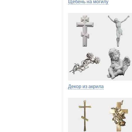
Щебень на могилу
Декор из акрила