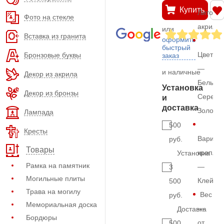
Купить
Литой
Фото на стекле
акрил
или
Вставка из гранита
оформить
быстрый
Цвет
Бронзовые буквы
заказ
—
и наличные
Декор из акрила
Белый,
Установка
Декор из бронзы
Серебр
и
доставка
Золото
Лампада
500
Кресты
Вариан
руб.
Товары
крепле
Установка
Рамка на памятник
—
3
Могильные плиты
Клей
500
Трава на могилу
Вес
руб.
Мемориальная доска
—
Доставка
Бордюры
от
500