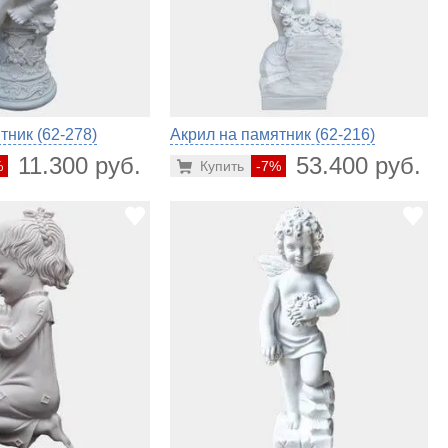
тник (62-278)
Акрил на памятник (62-216)
11.300 руб.
53.400 руб.
%
Купить
-7%