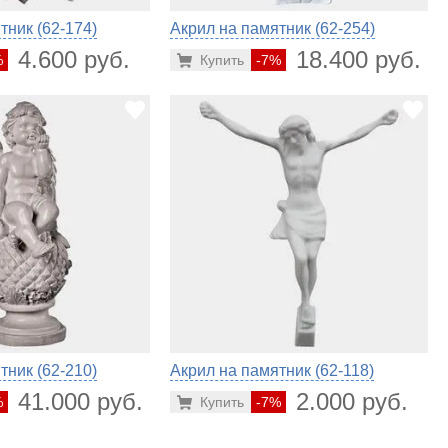
тник (62-174)
Акрил на памятник (62-254)
4.600 руб.
18.400 руб.
%
Купить
-7%
тник (62-210)
Акрил на памятник (62-118)
41.000 руб.
2.000 руб.
%
Купить
-7%