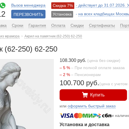
Вызов менеджера
- действует до 31.07.2026.
Скидка 7%
12
-
на всех кладбищах Москв
Установка
ПЕРЕЗВОНИТЬ
авка
Сроки
Гарантия
Оплата
Скидки
Сертификаты
Пор
 из мрамора
Акрил на памятник (62-250) 62-250
 (62-250) 62-250
108.300 руб.
(цена без скидки)
– 5 %
– При полной оплате заказа
– 2 %
– Пенсионерам
100.700 руб.
(цена с учетом 
Купить
или
оформить быстрый заказ
и налич
Установка и доставка