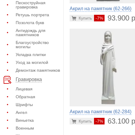
Пескоструйная
гравировка
Акрил на памятник (62-266)
Ретушь портрета
93.900 р
Купить
-7%
Позолота букв
Антидождь для
памятников
Благоустройство
могилы
Укладка плитки
Уход за могилой
Демонтаж памятников
Гравировка
Лицевая
Обратная
Шрифты
Акрил на памятник (62-284)
Ангел
63.100 р
Виньетка
Купить
-7%
Военным