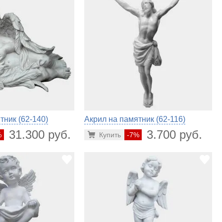
тник (62-140)
Акрил на памятник (62-116)
31.300 руб.
3.700 руб.
%
Купить
-7%