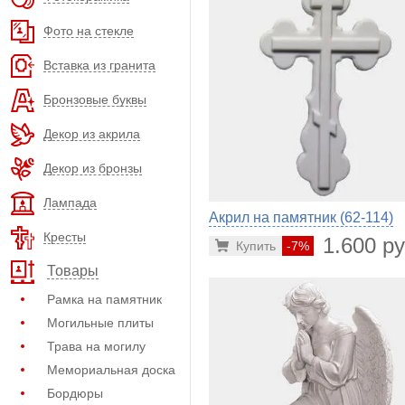
Фото на стекле
Вставка из гранита
Бронзовые буквы
Декор из акрила
Декор из бронзы
Лампада
Акрил на памятник (62-114)
Кресты
1.600 ру
Купить
-7%
Товары
Рамка на памятник
Могильные плиты
Трава на могилу
Мемориальная доска
Бордюры