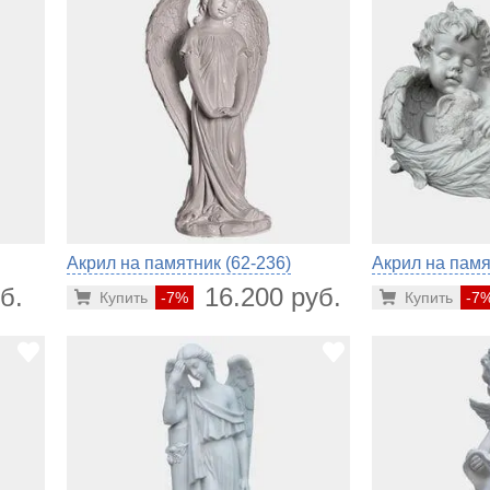
Акрил на памятник (62-236)
Акрил на памя
б.
16.200 руб.
Купить
-7%
Купить
-7