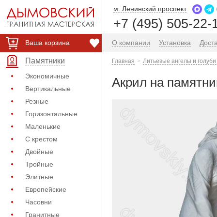
м. Ленинский проспект
+7 (495) 505-22-
Ваша корзина
О компании
Установка
Дост
Памятники
Главная
Литьевые ангелы и голуби
Экономичные
Акрил на памятник
Вертикальные
Резные
Горизонтальные
Маленькие
С крестом
Двойные
Тройные
Элитные
Европейские
Часовни
Гранитные