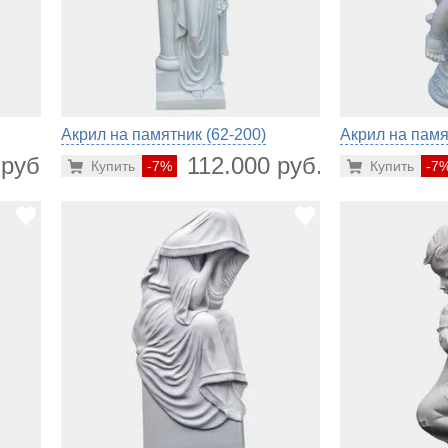
Акрил на памятник (62-200)
Акрил на памя
 руб.
112.000 руб.
Купить
-7%
Купить
-7