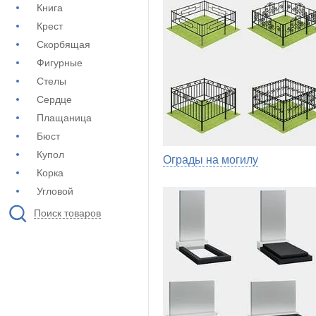
Книга
Крест
Скорбящая
Фигурные
Стелы
Сердце
Плащаница
Бюст
Купол
Ограды на могилу
Корка
Угловой
Поиск товаров