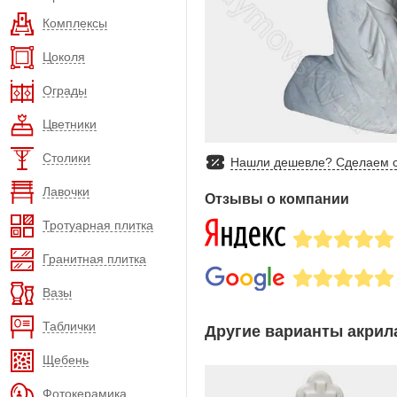
Комплексы
Цоколя
Ограды
Цветники
Столики
Нашли дешевле? Сделаем с
Лавочки
Отзывы о компании
Тротуарная плитка
Гранитная плитка
Вазы
Таблички
Другие варианты акрила
Щебень
Фотокерамика