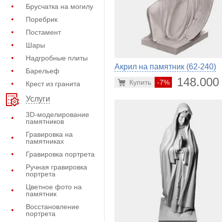
Брусчатка на могилу
Поребрик
Постамент
Шары
Надгробные плиты
Акрил на памятник (62-240)
Барельеф
148.000
Купить
-7%
Крест из гранита
Услуги
3D-моделирование
памятников
Гравировка на
памятниках
Гравировка портрета
Ручная гравировка
портрета
Цветное фото на
памятник
Восстановление
портрета