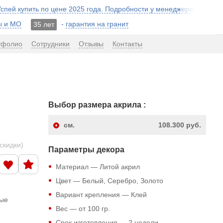
 Успей купить по цене 2025 года. Подробности у менеджера!
ы и МО
-
гарантия на гранит
35 лет
тфолио
Сотрудники
Отзывы
Контакты
Выбор размера акрила :
см.
108.300 руб.
скидки)
Параметры декора
Материал — Литой акрил
Цвет — Белый, Серебро, Золото
Вариант крепления — Клей
ные
Вес — от 100 гр.
Срок изготовления — 2 недели