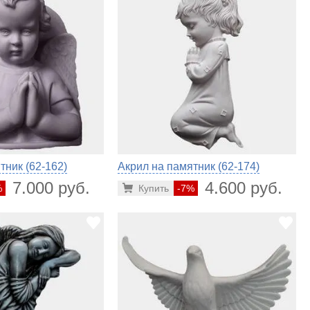
тник (62-162)
Акрил на памятник (62-174)
7.000 руб.
4.600 руб.
%
Купить
-7%