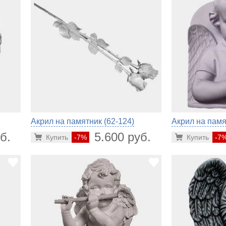
Акрил на памятник (62-124)
Акрил на памя
б.
5.600 руб.
Купить
-7%
Купить
-7