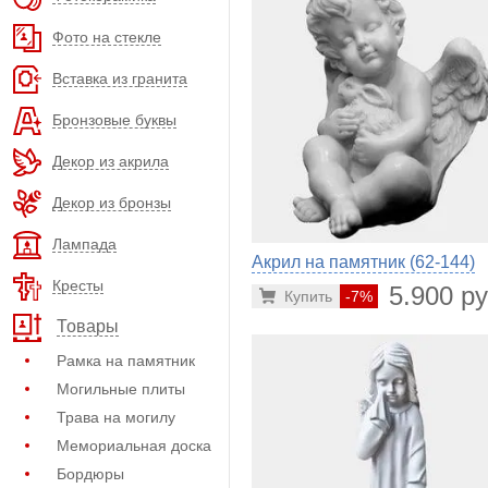
Фото на стекле
Вставка из гранита
Бронзовые буквы
Декор из акрила
Декор из бронзы
Лампада
Акрил на памятник (62-144)
Кресты
5.900 ру
Купить
-7%
Товары
Рамка на памятник
Могильные плиты
Трава на могилу
Мемориальная доска
Бордюры