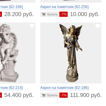
тник (62-166)
Акрил на памятник (62-256)
28.200 руб.
10.000 руб.
%
Купить
-7%
тник (62-214)
Акрил на памятник (62-186)
54.400 руб.
111.900 руб.
%
Купить
-7%