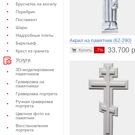
Брусчатка на могилу
Поребрик
Постамент
Шары
Надгробные плиты
Акрил на памятник (62-290)
Барельеф
33.700 р
Купить
-7%
Крест из гранита
Услуги
3D-моделирование
памятников
Гравировка на
памятниках
Гравировка портрета
Ручная гравировка
портрета
Цветное фото на
памятник
Восстановление
портрета