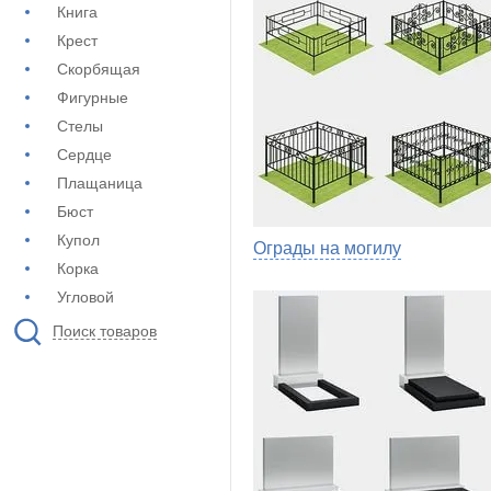
Книга
Крест
Скорбящая
Фигурные
Стелы
Сердце
Плащаница
Бюст
Купол
Ограды на могилу
Корка
Угловой
Поиск товаров