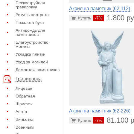
Пескоструйная
гравировка
Акрил на памятник (62-112)
Ретушь портрета
1.800 ру
Купить
-7%
Позолота букв
Антидождь для
памятников
Благоустройство
могилы
Укладка плитки
Уход за могилой
Демонтаж памятников
Гравировка
Лицевая
Обратная
Шрифты
Акрил на памятник (62-226)
Ангел
81.100 р
Виньетка
Купить
-7%
Военным