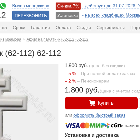
Вызов менеджера
- действует до 31.07.2026.
Скидка 7%
12
-
на всех кладбищах Москв
Установка
ПЕРЕЗВОНИТЬ
авка
Сроки
Гарантия
Оплата
Скидки
Сертификаты
Пор
 из мрамора
Акрил на памятник (62-112) 62-112
 (62-112) 62-112
1.900 руб.
(цена без скидки)
– 5 %
– При полной оплате заказа
– 2 %
– Пенсионерам
1.800 руб.
(цена с учетом ски
Купить
или
оформить быстрый заказ
и налич
Установка и доставка