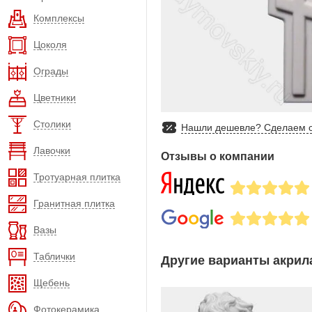
Комплексы
Цоколя
Ограды
Цветники
Столики
Нашли дешевле? Сделаем с
Лавочки
Отзывы о компании
Тротуарная плитка
Гранитная плитка
Вазы
Таблички
Другие варианты акрила
Щебень
Фотокерамика