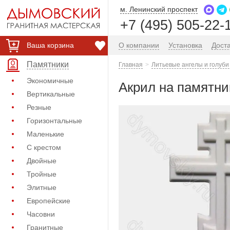
м. Ленинский проспект
+7 (495) 505-22-
Ваша корзина
О компании
Установка
Дост
Памятники
Главная
Литьевые ангелы и голуби
Экономичные
Акрил на памятник
Вертикальные
Резные
Горизонтальные
Маленькие
С крестом
Двойные
Тройные
Элитные
Европейские
Часовни
Гранитные