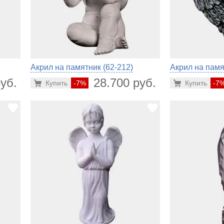
Акрил на памятник (62-212)
Акрил на памя
уб.
28.700 руб.
Купить
-7%
Купить
-7