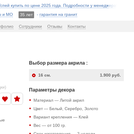
 Успей купить по цене 2025 года. Подробности у менеджера!
ы и МО
-
гарантия на гранит
35 лет
тфолио
Сотрудники
Отзывы
Контакты
Выбор размера акрила :
16
см.
1.900 руб.
дки)
Параметры декора
Материал — Литой акрил
Цвет — Белый, Серебро, Золото
Вариант крепления — Клей
ные
Вес — от 100 гр.
Срок изготовления — 2 недели