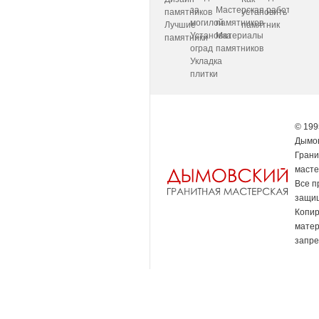
за
Мастерская
работаем
памятников
установить
могилой
памятников
Лучшие
памятник
Установка
Материалы
памятники
оград
памятников
Укладка
плитки
© 199
Дымов
Грани
масте
Все п
защи
Копи
мате
запре