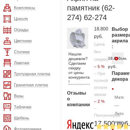
памятник (62-
Комплексы
274) 62-274
Цоколя
18.800
Выбор
Ограды
размер
руб.
Цветники
акрила
(цена
:
Столики
без
Нашли
18.800
см.
дешевле?
скидки)
Лавочки
Сделаем
– 5 %
руб.
скидку
от цены
Параме
– При
Тротуарная плитка
конкурента
декора
полной
!
Гранитная плитка
оплате
Отзывы
заказа
Вазы
Матери
о
– 2 %
компании
—
Таблички
–
Литой
Пенсионерам
Щебень
акрил
17.500 руб
Фотокерамика