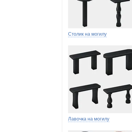
Столик на могилу
Лавочка на могилу