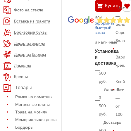
Купить
Цвет
Фото на стекле
—
или
Вставка из гранита
оформить
Белый,
быстрый
Бронзовые буквы
заказ
Серебр
Золото
и наличные
Декор из акрила
Установка
Декор из бронзы
и
Вариан
доставка
крепле
Лампада
500
—
Кресты
руб.
Клей
Товары
Установка
Вес
Рамка на памятник
3
—
Могильные плиты
500
от
Трава на могилу
руб.
100
Мемориальная доска
Доставка
гр.
Бордюры
500