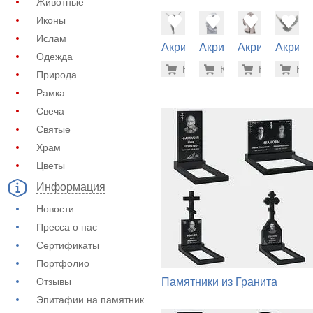
Животные
Иконы
Ислам
Акрил на
Акрил на
Акрил на
Акрил 
Одежда
памятник
памятник
памятник
памятн
3.700 ру
16.
Купить
Купить
-7%
Купить
-7%
Куп
-7
(62-116)
(62-168)
(62-212)
(62-106
Природа
Рамка
Свеча
Святые
Храм
Цветы
Информация
Новости
Пресса о нас
Сертификаты
Портфолио
Отзывы
Памятники из Гранита
Эпитафии на памятник