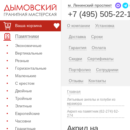
м. Ленинский проспект
+7 (495) 505-22-
Ваша корзина
О компании
Установка
Памятники
Доставка
Сроки
Экономичные
Гарантия
Оплата
Вертикальные
Скидки
Сертификаты
Резные
Горизонтальные
Портфолио
Сотрудники
Маленькие
Отзывы
Контакты
С крестом
Двойные
Главная
Тройные
Литьевые ангелы и голуби из
мрамора
Элитные
Акрил на памятник (62-274) 62-
Европейские
274
Часовни
Акрил на
Гранитные