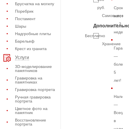
Брусчатка на могилу
руб.
Срок
Поребрик
Самовывоз
изготов
Постамент
— 2
Дополнительн
Шары
недели
Надгробные плиты
Бесплатно
Барельеф
Хранение
Гарант
Крест из гранита
—
Услуги
более
3D-моделирование
памятников
5
Гравировка на
лет!
памятниках
Гравировка портрета
Наличи
Ручная гравировка
портрета
—
Цветное фото на
памятник
Всегда
Восстановление
в
портрета
наличи