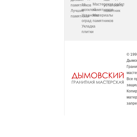
за
Мастерская
работаем
памятников
установить
могилой
памятников
Лучшие
памятник
Установка
Материалы
памятники
оград
памятников
Укладка
плитки
© 199
Дымов
Грани
масте
Все п
защи
Копи
мате
запре