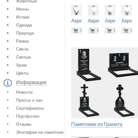
Животные
Иконы
Ислам
Акрил на
Акрил на
Акрил на
Акрил 
Одежда
памятник
памятник
памятник
памятн
5.900 ру
56.
Купить
Купить
-7%
Купить
-7%
Куп
-7
(62-148)
(62-220)
(62-224)
(62-210
Природа
Рамка
Свеча
Святые
Храм
Цветы
Информация
Новости
Пресса о нас
Сертификаты
Портфолио
Отзывы
Памятники из Гранита
Эпитафии на памятник