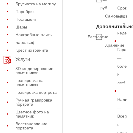
Брусчатка на могилу
руб.
Срок
Поребрик
Самовывоз
изготов
Постамент
— 2
Дополнительн
Шары
недели
Надгробные плиты
Бесплатно
Барельеф
Хранение
Гарант
Крест из гранита
—
Услуги
более
3D-моделирование
памятников
5
Гравировка на
лет!
памятниках
Гравировка портрета
Наличи
Ручная гравировка
портрета
—
Цветное фото на
памятник
Всегда
Восстановление
в
портрета
наличи