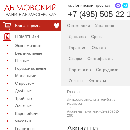
м. Ленинский проспект
+7 (495) 505-22-
Ваша корзина
О компании
Установка
Памятники
Доставка
Сроки
Экономичные
Гарантия
Оплата
Вертикальные
Скидки
Сертификаты
Резные
Горизонтальные
Портфолио
Сотрудники
Маленькие
Отзывы
Контакты
С крестом
Двойные
Главная
Тройные
Литьевые ангелы и голуби из
мрамора
Элитные
Акрил на памятник (62-296) 62-
Европейские
296
Часовни
Акрил на
Гранитные