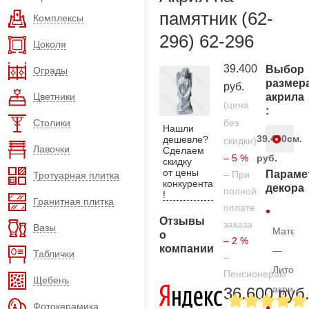
памятник (62-
Комплексы
296) 62-296
Цоколя
39.400
Выбор
Ограды
размер
руб.
Цветники
акрила
(цена
:
Столики
без
Нашли
39.400
см.
дешевле?
скидки)
Лавочки
Сделаем
– 5 %
руб.
скидку
от цены
Параме
– При
Тротуарная плитка
конкурента
декора
полной
!
Гранитная плитка
оплате
Отзывы
заказа
Вазы
Матери
о
– 2 %
компании
—
Таблички
–
Литой
Пенсионерам
Щебень
акрил
36.600 руб
Фотокерамика