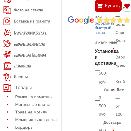
Купить
Цвет
Фото на стекле
—
или
Вставка из гранита
оформить
Белый,
быстрый
Бронзовые буквы
заказ
Серебр
Золото
и наличные
Декор из акрила
Установка
Декор из бронзы
и
Вариан
доставка
крепле
Лампада
500
—
Кресты
руб.
Клей
Товары
Установка
Вес
Рамка на памятник
3
—
Могильные плиты
500
от
Трава на могилу
руб.
100
Мемориальная доска
Доставка
гр.
Бордюры
500