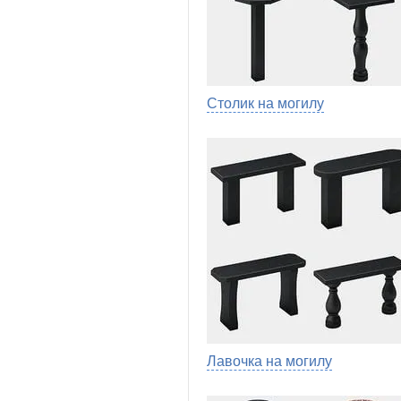
Столик на могилу
Лавочка на могилу