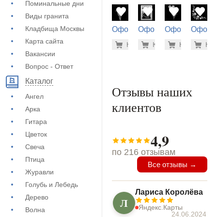
Поминальные дни
Виды гранита
Кладбища Москвы
Оформление
Оформление
Оформление
Оформ
на памятник
на памятник
на памятник
на пам
Карта сайта
500 руб
1.9
Купить
Купить
-7%
Купить
-7%
Куп
-7
(71-495)
(73-488)
(71-475)
(71-676
Вакансии
Вопрос - Ответ
Каталог
Отзывы наших
Ангел
клиентов
Арка
Гитара
4,9
Цветок
Свеча
по 216 отзывам
Птица
Все отзывы →
Журавли
Голубь и Лебедь
Лариса Королёва
Дерево
Л
Яндекс.Карты
Волна
24.06.2024