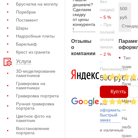
без
Брусчатка на могилу
дешевле?
500
Сделаем
скидки)
Поребрик
скидку
– 5 %
руб.
от цены
Постамент
конкурента
– При
Станда
Шары
!
полной
Надгробные плиты
оплате
Отзывы
Параме
Барельеф
заказа
о
оформл
Крест из гранита
компании
– 2 %
Тип
Услуги
–
гравиро
Пенсионерам
3D-моделирование
—
памятников
500 руб.
(за
Гравировка на
Лазерн
памятниках
Купить
Гравировка портрета
Матери
или
Ручная гравировка
портрета
—
оформить
быстрый
Цветное фото на
На
заказ
памятник
любом
Восстановление
и наличные
портрета
граните