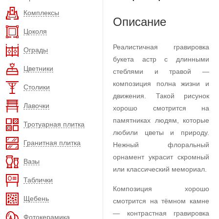
Комплексы
Описание
Цоколя
Реалистичная гравировка
Ограды
букета астр с длинными
Цветники
стеблями и травой —
композиция полна жизни и
Столики
движения. Такой рисунок
Лавочки
хорошо смотрится на
памятниках людям, которые
Тротуарная плитка
любили цветы и природу.
Гранитная плитка
Нежный флоральный
орнамент украсит скромный
Вазы
или классический мемориал.
Таблички
Композиция хорошо
Щебень
смотрится на тёмном камне
— контрастная гравировка
Фотокерамика