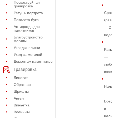
Пескоструйная
гравировка
Срок
Ретушь портрета
Позолота букв
гравиро
Антидождь для
— 2
памятников
недели
Благоустройство
могилы
Укладка плитки
Размер
Уход за могилой
—
Демонтаж памятников
любой
Гравировка
возмож
Лицевая
Обратная
Наличи
Шрифты
—
Ангел
Всегда
Виньетка
в
Военным
наличи