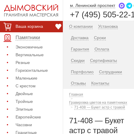
м. Ленинский проспект
+7 (495) 505-22-
Ваша корзина
О компании
Установка
Памятники
Доставка
Сроки
Экономичные
Гарантия
Оплата
Вертикальные
Скидки
Сертификаты
Резные
Горизонтальные
Портфолио
Сотрудники
Маленькие
Отзывы
Контакты
С крестом
Двойные
Главная
Тройные
Гравировка цветов на памятниках
71-408 — Букет астр с травой
Элитные
Европейские
71-408 — Букет
Часовни
астр с травой
Гранитные