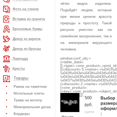
чётко видна издалека.
Фото на стекле
Подойдёт людям, которые
при жизни ценили красоту
Вставка из гранита
природы и простоту. Такой
Бронзовые буквы
рисунок уместен как на
семейном захоронении, так и
Декор из акрила
на мемориале верующего
Декор из бронзы
человека.
window.conf_obj =
Лампада
{«table_data»:
[],»type»:»one_product»,»post_id
Кресты
[{«discount»:5,»name»:»\u041f\u
\u043f\u043e\u043b\u043d\u043e
\u043e\u043f\u043b\u0430\u0442
Товары
\u0437\u0430\u043a\u0430\u0437
{«discount»:2,»name»:»\u041f\u
Рамка на памятник
{«one_product»:
{«key»:»one_product»,»object_str
Могильные плиты
[]};
500
Выбор
Трава на могилу
размер
руб.
Мемориальная доска
оформл
(цена
Бордюры
:
Нашли