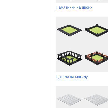
Памятники на двоих
Цоколя на могилу