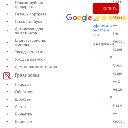
Лазерн
Пескоструйная
гравировка
Купить
Ретушь портрета
Матери
или
Позолота букв
—
оформить
Антидождь для
быстрый
памятников
На
заказ
Благоустройство
любом
и наличные
могилы
граните
Укладка плитки
Уход за могилой
Срок
Демонтаж памятников
гравиро
Гравировка
— 2
Лицевая
недели
Обратная
Шрифты
Размер
Ангел
—
Виньетка
любой
Военным