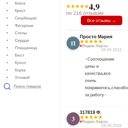
4,9
Книга
Крест
по 216 отзывам
Скорбящая
Все отзывы →
Фигурные
Стелы
Просто Мария
Сердце
П
Яндекс.Карты
Плащаница
28.09.2022
Бюст
Соотношение
Купол
цены и
Корка
качества,все
Угловой
очень
Поиск товаров
понравилось,спасибо
за работу
317819 Ф.
3
Яндекс.Карты
29.09.2025