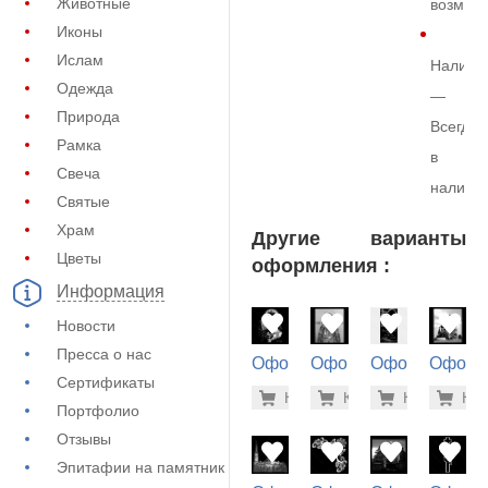
Животные
возмож
Иконы
Ислам
Наличи
Одежда
—
Природа
Всегда
Рамка
в
Свеча
наличи
Святые
Храм
Другие варианты
Цветы
оформления :
Информация
Новости
Пресса о нас
Оформление
Оформление
Оформление
Оформ
Сертификаты
на памятник
на памятник
на памятник
на пам
1.900 ру
1.9
Купить
Купить
-7%
Купить
-7%
Куп
-7
(71-990)
(73-436)
(72-826)
(71-786
Портфолио
Отзывы
Эпитафии на памятник