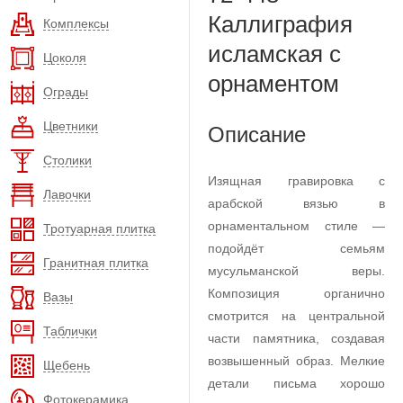
Каллиграфия
Комплексы
исламская с
Цоколя
орнаментом
Ограды
Цветники
Описание
Столики
Изящная гравировка с
Лавочки
арабской вязью в
орнаментальном стиле —
Тротуарная плитка
подойдёт семьям
Гранитная плитка
мусульманской веры.
Композиция органично
Вазы
смотрится на центральной
Таблички
части памятника, создавая
возвышенный образ. Мелкие
Щебень
детали письма хорошо
Фотокерамика