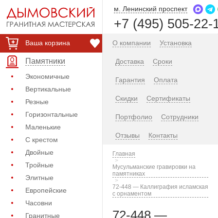
м. Ленинский проспект
+7 (495) 505-22-
Ваша корзина
О компании
Установка
Памятники
Доставка
Сроки
Экономичные
Гарантия
Оплата
Вертикальные
Скидки
Сертификаты
Резные
Горизонтальные
Портфолио
Сотрудники
Маленькие
Отзывы
Контакты
С крестом
Двойные
Главная
Тройные
Мусульманские гравировки на
памятниках
Элитные
72-448 — Каллиграфия исламская
Европейские
с орнаментом
Часовни
72-448 —
Гранитные