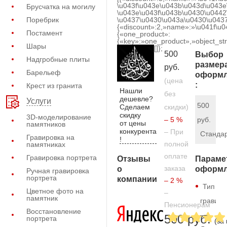
\u043f\u043e\u043b\u043d\u043e
Брусчатка на могилу
\u043e\u043f\u043b\u0430\u0442
Поребрик
\u0437\u0430\u043a\u0430\u0437
{«discount»:2,»name»:»\u041f\u
Постамент
{«one_product»:
{«key»:»one_product»,»object_str
Шары
[]};
500
Выбор
Надгробные плиты
размер
руб.
Барельеф
оформл
(цена
:
Крест из гранита
Нашли
без
дешевле?
Услуги
500
Сделаем
скидки)
скидку
3D-моделирование
– 5 %
руб.
от цены
памятников
конкурента
– При
Станда
Гравировка на
!
полной
памятниках
оплате
Гравировка портрета
Отзывы
Параме
заказа
о
оформл
Ручная гравировка
портрета
компании
– 2 %
Тип
Цветное фото на
–
памятник
гравиро
Пенсионерам
Восстановление
—
500 руб.
портрета
(за