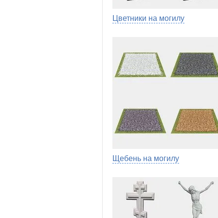
Цветники на могилу
Щебень на могилу