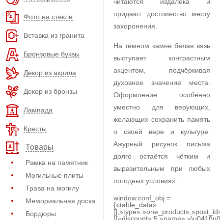
читаются издалека и
придают достоинство месту
Фото на стекле
захоронения.
Вставка из гранита
На тёмном камне белая вязь
Бронзовые буквы
выступает контрастным
акцентом, подчёркивая
Декор из акрила
духовное значение места.
Декор из бронзы
Оформление особенно
уместно для верующих,
Лампада
желающих сохранить память
Кресты
о своей вере и культуре.
Ажурный рисунок письма
Товары
долго остаётся чётким и
Рамка на памятник
выразительным при любых
Могильные плиты
погодных условиях.
Трава на могилу
window.conf_obj =
Мемориальная доска
{«table_data»:
[],»type»:»one_product»,»post_id
Бордюры
[{«discount»:5,»name»:»\u041f\u