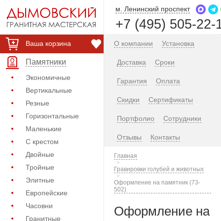
м. Ленинский проспект
+7 (495) 505-22-
Ваша корзина
О компании
Установка
Памятники
Доставка
Сроки
Экономичные
Гарантия
Оплата
Вертикальные
Скидки
Сертификаты
Резные
Горизонтальные
Портфолио
Сотрудники
Маленькие
Отзывы
Контакты
С крестом
Двойные
Главная
Тройные
Гравировки голубей и животных
Элитные
Оформление на памятник (73-
502)
Европейские
Часовни
Оформление на
Гранитные