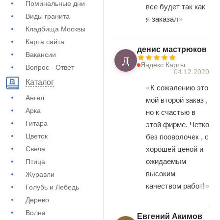
Поминальные дни
все будет так как
Виды гранита
я заказал
Кладбища Москвы
Карта сайта
денис мастрюков
Вакансии
Д
Яндекс.Карты
Вопрос - Ответ
04.12.2020
Каталог
К сожалению это
Ангел
мой второй заказ ,
Арка
но к счастью в
Гитара
этой фирме. Четко
Цветок
без пооволочек , с
Свеча
хорошей ценой и
ожидаемым
Птица
высоким
Журавли
качеством работ!
Голубь и Лебедь
Дерево
Волна
Евгений Акимов