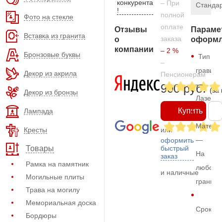
конкурента
– При
Станда
!
полной
Фото на стекле
оплате
Отзывы
Параме
Вставка из гранита
заказа
о
оформл
компании
– 2 %
Бронзовые буквы
Тип
–
гравиро
Декор из акрила
Пенсионерам
—
900 руб.
(за
Декор из бронзы
Лазерн
Купить
Лампада
Матери
Кресты
или
—
оформить
быстрый
Товары
На
заказ
Рамка на памятник
любом
и наличные
Могильные плиты
граните
Трава на могилу
Мемориальная доска
Срок
Бордюры