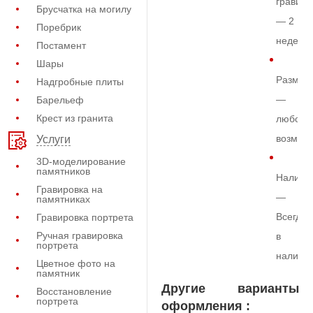
гравиро
Брусчатка на могилу
— 2
Поребрик
недели
Постамент
Шары
Размер
Надгробные плиты
—
Барельеф
Крест из гранита
любой
возмож
Услуги
3D-моделирование
памятников
Наличи
Гравировка на
—
памятниках
Всегда
Гравировка портрета
Ручная гравировка
в
портрета
наличи
Цветное фото на
памятник
Другие варианты
Восстановление
портрета
оформления :