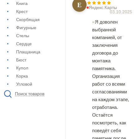
Е
Книга
Яндекс.Карты
Крест
03.10.2025
Скорбящая
Я доволен
Фигурные
выбранной
Стелы
компанией, от
Сердце
заключения
Плащаница
договора до
Бюст
монтажа
Купол
памятника.
Корка
Организация
работ со всеми
Угловой
согласованиями
Поиск товаров
на каждом этапе,
отработана.
Остаётся
посмотреть, как
поведёт себя
памятник после