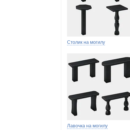
Столик на могилу
Лавочка на могилу