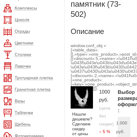
памятник (73-
Комплексы
502)
Цоколя
Описание
Ограды
Цветники
window.conf_obj =
{«table_data»:
[],»type»:»one_product»,»post_id
Столики
[{«discount»:5,»name»:»\u041f\u
\u043f\u043e\u043b\u043d\u043e
Лавочки
\u043e\u043f\u043b\u0430\u0442
\u0437\u0430\u043a\u0430\u0437
{«discount»:2,»name»:»\u041f\u
Тротуарная плитка
{«one_product»:
{«key»:»one_product»,»object_str
[]};
Гранитная плитка
1000
Выбор
размер
руб.
Вазы
оформл
(цена
:
Таблички
Нашли
без
дешевле?
1.000
Сделаем
скидки)
Щебень
скидку
– 5 %
руб.
от цены
Фотокерамика