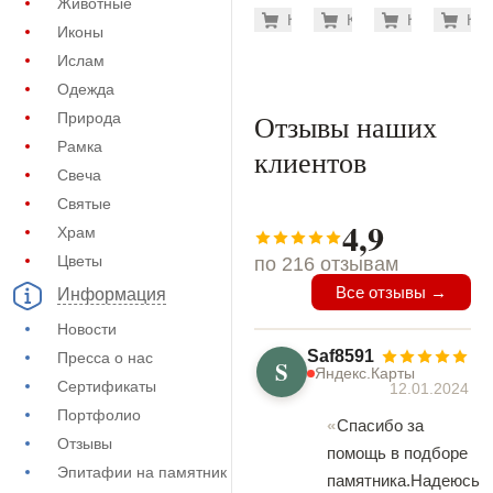
Животные
на памятник
на памятник
на памятник
на пам
3.700 ру
5.6
Купить
Купить
-7%
Купить
-7%
Куп
-7
(72-206)
(72-628)
(72-864)
(73-446
Иконы
Ислам
Одежда
Отзывы наших
Природа
Рамка
клиентов
Свеча
Святые
4,9
Храм
Цветы
по 216 отзывам
Все отзывы →
Информация
Новости
Saf8591
Пресса о нас
S
Яндекс.Карты
Сертификаты
12.01.2024
Портфолио
Спасибо за
Отзывы
помощь в подборе
Эпитафии на памятник
памятника.Надеюсь