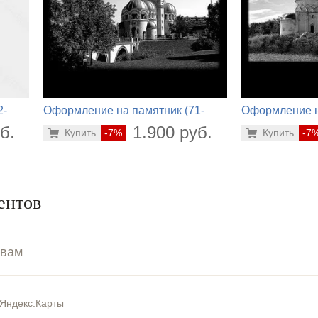
2-
Оформление на памятник (71-
Оформление н
798)
791)
б.
1.900 руб.
Купить
-7%
Купить
-7
ентов
ывам
Яндекс.Карты