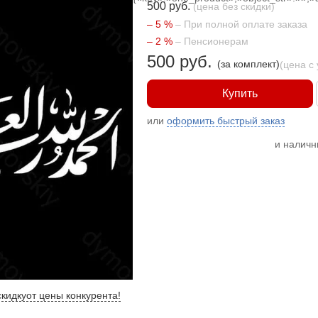
500 руб.
(цена без скидки)
– 5 %
– При полной оплате заказа
– 2 %
– Пенсионерам
500 руб.
(за комплект)
(цена с
Купить
или
оформить быстрый заказ
и налич
кидку
от цены конкурента
!