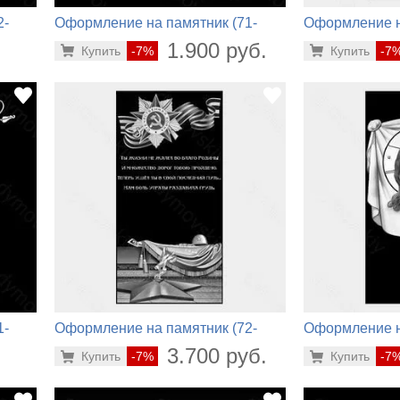
2-
Оформление на памятник (71-
Оформление н
979)
808)
.
1.900 руб.
Купить
-7%
Купить
-7
1-
Оформление на памятник (72-
Оформление н
212)
290)
.
3.700 руб.
Купить
-7%
Купить
-7