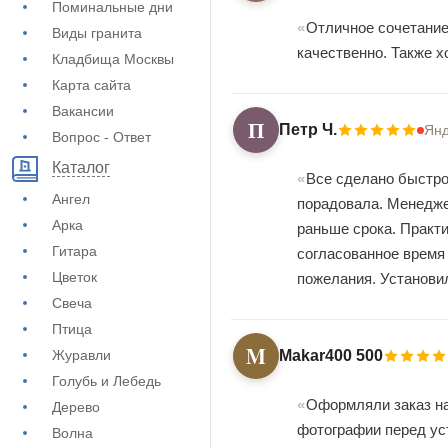
Поминальные дни
Отличное сочетание
Виды гранита
качественно. Также х
Кладбища Москвы
Карта сайта
Вакансии
П
Петр Ч.
Янд
Вопрос - Ответ
Каталог
Все сделано быстро
Ангел
порадовала. Менедже
Арка
раньше срока. Практи
Гитара
согласованное время 
Цветок
пожелания. Установил
Свеча
Птица
M
Журавли
Makar400 500
Голубь и Лебедь
Оформляли заказ на
Дерево
фотографии перед уст
Волна