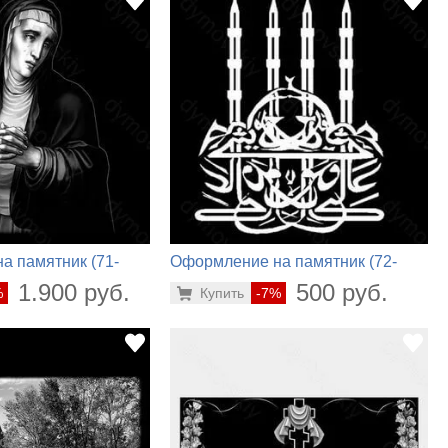
а памятник (71-
Оформление на памятник (72-
476)
1.900 руб.
500 руб.
%
Купить
-7%