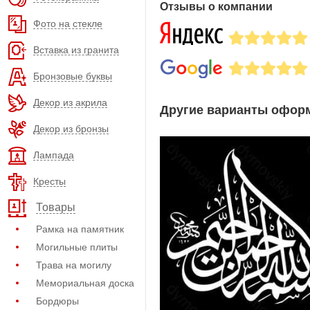
Отзывы о компании
Фото на стекле
Вставка из гранита
Бронзовые буквы
Декор из акрила
Другие варианты оформ
Декор из бронзы
Лампада
Кресты
Товары
Рамка на памятник
Могильные плиты
Трава на могилу
Мемориальная доска
Бордюры