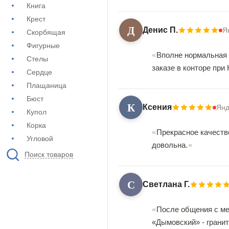
Книга
Крест
Д
Денис П.
Я
Скорбящая
Фигурные
Вполне нормальная к
Стелы
заказе в конторе при
Сердце
Плащаница
Бюст
К
Ксения
Янд
Купол
Корка
Прекрасное качеств
Угловой
довольна.
Поиск товаров
С
Светлана Г.
После общения с ме
«Дымовский» - грани