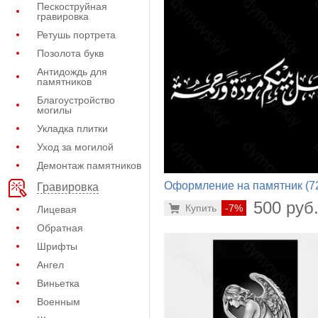
Пескоструйная
гравировка
Ретушь портрета
Позолота букв
Антидождь для
памятников
Благоустройство
могилы
Укладка плитки
Уход за могилой
Демонтаж памятников
Оформление на памятник (7
Гравировка
482)
500 руб
Купить
-7%
Лицевая
Обратная
Шрифты
Ангел
Виньетка
Военным