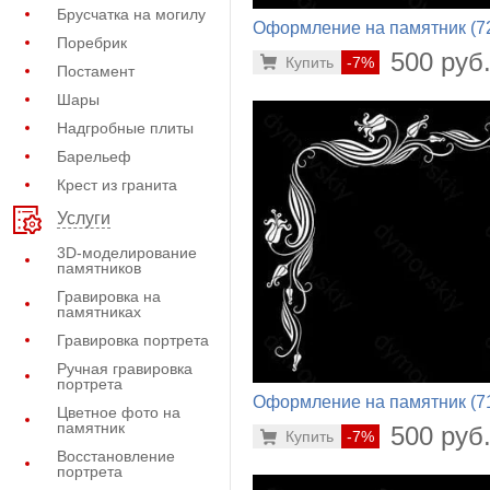
Брусчатка на могилу
Оформление на памятник (7
Поребрик
435)
500 руб
Купить
-7%
Постамент
Шары
Надгробные плиты
Барельеф
Крест из гранита
Услуги
3D-моделирование
памятников
Гравировка на
памятниках
Гравировка портрета
Ручная гравировка
портрета
Оформление на памятник (7
Цветное фото на
689)
памятник
500 руб
Купить
-7%
Восстановление
портрета