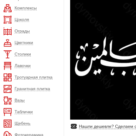
Комплексы
Цоколя
Ограды
Цветники
Столики
Лавочки
Тротуарная плитка
Гранитная плитка
Вазы
Таблички
Щебень
Нашли дешевле? Сделаем с
Фотокерамика