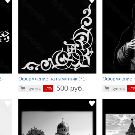
2-
Оформление на памятник (71-
Оформление н
650)
956)
.
500 руб.
Купить
-7%
Купить
-7