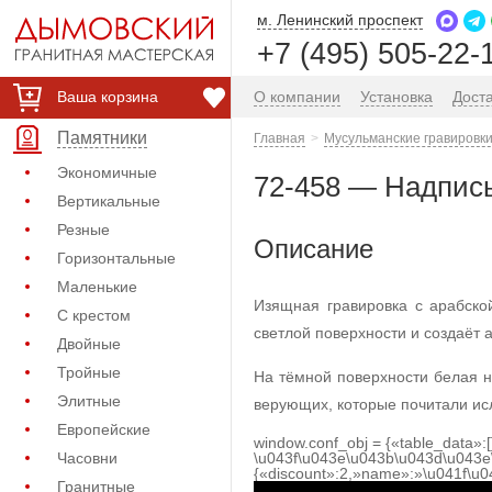
м. Ленинский проспект
+7 (495) 505-22-
Ваша корзина
О компании
Установка
Дост
Памятники
Главная
Мусульманские гравировки
Экономичные
72-458 — Надпис
Вертикальные
Резные
Описание
Горизонтальные
Маленькие
Изящная гравировка с арабско
С крестом
светлой поверхности и создаёт 
Двойные
Тройные
На тёмной поверхности белая н
Элитные
верующих, которые почитали ис
Европейские
window.conf_obj = {«table_data»:
Часовни
\u043f\u043e\u043b\u043d\u043e
{«discount»:2,»name»:»\u041f\u
Гранитные