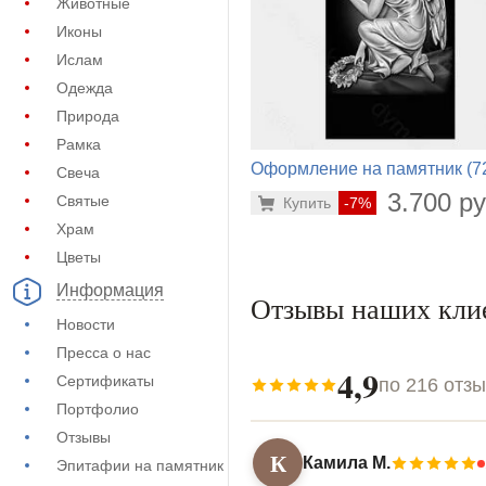
Животные
Иконы
Ислам
Одежда
Природа
Рамка
Оформление на памятник (7
Свеча
250)
3.700 ру
Святые
Купить
-7%
Храм
Цветы
Информация
Отзывы наших кли
Новости
Пресса о нас
4,9
Сертификаты
по 216 отз
Портфолио
Отзывы
К
Камила М.
Эпитафии на памятник