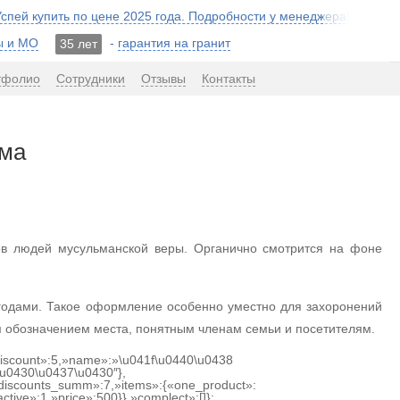
 Успей купить по цене 2025 года. Подробности у менеджера!
ы и МО
-
гарантия на гранит
35 лет
тфолио
Сотрудники
Отзывы
Контакты
ама
ов людей мусульманской веры. Органично смотрится на фоне
 годами. Такое оформление особенно уместно для захоронений
м обозначением места, понятным членам семьи и посетителям.
«discount»:5,»name»:»\u041f\u0440\u0438
u0430\u0437\u0430″},
discounts_summ»:7,»items»:{«one_product»:
tive»:1,»price»:500}},»complect»:[]};