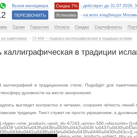
Вызов менеджера
- действует до 31.07.2026.
Скидка 7%
12
-
на всех кладбищах Москв
Установка
ПЕРЕЗВОНИТЬ
авка
Сроки
Гарантия
Оплата
Скидки
Сертификаты
Пор
 на памятниках
72-458 — Надпись каллиграфическая в традиции ислама
ь каллиграфическая в традиции исл
й каллиграфией в традиционном стиле. Подойдёт для памятник
атмосферу духовности на месте захоронения.
адпись выглядит контрастно и читаемо, сохраняя чёткость линий
ламские традиции. Текст служит не просто украшением, а духовны
[],»type»:»one_product»,»post_id»:67243,»price»:500,»discounts»:[{
\u0439 \u043e\u043f\u043b\u0430\u0442\u0435 \u0437\u0430\u043a\
0435\u043d\u0441\u0438\u043e\u043d\u0435\u0440\u0430\u043c»}],»
{«key»:»one_product»,»object_str»:»»,»ac