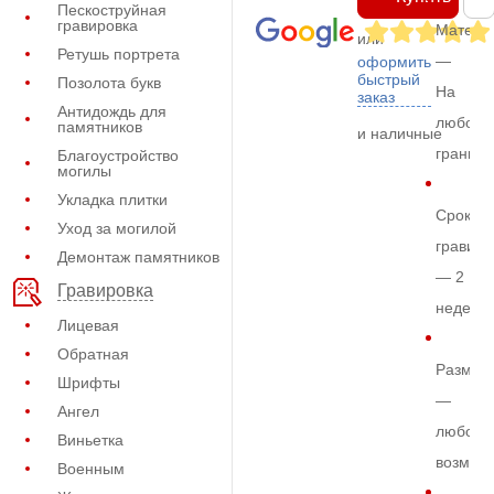
Пескоструйная
гравировка
Матери
или
Ретушь портрета
—
оформить
быстрый
Позолота букв
На
заказ
Антидождь для
любом
памятников
и наличные
граните
Благоустройство
могилы
Укладка плитки
Срок
Уход за могилой
гравиро
Демонтаж памятников
— 2
Гравировка
недели
Лицевая
Обратная
Размер
Шрифты
—
Ангел
любой
Виньетка
возмож
Военным