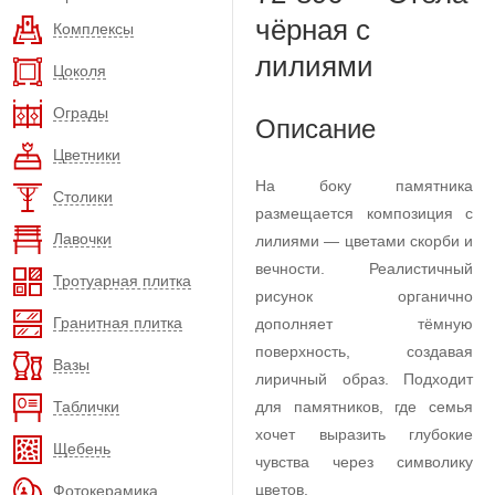
чёрная с
Комплексы
лилиями
Цоколя
Ограды
Описание
Цветники
На боку памятника
Столики
размещается композиция с
Лавочки
лилиями — цветами скорби и
вечности. Реалистичный
Тротуарная плитка
рисунок органично
Гранитная плитка
дополняет тёмную
поверхность, создавая
Вазы
лиричный образ. Подходит
Таблички
для памятников, где семья
хочет выразить глубокие
Щебень
чувства через символику
цветов.
Фотокерамика