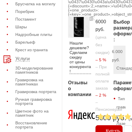
\u0437\u0430\u043a\u0430\u0437
Брусчатка на могилу
{«discount»:2,»name»:»\u041f\u
{«one_product»:
Поребрик
{«key»:»one_product»,»object_str
[]};
Постамент
6000
Выбор
Шары
размер
руб.
оформл
Надгробные плиты
(цена
:
Барельеф
Нашли
без
дешевле?
Крест из гранита
6.000
Сделаем
скидки)
скидку
Услуги
– 5 %
руб.
от цены
конкурента
– При
3D-моделирование
Станда
!
памятников
полной
Гравировка на
оплате
Отзывы
Параме
памятниках
заказа
о
оформл
Гравировка портрета
компании
– 2 %
Тип
Ручная гравировка
–
портрета
гравиро
Пенсионерам
Цветное фото на
памятник
—
5600 руб.
(
Восстановление
Лазерн
портрета
Купить