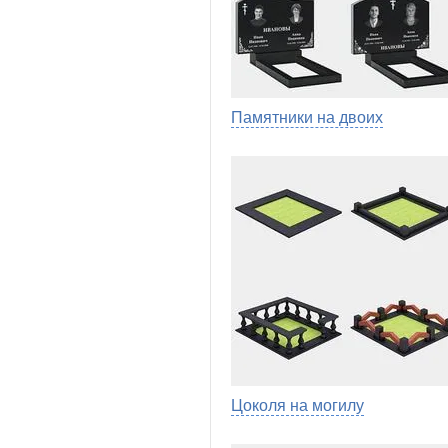
Памятники на двоих
Цоколя на могилу