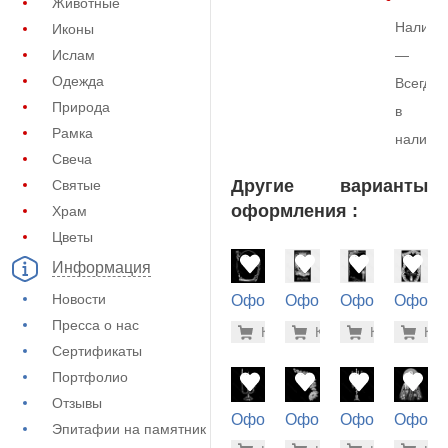
Животные
Наличи
Иконы
Ислам
—
Одежда
Всегда
Природа
в
Рамка
наличи
Свеча
Другие варианты
Святые
оформления :
Храм
Цветы
Информация
Новости
Оформление
Оформление
Оформление
Оформ
на памятник
на памятник
на памятник
на пам
Пресса о нас
900 руб
3.7
Купить
Купить
-7%
Купить
-7%
Куп
-7
(71-892)
(72-226)
(72-754)
(72-630
Сертификаты
Портфолио
Отзывы
Оформление
Оформление
Оформление
Оформ
Эпитафии на памятник
на памятник
на памятник
на памятник
на пам