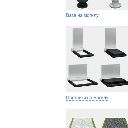
Ваза на могилу
Цветники на могилу