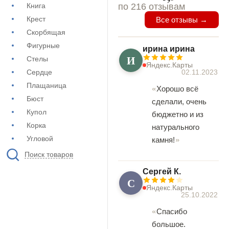
Книга
по 216 отзывам
Крест
Все отзывы →
Скорбящая
Фигурные
ирина ирина
И
Стелы
Яндекс.Карты
Сердце
02.11.2023
Плащаница
Хорошо всё
Бюст
сделали, очень
Купол
бюджетно и из
Корка
натурального
Угловой
камня!
Поиск товаров
Сергей К.
С
Яндекс.Карты
25.10.2022
Спасибо
большое.