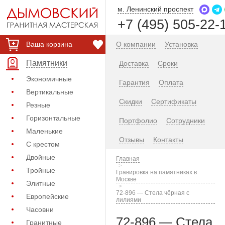
м. Ленинский проспект
+7 (495) 505-22-
Ваша корзина
О компании
Установка
Памятники
Доставка
Сроки
Экономичные
Гарантия
Оплата
Вертикальные
Скидки
Сертификаты
Резные
Горизонтальные
Портфолио
Сотрудники
Маленькие
Отзывы
Контакты
С крестом
Двойные
Главная
Тройные
Гравировка на памятниках в
Москве
Элитные
72-896 — Стела чёрная с
Европейские
лилиями
Часовни
72-896 — Стела
Гранитные