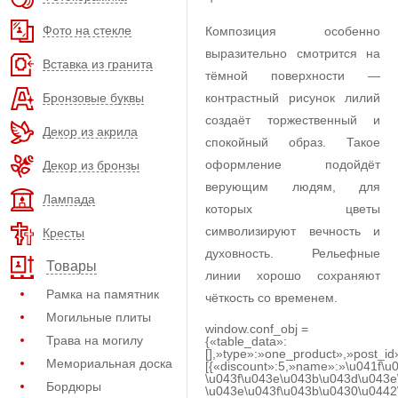
Фото на стекле
Композиция особенно
выразительно смотрится на
Вставка из гранита
тёмной поверхности —
Бронзовые буквы
контрастный рисунок лилий
создаёт торжественный и
Декор из акрила
спокойный образ. Такое
оформление подойдёт
Декор из бронзы
верующим людям, для
Лампада
которых цветы
символизируют вечность и
Кресты
духовность. Рельефные
Товары
линии хорошо сохраняют
Рамка на памятник
чёткость со временем.
Могильные плиты
window.conf_obj =
Трава на могилу
{«table_data»:
[],»type»:»one_product»,»post_id
Мемориальная доска
[{«discount»:5,»name»:»\u041f\u
\u043f\u043e\u043b\u043d\u043e
Бордюры
\u043e\u043f\u043b\u0430\u0442