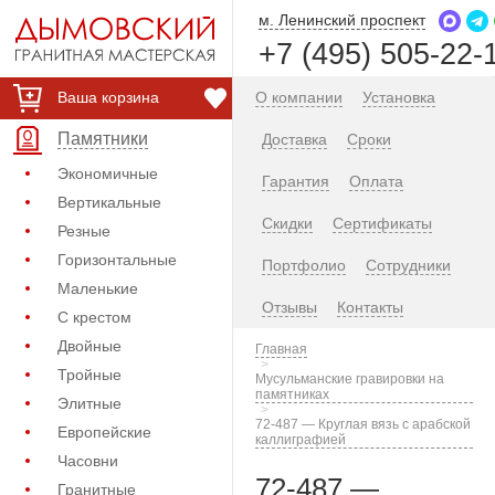
м. Ленинский проспект
+7 (495) 505-22-
Ваша корзина
О компании
Установка
Памятники
Доставка
Сроки
Экономичные
Гарантия
Оплата
Вертикальные
Скидки
Сертификаты
Резные
Горизонтальные
Портфолио
Сотрудники
Маленькие
Отзывы
Контакты
С крестом
Двойные
Главная
Тройные
Мусульманские гравировки на
памятниках
Элитные
72-487 — Круглая вязь с арабской
Европейские
каллиграфией
Часовни
72-487 —
Гранитные