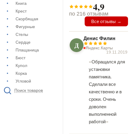
4,9
Книга
Крест
по 216 отзывам
Скорбящая
Все отзывы →
Фигурные
Стелы
Денис Филин
Сердце
Д
Яндекс.Карты
Плащаница
19.11.2019
Бюст
Обращался для
Купол
установки
Корка
памятника.
Угловой
Сделали все
Поиск товаров
качественно и в
сроки. Очень
доволен
выполненной
работой