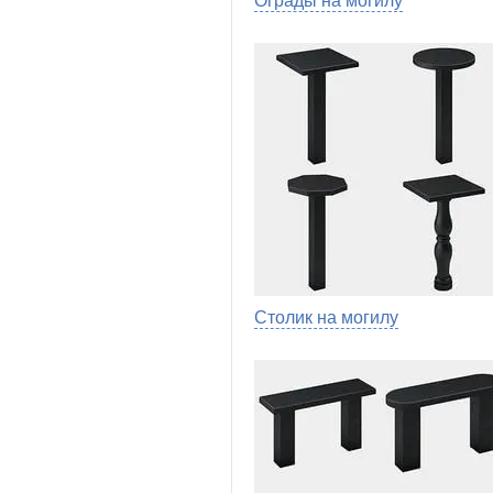
Ограды на могилу
Столик на могилу