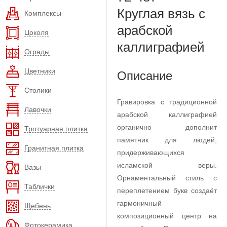
Круглая вязь с
Комплексы
арабской
Цоколя
каллиграфией
Ограды
Цветники
Описание
Столики
Гравировка с традиционной
Лавочки
арабской каллиграфией
органично дополнит
Тротуарная плитка
памятник для людей,
Гранитная плитка
придерживающихся
исламской веры.
Вазы
Орнаментальный стиль с
Таблички
переплетением букв создаёт
гармоничный
Щебень
композиционный центр на
Фотокерамика