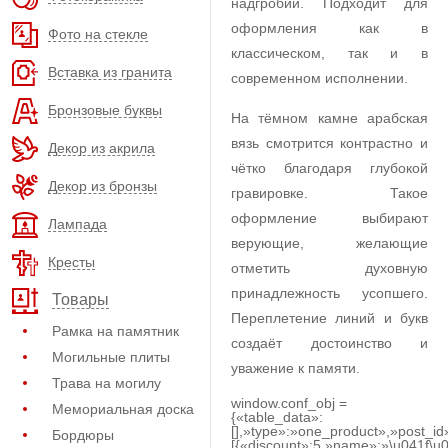
надгробии. Подходит для
оформления как в
Фото на стекле
классическом, так и в
Вставка из гранита
современном исполнении.
Бронзовые буквы
На тёмном камне арабская
вязь смотрится контрастно и
Декор из акрила
чётко благодаря глубокой
Декор из бронзы
гравировке. Такое
оформление выбирают
Лампада
верующие, желающие
Кресты
отметить духовную
принадлежность усопшего.
Товары
Переплетение линий и букв
Рамка на памятник
создаёт достоинство и
Могильные плиты
уважение к памяти.
Трава на могилу
window.conf_obj =
Мемориальная доска
{«table_data»:
[],»type»:»one_product»,»post_id
Бордюры
[{«discount»:5,»name»:»\u041f\u