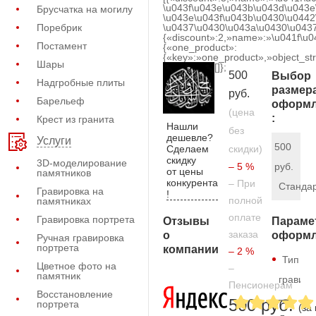
\u043f\u043e\u043b\u043d\u043e
Брусчатка на могилу
\u043e\u043f\u043b\u0430\u0442
Поребрик
\u0437\u0430\u043a\u0430\u0437
{«discount»:2,»name»:»\u041f\u
Постамент
{«one_product»:
{«key»:»one_product»,»object_str
Шары
[]};
500
Выбор
Надгробные плиты
размер
руб.
Барельеф
оформл
(цена
:
Крест из гранита
Нашли
без
дешевле?
Услуги
500
Сделаем
скидки)
скидку
3D-моделирование
– 5 %
руб.
от цены
памятников
конкурента
– При
Станда
Гравировка на
!
полной
памятниках
оплате
Гравировка портрета
Отзывы
Параме
заказа
о
оформл
Ручная гравировка
портрета
компании
– 2 %
Тип
Цветное фото на
–
памятник
гравиро
Пенсионерам
Восстановление
—
500 руб.
портрета
(за