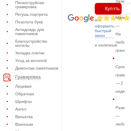
Лазерн
Пескоструйная
гравировка
Купить
Ретушь портрета
Матери
или
Позолота букв
—
оформить
Антидождь для
быстрый
памятников
На
заказ
Благоустройство
любом
и наличные
могилы
граните
Укладка плитки
Уход за могилой
Срок
Демонтаж памятников
гравиро
Гравировка
— 2
Лицевая
недели
Обратная
Шрифты
Размер
Ангел
—
Виньетка
любой
Военным