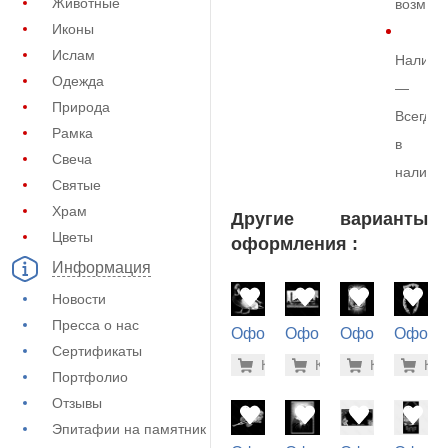
Животные
возмож
Иконы
Ислам
Наличи
Одежда
—
Природа
Всегда
Рамка
в
Свеча
наличи
Святые
Храм
Другие варианты
Цветы
оформления :
Информация
Новости
Пресса о нас
Оформление
Оформление
Оформление
Оформ
Сертификаты
на памятник
на памятник
на памятник
на пам
900 руб
500
Купить
Купить
-7%
Купить
-7%
Куп
-7
(73-566)
(72-468)
(73-402)
(71-800
Портфолио
Отзывы
Эпитафии на памятник