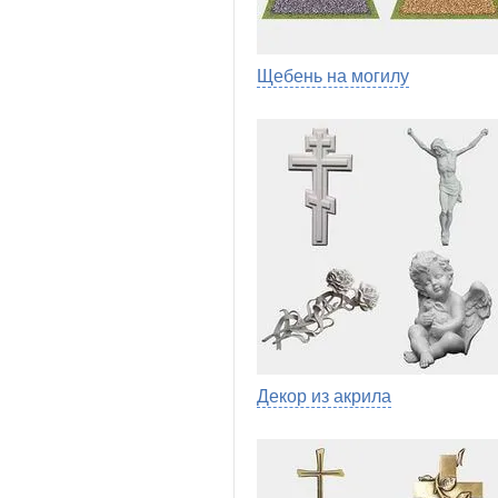
Щебень на могилу
Декор из акрила