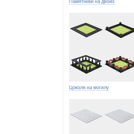
Памятники на двоих
Цоколя на могилу