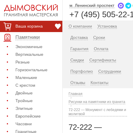
м. Ленинский проспект
+7 (495) 505-22-
Ваша корзина
О компании
Установка
Памятники
Доставка
Сроки
Экономичные
Гарантия
Оплата
Вертикальные
Скидки
Сертификаты
Резные
Горизонтальные
Портфолио
Сотрудники
Маленькие
Отзывы
Контакты
С крестом
Двойные
Главная
Тройные
Рисунки на памятники из гранита
Элитные
72-222 — Монумент с лебедями и
молитвой
Европейские
Часовни
72-222 —
Гранитные