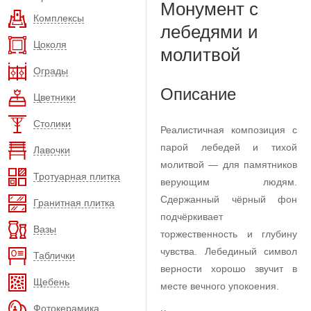
Монумент с
Комплексы
лебедями и
Цоколя
молитвой
Ограды
Описание
Цветники
Столики
Реалистичная композиция с
парой лебедей и тихой
Лавочки
молитвой — для памятников
Тротуарная плитка
верующим людям.
Сдержанный чёрный фон
Гранитная плитка
подчёркивает
Вазы
торжественность и глубину
чувства. Лебединый символ
Таблички
верности хорошо звучит в
Щебень
месте вечного упокоения.
Фотокерамика