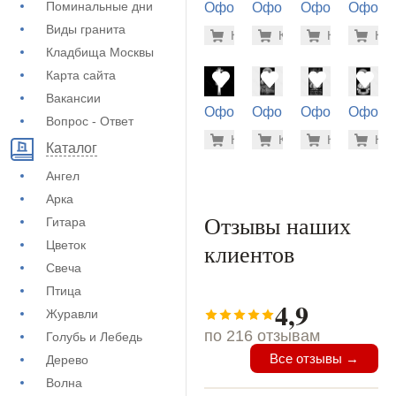
Поминальные дни
Оформление
Оформление
Оформление
Оформ
на памятник
на памятник
на памятник
на пам
Виды гранита
5.600 ру
5.6
Купить
Купить
-7%
Купить
-7%
Куп
-7
(72-644)
(73-100)
(71-498)
(71-280
Кладбища Москвы
Карта сайта
Вакансии
Оформление
Оформление
Оформление
Оформ
Вопрос - Ответ
на памятник
на памятник
на памятник
на пам
500 руб
3.7
Купить
Купить
-7%
Купить
-7%
Куп
-7
(71-320)
(72-276)
(72-292)
(72-282
Каталог
Ангел
Арка
Отзывы наших
Гитара
Цветок
клиентов
Свеча
Птица
4,9
Журавли
по 216 отзывам
Голубь и Лебедь
Все отзывы →
Дерево
Волна