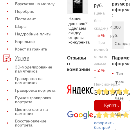
Брусчатка на могилу
размер
руб.
оформл
Поребрик
(цена
:
Нашли
Постамент
без
дешевле?
Шары
4.000
Сделаем
скидки)
скидку
Надгробные плиты
– 5 %
руб.
от цены
Барельеф
конкурента
– При
Станда
!
Крест из гранита
полной
оплате
Отзывы
Параме
Услуги
заказа
о
оформл
3D-моделирование
компании
– 2 %
памятников
Тип
–
Гравировка на
гравиро
памятниках
Пенсионерам
—
Гравировка портрета
3700 руб.
(
Ручная гравировка
Лазерн
портрета
Купить
Цветное фото на
памятник
Матери
или
Восстановление
—
оформить
портрета
быстрый