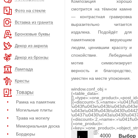
Композиция хорошо
смотрится на тёмном камне
Фото на стекле
— контрастная гравировка
Вставка из гранита
выразительно читается
издалека. Подойдёт для
Бронзовые буквы
памятников верующим
Декор из акрила
людям, ценившим красоту и
спокойствие. Лебединый
Декор из бронзы
мотив символизирует
Лампада
верность и благородство,
уместен на месте упокоения.
Кресты
window.conf_obj =
Товары
{«table_data»:
[],»type»:»one_product»,»post_id
Рамка на памятник
[{«discount»:5,»name»:»\u041f\u
\u043f\u043e\u043b\u043d\u043e
Могильные плиты
\u043e\u043f\u043b\u0430\u0442
\u0437\u0430\u043a\u0430\u0437
Трава на могилу
{«discount»:2,»name»:»\u041f\u
{«one_product»:
Мемориальная доска
{«key»:»one_product»,»object_str
[]};
Бордюры
4000
Выбор