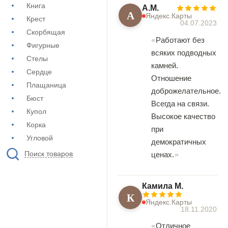
Книга
А.М.
А
Яндекс.Карты
Крест
04.07.2023
Скорбящая
Работают без
Фигурные
всяких подводных
Стелы
камней.
Сердце
Отношение
Плащаница
доброжелательное.
Бюст
Всегда на связи.
Купол
Высокое качество
Корка
при
Угловой
демократичных
Поиск товаров
ценах.
Камила М.
К
Яндекс.Карты
18.11.2020
Отличное