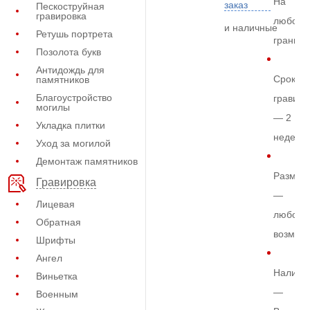
На
заказ
Пескоструйная
гравировка
любом
и наличные
Ретушь портрета
граните
Позолота букв
Антидождь для
Срок
памятников
Благоустройство
гравиро
могилы
— 2
Укладка плитки
недели
Уход за могилой
Демонтаж памятников
Размер
Гравировка
—
Лицевая
любой
Обратная
возмож
Шрифты
Ангел
Наличи
Виньетка
—
Военным