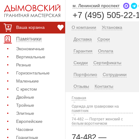
м. Ленинский проспект
+7 (495) 505-22-
Ваша корзина
О компании
Установка
Памятники
Доставка
Сроки
Экономичные
Гарантия
Оплата
Вертикальные
Скидки
Сертификаты
Резные
Горизонтальные
Портфолио
Сотрудники
Маленькие
Отзывы
Контакты
С крестом
Двойные
Главная
Тройные
Одежда для гравировки на
памятник
Элитные
74-482 — Портрет женский с
Европейские
белым воротничком
Часовни
74-482 —
Гранитные