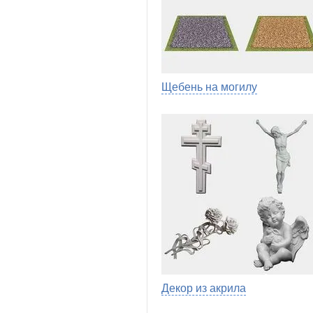
Щебень на могилу
Декор из акрила