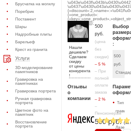
\u043e\u043f\u043b\u0430\u0442
Брусчатка на могилу
\u0437\u0430\u043a\u0430\u0437
{«discount»:2,»name»:»\u041f\u
Поребрик
{«one_product»:
{«key»:»one_product»,»object_str
Постамент
[]};
500
Выбор
Шары
размер
руб.
Надгробные плиты
оформл
(цена
Барельеф
:
Нашли
без
Крест из гранита
дешевле?
500
Сделаем
скидки)
Услуги
скидку
– 5 %
руб.
от цены
3D-моделирование
конкурента
– При
памятников
Станда
!
полной
Гравировка на
памятниках
оплате
Отзывы
Параме
Гравировка портрета
заказа
о
оформл
компании
Ручная гравировка
– 2 %
портрета
Тип
–
Цветное фото на
гравиро
Пенсионерам
памятник
—
500 руб.
Восстановление
(за
портрета
Лазерн