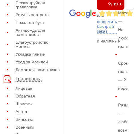
Пескоструйная
Купить
гравировка
Матери
Ретушь портрета
или
—
оформить
Позолота букв
быстрый
На
Антидождь для
заказ
памятников
любом
и наличные
Благоустройство
могилы
граните
Укладка плитки
Уход за могилой
Срок
Демонтаж памятников
гравиро
Гравировка
— 2
Лицевая
недели
Обратная
Шрифты
Размер
Ангел
—
Виньетка
любой
Военным
возмож