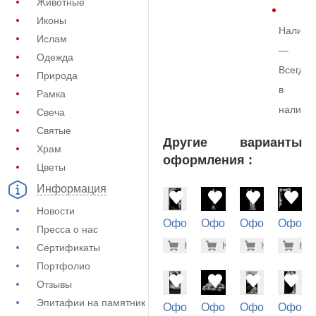
Животные
Иконы
Наличи
Ислам
—
Одежда
Всегда
Природа
в
Рамка
наличи
Свеча
Святые
Другие варианты
Храм
оформления :
Цветы
Информация
Новости
Оформление
Оформление
Оформление
Оформ
Пресса о нас
на памятник
на памятник
на памятник
на пам
5.600 ру
500
Купить
Купить
-7%
Купить
-7%
Куп
-7
Сертификаты
(72-754)
(71-160)
(71-181)
(71-606
Портфолио
Отзывы
Эпитафии на памятник
Оформление
Оформление
Оформление
Оформ