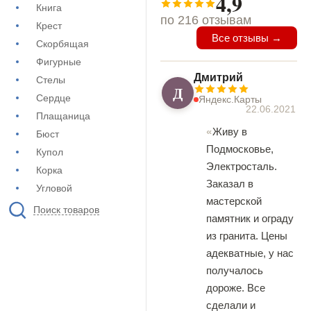
4,9
Книга
по 216 отзывам
Крест
Все отзывы →
Скорбящая
Фигурные
Дмитрий
Стелы
Д
Сердце
Яндекс.Карты
22.06.2021
Плащаница
Живу в
Бюст
Подмосковье,
Купол
Электросталь.
Корка
Заказал в
Угловой
мастерской
Поиск товаров
памятник и ограду
из гранита. Цены
адекватные, у нас
получалось
дороже. Все
сделали и