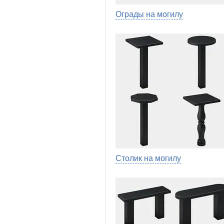
Ограды на могилу
Столик на могилу