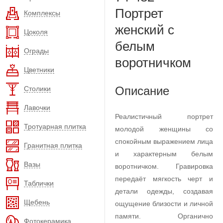
Портрет
Комплексы
женский с
Цоколя
белым
Ограды
воротничком
Цветники
Описание
Столики
Лавочки
Реалистичный портрет
Тротуарная плитка
молодой женщины со
спокойным выражением лица
Гранитная плитка
и характерным белым
Вазы
воротничком. Гравировка
передаёт мягкость черт и
Таблички
детали одежды, создавая
Щебень
ощущение близости и личной
памяти. Органично
Фотокерамика