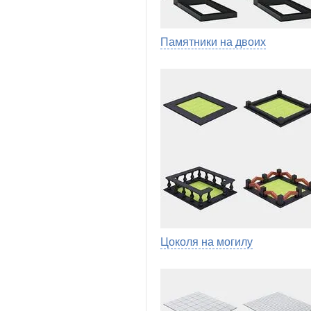
Памятники на двоих
Цоколя на могилу