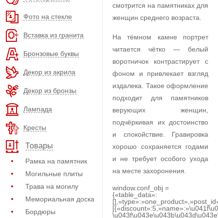
смотрится на памятниках для
Фото на стекле
женщин среднего возраста.
Вставка из гранита
На тёмном камне портрет
читается чётко — белый
Бронзовые буквы
воротничок контрастирует с
Декор из акрила
фоном и привлекает взгляд
издалека. Такое оформление
Декор из бронзы
подходит для памятников
Лампада
верующих женщин,
подчёркивая их достоинство
Кресты
и спокойствие. Гравировка
Товары
хорошо сохраняется годами
и не требует особого ухода
Рамка на памятник
на месте захоронения.
Могильные плиты
Трава на могилу
window.conf_obj =
{«table_data»:
Мемориальная доска
[],»type»:»one_product»,»post_id
[{«discount»:5,»name»:»\u041f\u
Бордюры
\u043f\u043e\u043b\u043d\u043e