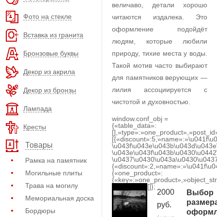
величаво, детали хорошо
Фото на стекле
читаются издалека. Это
оформление подойдёт
Вставка из гранита
людям, которые любили
Бронзовые буквы
природу, тихие места у воды.
Такой мотив часто выбирают
Декор из акрила
для памятников верующих —
лилия ассоциируется с
Декор из бронзы
чистотой и духовностью.
Лампада
window.conf_obj =
{«table_data»:
Кресты
[],»type»:»one_product»,»post_id
[{«discount»:5,»name»:»\u041f\u
Товары
\u043f\u043e\u043b\u043d\u043e
\u043e\u043f\u043b\u0430\u0442
\u0437\u0430\u043a\u0430\u0437
Рамка на памятник
{«discount»:2,»name»:»\u041f\u
Могильные плиты
{«one_product»:
{«key»:»one_product»,»object_str
Трава на могилу
[]};
2000
Выбор
Мемориальная доска
размер
руб.
Бордюры
оформл