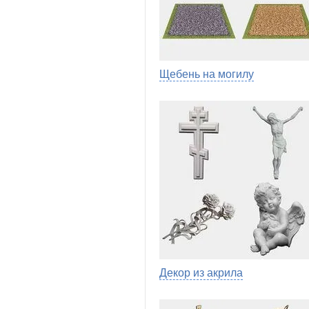
Щебень на могилу
Декор из акрила