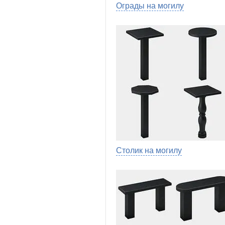
Ограды на могилу
Столик на могилу