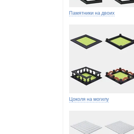
Памятники на двоих
Цоколя на могилу