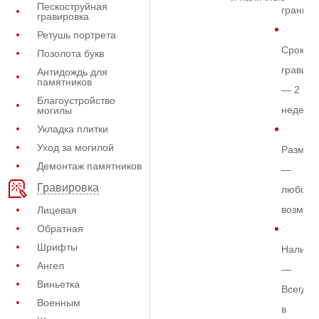
Пескоструйная
граните
гравировка
Ретушь портрета
Срок
Позолота букв
гравиро
Антидождь для
памятников
— 2
Благоустройство
недели
могилы
Укладка плитки
Уход за могилой
Размер
Демонтаж памятников
—
Гравировка
любой
возмож
Лицевая
Обратная
Шрифты
Наличи
Ангел
—
Виньетка
Всегда
Военным
в