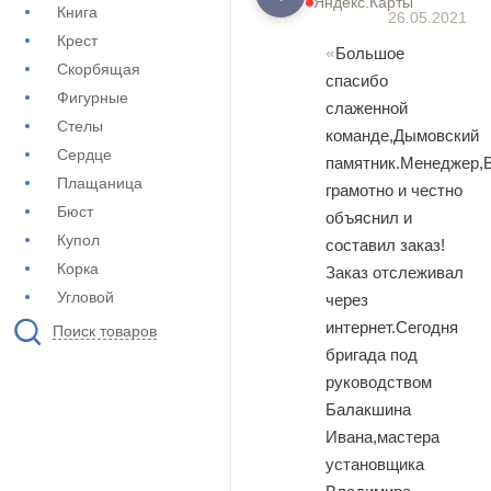
Яндекс.Карты
Книга
26.05.2021
Крест
Большое
Скорбящая
спасибо
Фигурные
слаженной
Стелы
команде,Дымовский
Сердце
памятник.Менеджер,
Плащаница
грамотно и честно
Бюст
объяснил и
Купол
составил заказ!
Корка
Заказ отслеживал
Угловой
через
интернет.Сегодня
Поиск товаров
бригада под
руководством
Балакшина
Ивана,мастера
установщика