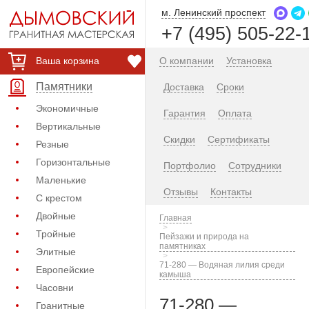
м. Ленинский проспект
+7 (495) 505-22-
Ваша корзина
О компании
Установка
Памятники
Доставка
Сроки
Экономичные
Гарантия
Оплата
Вертикальные
Скидки
Сертификаты
Резные
Горизонтальные
Портфолио
Сотрудники
Маленькие
Отзывы
Контакты
С крестом
Двойные
Главная
Тройные
Пейзажи и природа на
памятниках
Элитные
71-280 — Водяная лилия среди
Европейские
камыша
Часовни
71-280 —
Гранитные