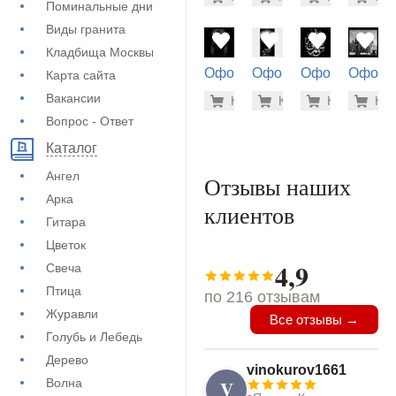
(73-462)
(71-540)
(71-190)
(73-122
Поминальные дни
Виды гранита
Кладбища Москвы
Оформление
Оформление
Оформление
Оформ
Карта сайта
на памятник
на памятник
на памятник
на пам
900 руб
5.6
Вакансии
Купить
Купить
-7%
Купить
-7%
Куп
-7
(71-814)
(72-614)
(72-460)
(71-718
Вопрос - Ответ
Каталог
Ангел
Отзывы наших
Арка
клиентов
Гитара
Цветок
4,9
Свеча
Птица
по 216 отзывам
Журавли
Все отзывы →
Голубь и Лебедь
Дерево
vinokurov1661
Волна
V