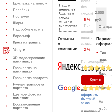
(цена
:
Брусчатка на могилу
Нашли
без
дешевле?
Поребрик
2.000
Сделаем
скидки)
Постамент
скидку
– 5 %
руб.
от цены
Шары
конкурента
– При
Станда
!
Надгробные плиты
полной
Барельеф
оплате
Отзывы
Параме
Крест из гранита
заказа
о
оформл
компании
– 2 %
Услуги
Тип
–
3D-моделирование
гравиро
памятников
Пенсионерам
—
1900 руб.
Гравировка на
(
памятниках
Лазерн
Гравировка портрета
Купить
Ручная гравировка
Матери
портрета
или
Цветное фото на
—
оформить
памятник
быстрый
На
заказ
Восстановление
портрета
любом
и наличные