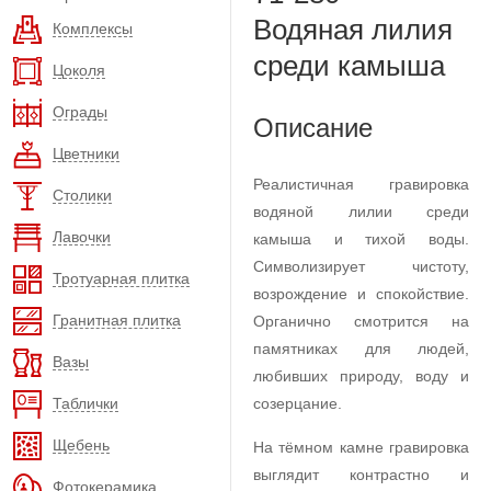
Водяная лилия
Комплексы
среди камыша
Цоколя
Ограды
Описание
Цветники
Реалистичная гравировка
Столики
водяной лилии среди
Лавочки
камыша и тихой воды.
Символизирует чистоту,
Тротуарная плитка
возрождение и спокойствие.
Гранитная плитка
Органично смотрится на
памятниках для людей,
Вазы
любивших природу, воду и
Таблички
созерцание.
Щебень
На тёмном камне гравировка
выглядит контрастно и
Фотокерамика